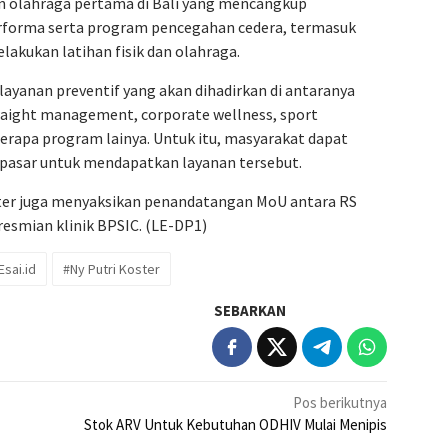
n olahraga pertama di Bali yang mencangkup
rforma serta program pencegahan cedera, termasuk
elakukan latihan fisik dan olahraga.
ayanan preventif yang akan dihadirkan di antaranya
 waight management, corporate wellness, sport
berapa program lainya. Untuk itu, masyarakat dapat
npasar untuk mendapatkan layanan tersebut.
ter juga menyaksikan penandatangan MoU antara RS
resmian klinik BPSIC. (LE-DP1)
sai.id
#Ny Putri Koster
SEBARKAN
Pos berikutnya
Stok ARV Untuk Kebutuhan ODHIV Mulai Menipis