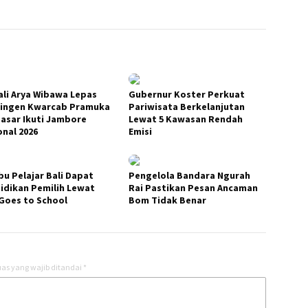
li Arya Wibawa Lepas
Gubernur Koster Perkuat
ingen Kwarcab Pramuka
Pariwisata Berkelanjutan
asar Ikuti Jambore
Lewat 5 Kawasan Rendah
onal 2026
Emisi
bu Pelajar Bali Dapat
Pengelola Bandara Ngurah
idikan Pemilih Lewat
Rai Pastikan Pesan Ancaman
Goes to School
Bom Tidak Benar
as yang wajib ditandai
*