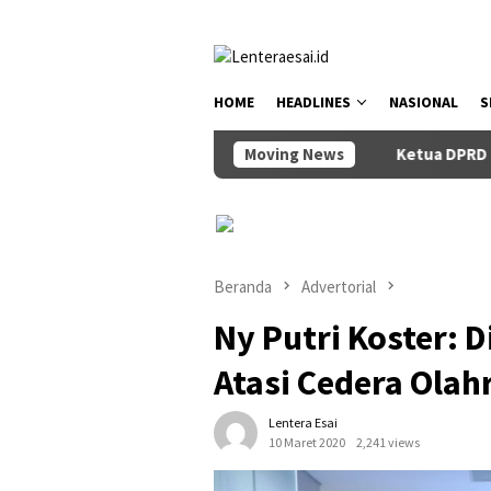
Loncat
tutup
ke
konten
HOME
HEADLINES
NASIONAL
S
Moving News
Ketua DPRD Badung Anom G
Beranda
Advertorial
Ny Putri Koster: 
Atasi Cedera Olah
Lentera Esai
10 Maret 2020
2,241 views