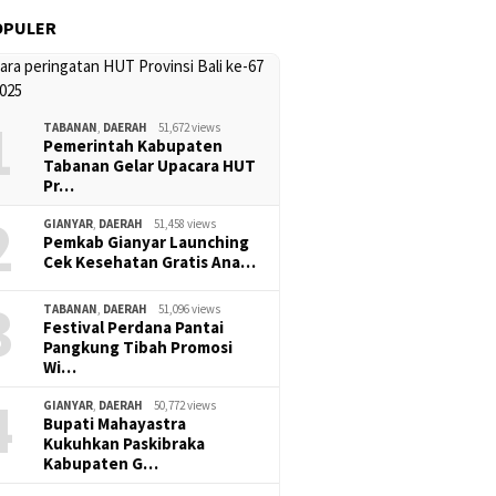
OPULER
1
TABANAN
,
DAERAH
51,672 views
Pemerintah Kabupaten
Tabanan Gelar Upacara HUT
Pr…
2
GIANYAR
,
DAERAH
51,458 views
Pemkab Gianyar Launching
Cek Kesehatan Gratis Ana…
3
TABANAN
,
DAERAH
51,096 views
Festival Perdana Pantai
Pangkung Tibah Promosi
Wi…
4
GIANYAR
,
DAERAH
50,772 views
Bupati Mahayastra
Kukuhkan Paskibraka
Kabupaten G…