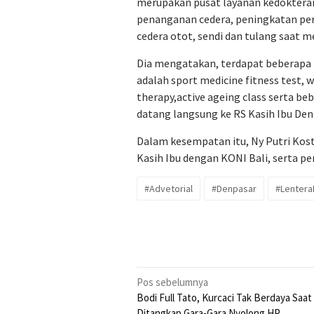
merupakan pusat layanan kedoktera
penanganan cedera, peningkatan pe
cedera otot, sendi dan tulang saat m
Dia mengatakan, terdapat beberapa l
adalah sport medicine fitness test,
therapy,active ageing class serta be
datang langsung ke RS Kasih Ibu De
Dalam kesempatan itu, Ny Putri Kos
Kasih Ibu dengan KONI Bali, serta pe
#Advetorial
#Denpasar
#LenteraE
Navigasi
Pos sebelumnya
Bodi Full Tato, Kurcaci Tak Berdaya Saat
pos
Ditangkap Gara-Gara Nyolong HP