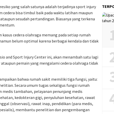
TERP
siko yang salah satunya adalah terjadinya sport injury
m cedera bisa timbul baik pada waktu latihan maupun
 ataupun sesudah pertandingan. Biasanya yang terkena
gamentum.
n kasus cedera olahraga memang pada setiap rumah
namun belum optimal karena berbagai kendala dan tidak
sio and Sport Injury Center ini, akan menambah satu lagi
 ataupun pemain yang mengalami cedera olahraga tidak
yampaikan bahwa rumah sakit memiliki tiga fungsi, yaitu:
nelitian. Secara umum tugas sekaligus fungsi rumah
an medis tambahan, pelayanan penunjang medis
ehatan, kedokteran gigi, penyuluhan kesehatan, rawat
nggal (observasi), rawat inap, pendidikan (para medis,
pesialis), membantu penelitian dan pengembangan