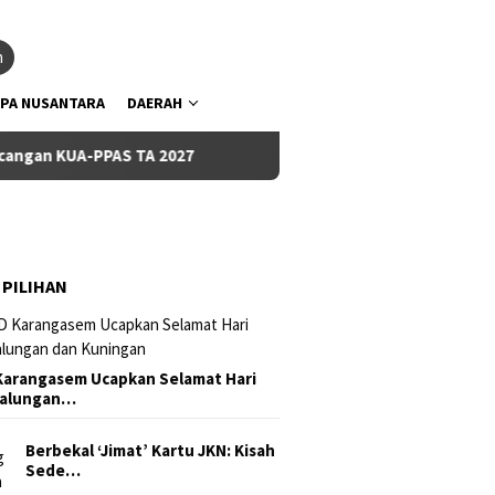
tutup
n
PA NUSANTARA
DAERAH
AS TA 2027
Pemkab dan DPRD Badung Sepakati KUA-PPAS 2
 PILIHAN
arangasem Ucapkan Selamat Hari
Galungan…
Berbekal ‘Jimat’ Kartu JKN: Kisah
Sede…