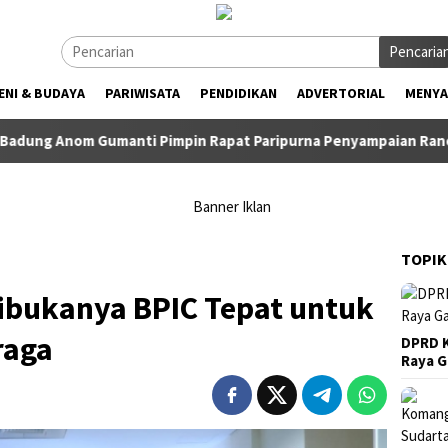
Pencaria
ENI & BUDAYA
PARIWISATA
PENDIDIKAN
ADVERTORIAL
MENYA
umanti Pimpin Rapat Paripurna Penyampaian Rancangan KUA-PP
TOPIK
Dibukanya BPIC Tepat untuk
raga
DPRD K
Raya 