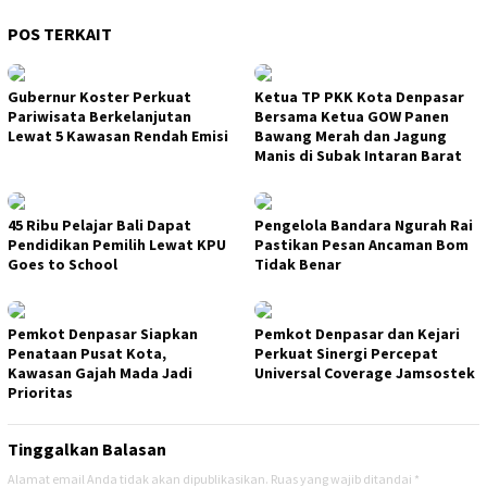
POS TERKAIT
Gubernur Koster Perkuat
Ketua TP PKK Kota Denpasar
Pariwisata Berkelanjutan
Bersama Ketua GOW Panen
Lewat 5 Kawasan Rendah Emisi
Bawang Merah dan Jagung
Manis di Subak Intaran Barat
45 Ribu Pelajar Bali Dapat
Pengelola Bandara Ngurah Rai
Pendidikan Pemilih Lewat KPU
Pastikan Pesan Ancaman Bom
Goes to School
Tidak Benar
Pemkot Denpasar Siapkan
Pemkot Denpasar dan Kejari
Penataan Pusat Kota,
Perkuat Sinergi Percepat
Kawasan Gajah Mada Jadi
Universal Coverage Jamsostek
Prioritas
Tinggalkan Balasan
Alamat email Anda tidak akan dipublikasikan.
Ruas yang wajib ditandai
*