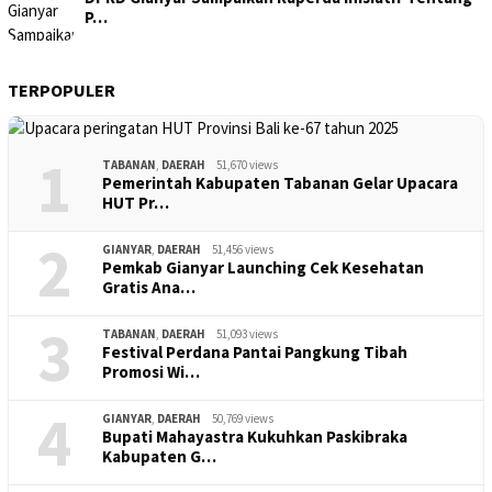
P…
TERPOPULER
1
TABANAN
,
DAERAH
51,670 views
Pemerintah Kabupaten Tabanan Gelar Upacara
HUT Pr…
2
GIANYAR
,
DAERAH
51,456 views
Pemkab Gianyar Launching Cek Kesehatan
Gratis Ana…
3
TABANAN
,
DAERAH
51,093 views
Festival Perdana Pantai Pangkung Tibah
Promosi Wi…
4
GIANYAR
,
DAERAH
50,769 views
Bupati Mahayastra Kukuhkan Paskibraka
Kabupaten G…