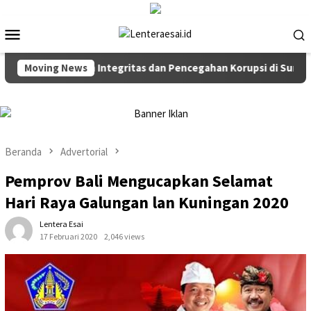
Loncat
ke
Menu
konten
Mobile
kor Penguatan Integritas dan Pencegahan Korupsi di Surabaya
Moving News
Beranda
Advertorial
Pemprov Bali Mengucapkan Selamat
Hari Raya Galungan lan Kuningan 2020
Lentera Esai
17 Februari 2020
2,046 views