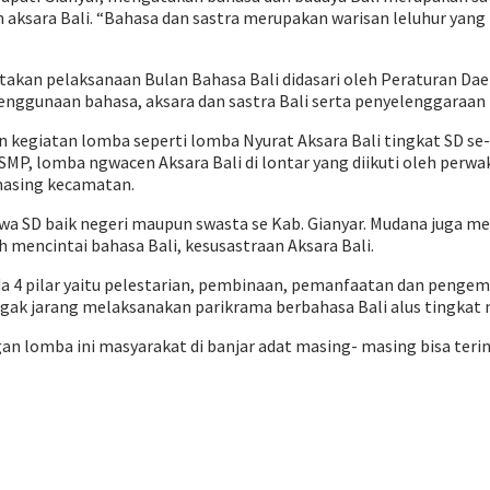
 aksara Bali. “Bahasa dan sastra merupakan warisan leluhur yang h
akan pelaksanaan Bulan Bahasa Bali didasari oleh Peraturan Dae
enggunaan bahasa, aksara dan sastra Bali serta penyelenggaraan 
n kegiatan lomba seperti lomba Nyurat Aksara Bali tingkat SD se
MP, lomba ngwacen Aksara Bali di lontar yang diikuti oleh perwa
masing kecamatan.
siswa SD baik negeri maupun swasta se Kab. Gianyar. Mudana juga
 mencintai bahasa Bali, kesusastraan Aksara Bali.
 4 pilar yaitu pelestarian, pembinaan, pemanfaatan dan pengem
gak jarang melaksanakan parikrama berbahasa Bali alus tingkat
an lomba ini masyarakat di banjar adat masing- masing bisa teri