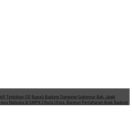
tif Terbitkan OD
Bupati Badung Dampingi Gubernur Bali, Jajaki
Bahaya Narkoba di SMPN 2 Kuta Utara, Bangun Pertahanan Anak Badung