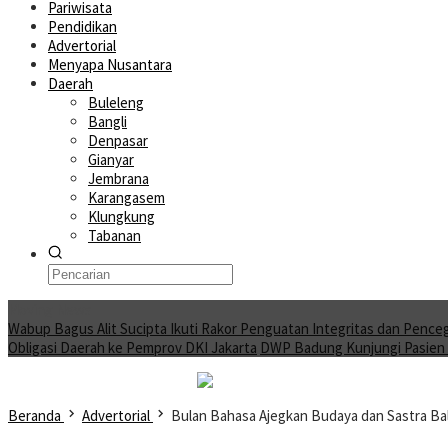
Pariwisata
Pendidikan
Advertorial
Menyapa Nusantara
Daerah
Buleleng
Bangli
Denpasar
Gianyar
Jembrana
Karangasem
Klungkung
Tabanan
Moving News
Wabup Bagus Alit Sucipta Ikuti Rakor Penguatan Integritas dan Pence
Obligasi Daerah ke Pemprov DKI Jakarta
DWP Badung Kunjungi Pasien A
Beranda
Advertorial
Bulan Bahasa Ajegkan Budaya dan Sastra Bali