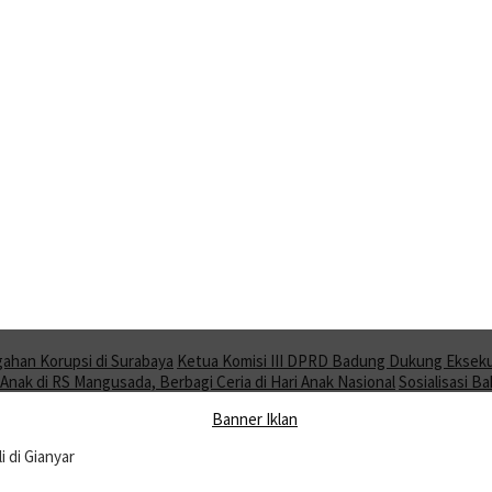
gahan Korupsi di Surabaya
Ketua Komisi III DPRD Badung Dukung Ekseku
nak di RS Mangusada, Berbagi Ceria di Hari Anak Nasional
Sosialisasi 
 di Gianyar