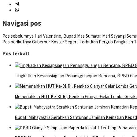
Navigasi pos
Pos sebelumnya
Hari Valentine, Bupati Mas Sumatri: Mari Sayangi Sem
Pos berikutnya
Gubernur Koster Segera Terbitkan Pergub Pangkalan T
Pos terkait
Tingkatkan Kesiapsiagaan Penanggulangan Bencana, BPBD Gia
Memeriahkan HUT Ke-81 RI, Pemkab Gianyar Gelar Lomba Gerak 
Bupati Mahayastra Serahkan Santunan Jaminan Kematian Kepada