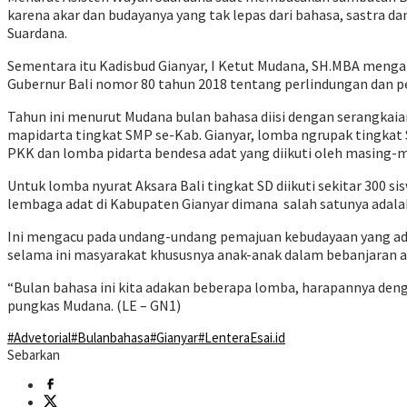
karena akar dan budayanya yang tak lepas dari bahasa, sastra dan
Suardana.
Sementara itu Kadisbud Gianyar, I Ketut Mudana, SH.MBA mengat
Gubernur Bali nomor 80 tahun 2018 tentang perlindungan dan p
Tahun ini menurut Mudana bulan bahasa diisi dengan serangkaia
mapidarta tingkat SMP se-Kab. Gianyar, lomba ngrupak tingkat S
PKK dan lomba pidarta bendesa adat yang diikuti oleh masing-
Untuk lomba nyurat Aksara Bali tingkat SD diikuti sekitar 300 
lembaga adat di Kabupaten Gianyar dimana salah satunya adalah
Ini mengacu pada undang-undang pemajuan kebudayaan yang ada
selama ini masyarakat khususnya anak-anak dalam bebanjaran a
“Bulan bahasa ini kita adakan beberapa lomba, harapannya deng
pungkas Mudana. (LE – GN1)
#Advetorial
#Bulanbahasa
#Gianyar
#LenteraEsai.id
Sebarkan