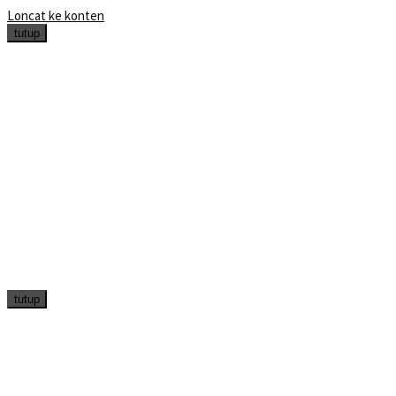
Loncat ke konten
tutup
tutup