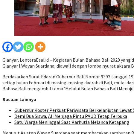
Gianyar, LenteraEsai.id – Kegiatan Bulan Bahasa Bali 2020 yang
Gianyar I Wayan Suardana, diawali dengan lomba nyurat aksara B
Berdasarkan Surat Edaran Gubernur Bali Nomor 9393 tanggal 19
setiap bulan Februari di masing-masing daerah di Bali, mulai da
Bahasa Bali mengambil tema ‘Melalui Bulan Bahasa Bali Menuju 
Bacaan Lainnya
Gubernur Koster Perkuat Pariwisata Berkelanjutan Lewat
Demi Dua Siswa, Ali Menjaga Pintu PAUD Tetap Terbuka
Satu Warga Meninggal Saat Karhutla Melanda Ketapang
Menurut Asisten Wayan Suardana saat membacakan sambutan Bupa