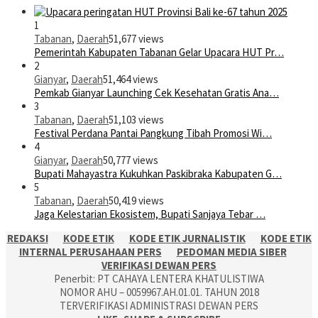
1
Tabanan
,
Daerah
51,677 views
Pemerintah Kabupaten Tabanan Gelar Upacara HUT Pr…
2
Gianyar
,
Daerah
51,464 views
Pemkab Gianyar Launching Cek Kesehatan Gratis Ana…
3
Tabanan
,
Daerah
51,103 views
Festival Perdana Pantai Pangkung Tibah Promosi Wi…
4
Gianyar
,
Daerah
50,777 views
Bupati Mahayastra Kukuhkan Paskibraka Kabupaten G…
5
Tabanan
,
Daerah
50,419 views
Jaga Kelestarian Ekosistem, Bupati Sanjaya Tebar …
REDAKSI
KODE ETIK
KODE ETIK JURNALISTIK
KODE ETIK
INTERNAL PERUSAHAAN PERS
PEDOMAN MEDIA SIBER
VERIFIKASI DEWAN PERS
Penerbit: PT CAHAYA LENTERA KHATULISTIWA
NOMOR AHU – 0059967.AH.01.01. TAHUN 2018
TERVERIFIKASI ADMINISTRASI DEWAN PERS