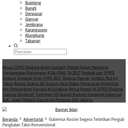
Buleleng
Bangli
Denpasar
Gianyar
Jembrana
Karangasem
Klungkung
Tabanan
Moving News
Ketua DPRD Badung Anom Gumanti Pimpin Rapat Paripurna
Penyampaian Rancangan KUA-PPAS TA 2027
Pemkab dan DPRD
Badung Sepakati KUA-PPAS 2027, Belanja Daerah Tembus Rp14,2
Triliun
Wabup Bagus Alit Sucipta Ikuti Rakor Penguatan Integritas
dan Pencegahan Korupsi di Surabaya
Ketua Komisi III DPRD Badung
Dukung Eksekutif Terbitkan OD
Bupati Badung Dampingi Gubernur
Bali, Jajaki Obligasi Daerah ke Pemprov DKI Jakarta
Beranda
Advertorial
Gubernur Koster Segera Terbitkan Pergub
Pangkalan Taksi Konvensional