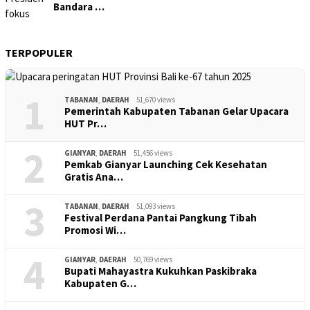
Bandara …
TERPOPULER
1
TABANAN
,
DAERAH
51,670 views
Pemerintah Kabupaten Tabanan Gelar Upacara
HUT Pr…
2
GIANYAR
,
DAERAH
51,456 views
Pemkab Gianyar Launching Cek Kesehatan
Gratis Ana…
3
TABANAN
,
DAERAH
51,093 views
Festival Perdana Pantai Pangkung Tibah
Promosi Wi…
4
GIANYAR
,
DAERAH
50,769 views
Bupati Mahayastra Kukuhkan Paskibraka
Kabupaten G…