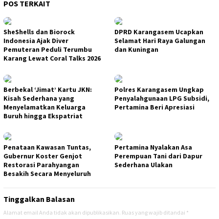
POS TERKAIT
SheShells dan Biorock
DPRD Karangasem Ucapkan
Indonesia Ajak Diver
Selamat Hari Raya Galungan
Pemuteran Peduli Terumbu
dan Kuningan
Karang Lewat Coral Talks 2026
Berbekal ‘Jimat’ Kartu JKN:
Polres Karangasem Ungkap
Kisah Sederhana yang
Penyalahgunaan LPG Subsidi,
Menyelamatkan Keluarga
Pertamina Beri Apresiasi
Buruh hingga Ekspatriat
Penataan Kawasan Tuntas,
Pertamina Nyalakan Asa
Gubernur Koster Genjot
Perempuan Tani dari Dapur
Restorasi Parahyangan
Sederhana Ulakan
Besakih Secara Menyeluruh
Tinggalkan Balasan
Alamat email Anda tidak akan dipublikasikan.
Ruas yang wajib ditandai
*