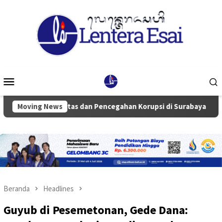
Loncat
ke
konten
Menu
Mobile
guatan Integritas dan Pencegahan Korupsi di Surabaya
Moving News
K
Beranda
Headlines
Guyub di Pesemetonan, Gede Dana: