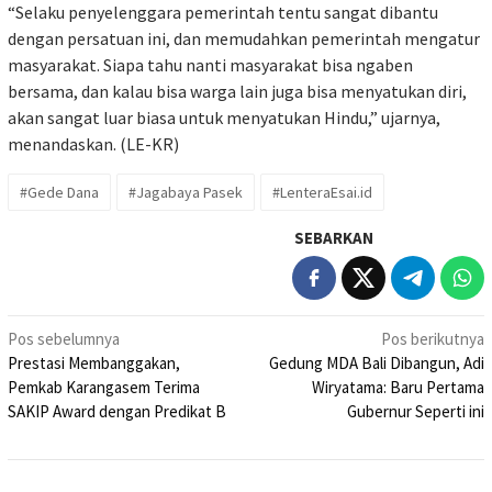
“Selaku penyelenggara pemerintah tentu sangat dibantu
dengan persatuan ini, dan memudahkan pemerintah mengatur
masyarakat. Siapa tahu nanti masyarakat bisa ngaben
bersama, dan kalau bisa warga lain juga bisa menyatukan diri,
akan sangat luar biasa untuk menyatukan Hindu,” ujarnya,
menandaskan. (LE-KR)
#Gede Dana
#Jagabaya Pasek
#LenteraEsai.id
SEBARKAN
Navigasi
Pos sebelumnya
Pos berikutnya
Prestasi Membanggakan,
Gedung MDA Bali Dibangun, Adi
pos
Pemkab Karangasem Terima
Wiryatama: Baru Pertama
SAKIP Award dengan Predikat B
Gubernur Seperti ini