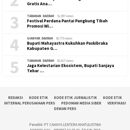
Gratis Ana…
3
TABANAN
,
DAERAH
51,097 views
Festival Perdana Pantai Pangkung Tibah
Promosi Wi…
4
GIANYAR
,
DAERAH
50,773 views
Bupati Mahayastra Kukuhkan Paskibraka
Kabupaten G…
5
TABANAN
,
DAERAH
50,417 views
Jaga Kelestarian Ekosistem, Bupati Sanjaya
Tebar …
REDAKSI
KODE ETIK
KODE ETIK JURNALISTIK
KODE ETIK
INTERNAL PERUSAHAAN PERS
PEDOMAN MEDIA SIBER
VERIFIKASI
DEWAN PERS
Penerbit: PT CAHAYA LENTERA KHATULISTIWA