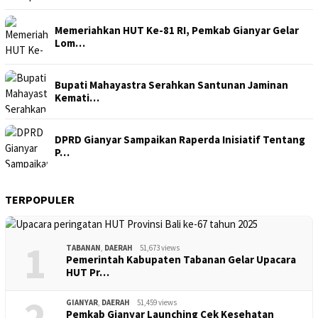
Memeriahkan HUT Ke-81 RI, Pemkab Gianyar Gelar
Lom…
Bupati Mahayastra Serahkan Santunan Jaminan
Kemati…
DPRD Gianyar Sampaikan Raperda Inisiatif Tentang
P…
TERPOPULER
1
TABANAN
,
DAERAH
51,673 views
Pemerintah Kabupaten Tabanan Gelar Upacara
HUT Pr…
2
GIANYAR
,
DAERAH
51,459 views
Pemkab Gianyar Launching Cek Kesehatan