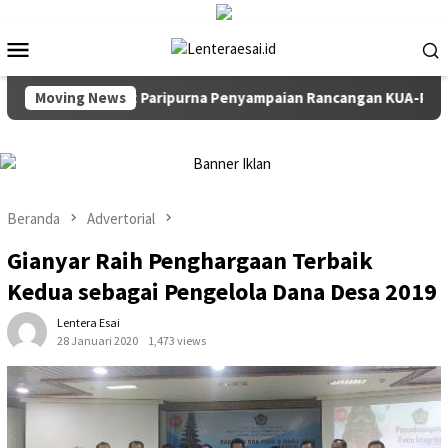
Loncat
ke
Menu
konten
Mobile
Pimpin Rapat Paripurna Penyampaian Rancangan KUA-PPAS TA 2
Moving News
Beranda
Advertorial
Gianyar Raih Penghargaan Terbaik
Kedua sebagai Pengelola Dana Desa 2019
Lentera Esai
28 Januari 2020
1,473 views