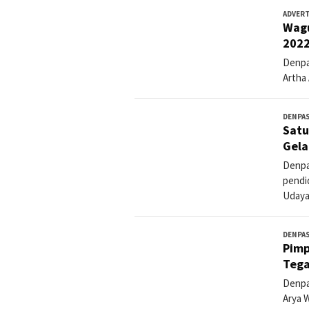
ADVER
Wagu
2022
Denpas
Artha
DENPA
Satu
Gela
Denpa
pendid
Udaya
DENPA
Pimp
Tega
Denpa
Arya 