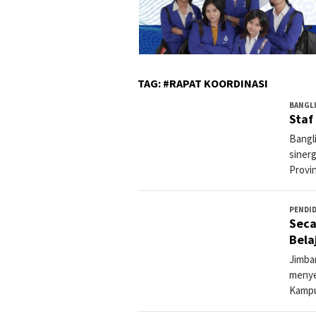
TAG:
#RAPAT KOORDINASI
BANGL
Staf
Bangl
sinerg
Provin
PENDI
Seca
Bela
Jimba
menye
Kampu