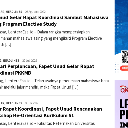
SAR
,
HEADLINES
lentera3
26 Agustus 2022
nud Gelar Rapat Koordinasi Sambut Mahasiswa
g Program Elective Study
sar, LenteraEsai.id – Dalam rangka mempersiapkan
imanan mahasiswa asing yang mengikuti Program Elective
 di […]
G
,
HEADLINES
lentera3
22 Juli 2022
ari Perploncoan, Fapet Unud Gelar Rapat
dinasi PKKMB
g, LenteraEsai.id – Telah usainya penerimaan mahasiswa baru
ir melalui jalur mandiri, maka Fapet Unud […]
SAR
,
HEADLINES
lentera3
9 Juli 2022
r Rapat Koordinasi, Fapet Unud Rencanakan
shop Re-Orientasi Kurikulum S1
sar, LenteraEsai.id – Fakultas Peternakan Universitas