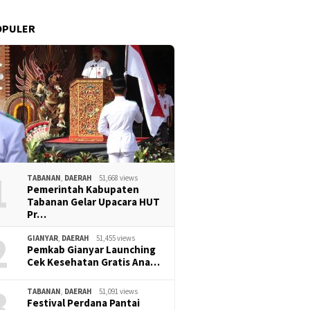
OPULER
1
TABANAN
,
DAERAH
51,668 views
Pemerintah Kabupaten
Tabanan Gelar Upacara HUT
Pr…
2
GIANYAR
,
DAERAH
51,455 views
Pemkab Gianyar Launching
Cek Kesehatan Gratis Ana…
3
TABANAN
,
DAERAH
51,091 views
Festival Perdana Pantai