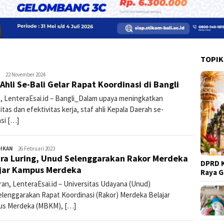
TOPIK
I
lenteraesai
22 November 2024
 Ahli Se-Bali Gelar Rapat Koordinasi di Bangli
i, LenteraEsai.id – Bangli_Dalam upaya meningkatkan
itas dan efektivitas kerja, staf ahli Kepala Daerah se-
si […]
DIKAN
lenteraesai
26 Februari 2023
ra Luring, Unud Selenggarakan Rakor Merdeka
DPRD K
jar Kampus Merdeka
Raya 
ran, LenteraEsai.id – Universitas Udayana (Unud)
lenggarakan Rapat Koordinasi (Rakor) Merdeka Belajar
s Merdeka (MBKM), […]