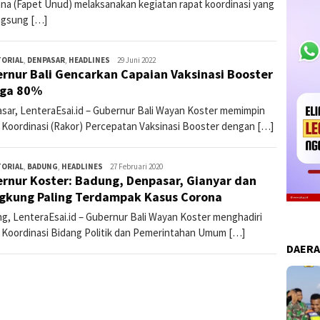
na (Fapet Unud) melaksanakan kegiatan rapat koordinasi yang
ngsung […]
TORIAL
,
DENPASAR
,
HEADLINES
lentera3
29 Juni 2022
rnur Bali Gencarkan Capaian Vaksinasi Booster
gga 80%
sar, LenteraEsai.id – Gubernur Bali Wayan Koster memimpin
 Koordinasi (Rakor) Percepatan Vaksinasi Booster dengan […]
TORIAL
,
BADUNG
,
HEADLINES
lentera
27 Februari 2020
rnur Koster: Badung, Denpasar, Gianyar dan
esai
gkung Paling Terdampak Kasus Corona
g, LenteraEsai.id – Gubernur Bali Wayan Koster menghadiri
 Koordinasi Bidang Politik dan Pemerintahan Umum […]
DAER