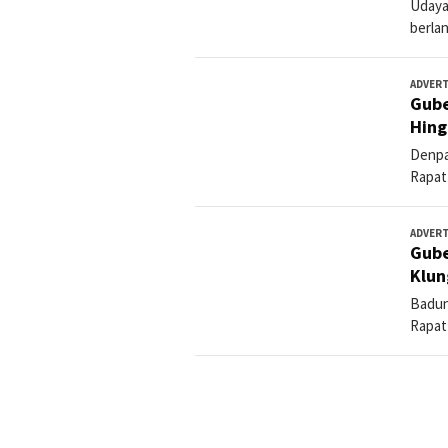
Udaya
berla
ADVER
Gube
Hin
Denpa
Rapat
ADVER
Gube
Klun
Badun
Rapat