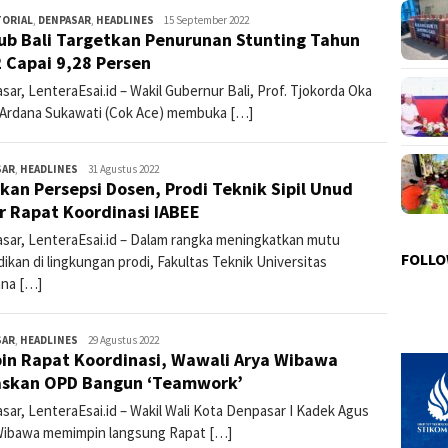
TORIAL
,
DENPASAR
,
HEADLINES
lentera3
15 September 2022
b Bali Targetkan Penurunan Stunting Tahun
 Capai 9,28 Persen
ar, LenteraEsai.id – Wakil Gubernur Bali, Prof. Tjokorda Oka
 Ardana Sukawati (Cok Ace) membuka […]
SAR
,
HEADLINES
lentera3
31 Agustus 2022
kan Persepsi Dosen, Prodi Teknik Sipil Unud
r Rapat Koordinasi IABEE
sar, LenteraEsai.id – Dalam rangka meningkatkan mutu
FOLLO
ikan di lingkungan prodi, Fakultas Teknik Universitas
na […]
SAR
,
HEADLINES
lentera3
29 Agustus 2022
in Rapat Koordinasi, Wawali Arya Wibawa
skan OPD Bangun ‘Teamwork’
sar, LenteraEsai.id – Wakil Wali Kota Denpasar I Kadek Agus
Wibawa memimpin langsung Rapat […]