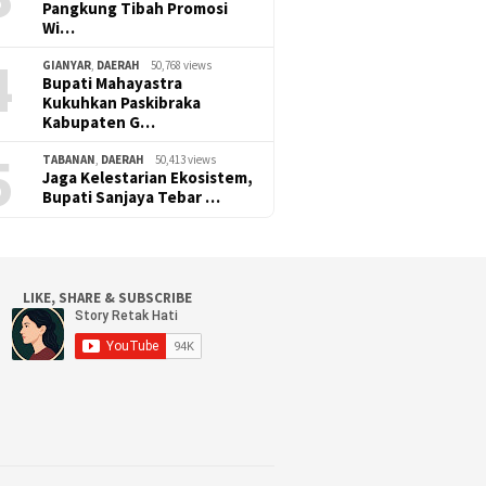
Pangkung Tibah Promosi
Wi…
4
GIANYAR
,
DAERAH
50,768 views
Bupati Mahayastra
Kukuhkan Paskibraka
Kabupaten G…
5
TABANAN
,
DAERAH
50,413 views
Jaga Kelestarian Ekosistem,
Bupati Sanjaya Tebar …
LIKE, SHARE & SUBSCRIBE