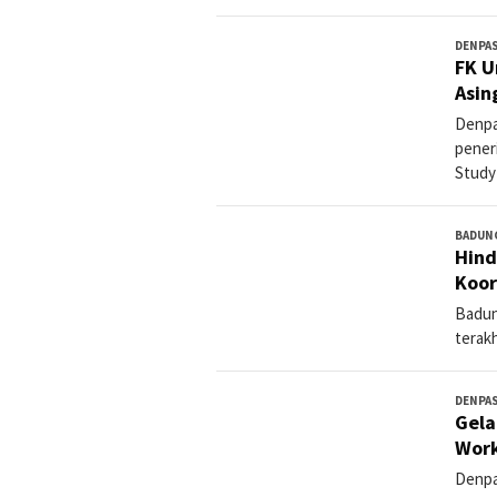
DENPA
FK U
Asin
Denpa
pener
Study
BADUN
Hind
Koor
Badun
terakh
DENPA
Gela
Work
Denpa