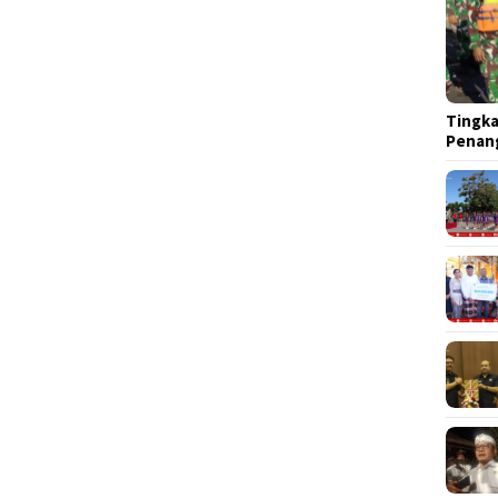
Tingka
Penan