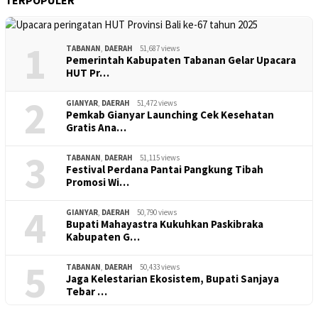
TERPOPULER
1
TABANAN
,
DAERAH
51,687 views
Pemerintah Kabupaten Tabanan Gelar Upacara
HUT Pr…
2
GIANYAR
,
DAERAH
51,472 views
Pemkab Gianyar Launching Cek Kesehatan
Gratis Ana…
3
TABANAN
,
DAERAH
51,115 views
Festival Perdana Pantai Pangkung Tibah
Promosi Wi…
4
GIANYAR
,
DAERAH
50,790 views
Bupati Mahayastra Kukuhkan Paskibraka
Kabupaten G…
5
TABANAN
,
DAERAH
50,433 views
Jaga Kelestarian Ekosistem, Bupati Sanjaya
Tebar …