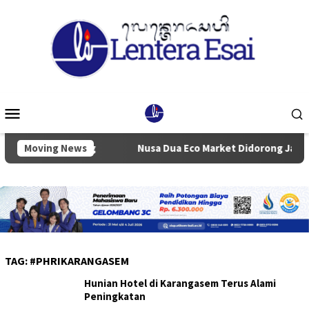
Loncat
ke
konten
Menu
Mobile
paten Badung
Moving News
Nusa Dua Eco Market Didorong Jadi Pusat E
TAG:
#PHRIKARANGASEM
Hunian Hotel di Karangasem Terus Alami
Peningkatan