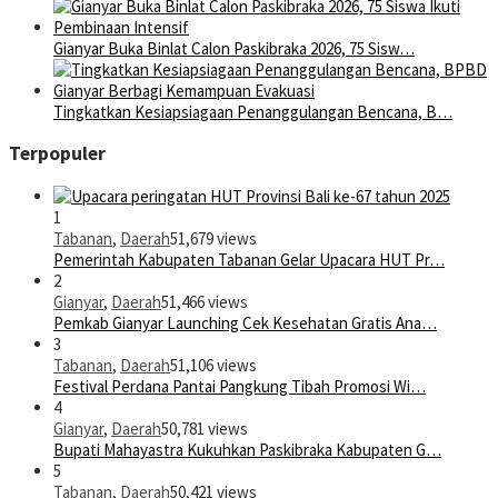
Gianyar Buka Binlat Calon Paskibraka 2026, 75 Sisw…
Tingkatkan Kesiapsiagaan Penanggulangan Bencana, B…
Terpopuler
1
Tabanan
,
Daerah
51,679 views
Pemerintah Kabupaten Tabanan Gelar Upacara HUT Pr…
2
Gianyar
,
Daerah
51,466 views
Pemkab Gianyar Launching Cek Kesehatan Gratis Ana…
3
Tabanan
,
Daerah
51,106 views
Festival Perdana Pantai Pangkung Tibah Promosi Wi…
4
Gianyar
,
Daerah
50,781 views
Bupati Mahayastra Kukuhkan Paskibraka Kabupaten G…
5
Tabanan
,
Daerah
50,421 views