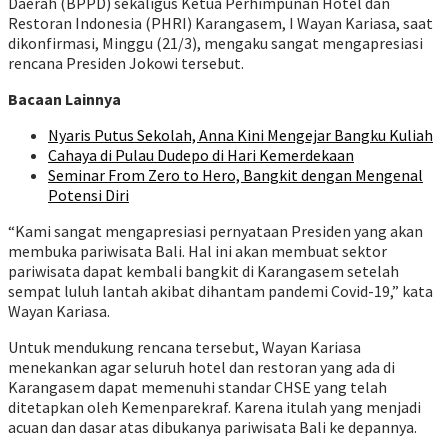
Daerah (BPPD) sekaligus Ketua Perhimpunan Hotel dan
Restoran Indonesia (PHRI) Karangasem, I Wayan Kariasa, saat
dikonfirmasi, Minggu (21/3), mengaku sangat mengapresiasi
rencana Presiden Jokowi tersebut.
Bacaan Lainnya
Nyaris Putus Sekolah, Anna Kini Mengejar Bangku Kuliah
Cahaya di Pulau Dudepo di Hari Kemerdekaan
Seminar From Zero to Hero, Bangkit dengan Mengenal
Potensi Diri
“Kami sangat mengapresiasi pernyataan Presiden yang akan
membuka pariwisata Bali. Hal ini akan membuat sektor
pariwisata dapat kembali bangkit di Karangasem setelah
sempat luluh lantah akibat dihantam pandemi Covid-19,” kata
Wayan Kariasa.
Untuk mendukung rencana tersebut, Wayan Kariasa
menekankan agar seluruh hotel dan restoran yang ada di
Karangasem dapat memenuhi standar CHSE yang telah
ditetapkan oleh Kemenparekraf. Karena itulah yang menjadi
acuan dan dasar atas dibukanya pariwisata Bali ke depannya.