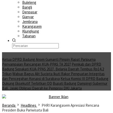
Buleleng
Bangli
Denpasar
Gianyar
Jembrana
Karangasem
Klungkung
Tabanan
Moving News
Ketua DPRD Badung Anom Gumanti Pimpin Rapat Paripurna
Penyampaian Rancangan KUA-PPAS TA 2027
Pemkab dan DPRD
Badung Sepakati KUA-PPAS 2027, Belanja Daerah Tembus Rp14,2
Triliun
Wabup Bagus Alit Sucipta Ikuti Rakor Penguatan Integritas
dan Pencegahan Korupsi di Surabaya
Ketua Komisi III DPRD Badung
Dukung Eksekutif Terbitkan OD
Bupati Badung Dampingi Gubernur
Bali, Jajaki Obligasi Daerah ke Pemprov DKI Jakarta
Beranda
Headlines
PHRI Karangasem Apresiasi Rencana
Presiden Buka Pariwisata Bali