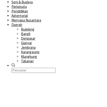
Seni & Budaya
Pariwisata
Pendidikan
Advertorial
Menyapa Nusantara
Daerah
Buleleng
Bangli
Denpasar
Gianyar
Jembrana
Karangasem
Klungkung
Tabanan