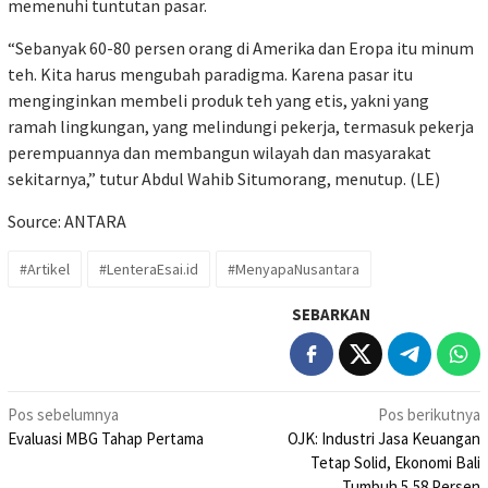
memenuhi tuntutan pasar.
“Sebanyak 60-80 persen orang di Amerika dan Eropa itu minum
teh. Kita harus mengubah paradigma. Karena pasar itu
menginginkan membeli produk teh yang etis, yakni yang
ramah lingkungan, yang melindungi pekerja, termasuk pekerja
perempuannya dan membangun wilayah dan masyarakat
sekitarnya,” tutur Abdul Wahib Situmorang, menutup. (LE)
Source: ANTARA
#Artikel
#LenteraEsai.id
#MenyapaNusantara
SEBARKAN
Navigasi
Pos sebelumnya
Pos berikutnya
Evaluasi MBG Tahap Pertama
OJK: Industri Jasa Keuangan
pos
Tetap Solid, Ekonomi Bali
Tumbuh 5,58 Persen