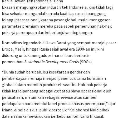
Ketua Dewan Teh Indonesia Iriana
Ekasari mengungkapkan industri teh Indonesia, kini tidak lagi
bisa sekadar mengandalkan adu kualitas rasa di panggung
lelang internasional, karena pasar global, mulai menggeser
parameter premium mereka pada aspek pemenuhan hak-hak
pekerja perempuan dan keberlanjutan lingkungan.
Komoditas legendaris di Jawa Barat yang sempat merajai pasar
Eropa, Mesir, hingga Rusia sejak awal era 1900-an ini, kini
didorong untuk mengadopsi narasi baru berbasis
pemenuhan
Sustainable Development Goals
(SDGs).
“Dunia sudah berubah. Isu kesetaraan gender dan
pemberdayaan remaja menjadi penentu utama konsumen
global dalam memilih produk teh saat ini. Hak-hak pekerja
tidak lagi dipandang sebagai
cost
atau biaya operasional oleh
perusahaan, melainkan sebagai
revenue
atau sumber
pendapatan baru melalui label produk khusus perempuan,” ujar
Iriana, di sela diskusi publik bertajuk “Kolaborasi Multipihak
dalam rangka mewujudkan perkebunan teh yang Inklusif,