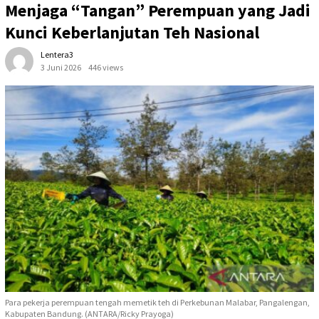
Menjaga “Tangan” Perempuan yang Jadi
Kunci Keberlanjutan Teh Nasional
Lentera3
3 Juni 2026
446 views
Para pekerja perempuan tengah memetik teh di Perkebunan Malabar, Pangalengan,
Kabupaten Bandung. (ANTARA/Ricky Prayoga)