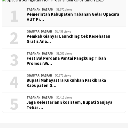
1
TABANAN
,
DAERAH
51,672 views
Pemerintah Kabupaten Tabanan Gelar Upacara
HUT Pr…
2
GIANYAR
,
DAERAH
51,458 views
Pemkab Gianyar Launching Cek Kesehatan
Gratis Ana…
3
TABANAN
,
DAERAH
51,096 views
Festival Perdana Pantai Pangkung Tibah
Promosi Wi…
4
GIANYAR
,
DAERAH
50,772 views
Bupati Mahayastra Kukuhkan Paskibraka
Kabupaten G…
5
TABANAN
,
DAERAH
50,416 views
Jaga Kelestarian Ekosistem, Bupati Sanjaya
Tebar …