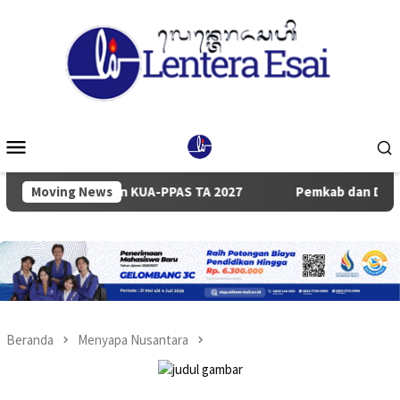
Loncat
ke
konten
Menu
Mobile
n KUA-PPAS TA 2027
Moving News
Pemkab dan DPRD Badung Sepakati K
Beranda
Menyapa Nusantara