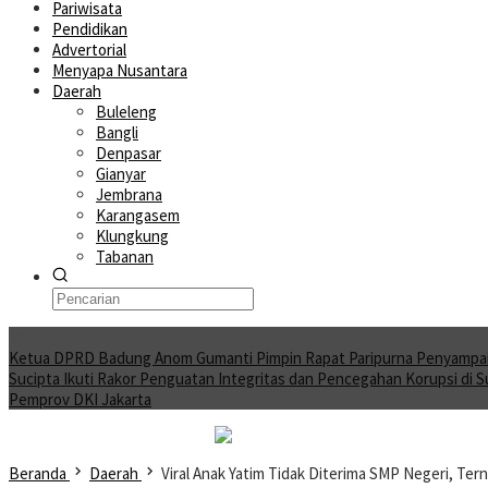
Pariwisata
Pendidikan
Advertorial
Menyapa Nusantara
Daerah
Buleleng
Bangli
Denpasar
Gianyar
Jembrana
Karangasem
Klungkung
Tabanan
Moving News
Ketua DPRD Badung Anom Gumanti Pimpin Rapat Paripurna Penyampa
Sucipta Ikuti Rakor Penguatan Integritas dan Pencegahan Korupsi di 
Pemprov DKI Jakarta
Beranda
Daerah
Viral Anak Yatim Tidak Diterima SMP Negeri, Tern