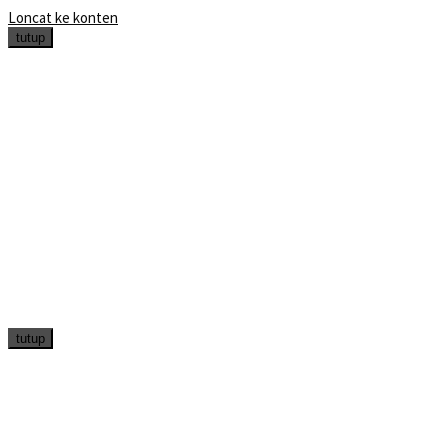
Loncat ke konten
tutup
tutup