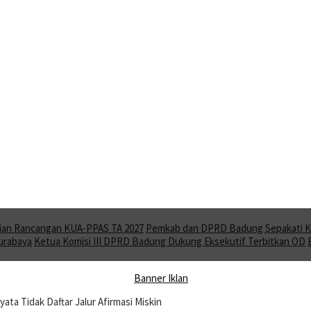
ian Rancangan KUA-PPAS TA 2027
Pemkab dan DPRD Badung Sepakati KU
Surabaya
Ketua Komisi III DPRD Badung Dukung Eksekutif Terbitkan OD
yata Tidak Daftar Jalur Afirmasi Miskin