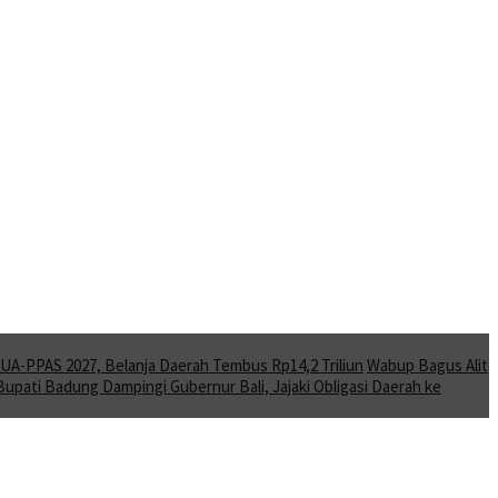
A-PPAS 2027, Belanja Daerah Tembus Rp14,2 Triliun
Wabup Bagus Alit
Bupati Badung Dampingi Gubernur Bali, Jajaki Obligasi Daerah ke