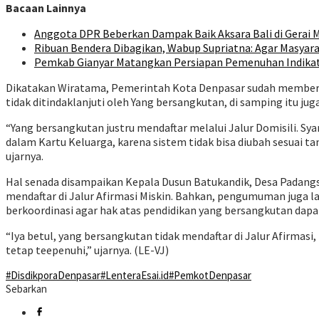
Bacaan Lainnya
Anggota DPR Beberkan Dampak Baik Aksara Bali di Gerai M
Ribuan Bendera Dibagikan, Wabup Supriatna: Agar Masyara
Pemkab Gianyar Matangkan Persiapan Pemenuhan Indika
Dikatakan Wiratama, Pemerintah Kota Denpasar sudah memberika
tidak ditindaklanjuti oleh Yang bersangkutan, di samping itu j
“Yang bersangkutan justru mendaftar melalui Jalur Domisili. Sy
dalam Kartu Keluarga, karena sistem tidak bisa diubah sesuai t
ujarnya.
Hal senada disampaikan Kepala Dusun Batukandik, Desa Padangs
mendaftar di Jalur Afirmasi Miskin. Bahkan, pengumuman juga l
berkoordinasi agar hak atas pendidikan yang bersangkutan dapa
“Iya betul, yang bersangkutan tidak mendaftar di Jalur Afirmasi
tetap teepenuhi,” ujarnya. (LE-VJ)
#DisdikporaDenpasar
#LenteraEsai.id
#PemkotDenpasar
Sebarkan