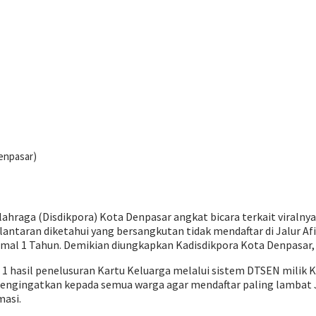
enpasar)
ahraga (Disdikpora) Kota Denpasar angkat bicara terkait viralny
 lantaran diketahui yang bersangkutan tidak mendaftar di Jalur Af
al 1 Tahun. Demikian diungkapkan Kadisdikpora Kota Denpasar, 
l 1 hasil penelusuran Kartu Keluarga melalui sistem DTSEN milik
mengingatkan kepada semua warga agar mendaftar paling lambat J
masi.