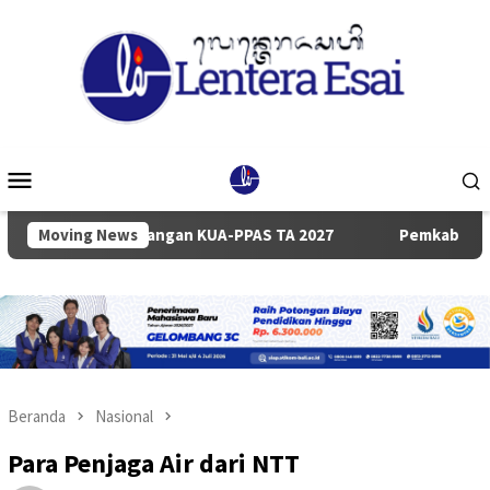
Loncat
ke
konten
Menu
Mobile
ancangan KUA-PPAS TA 2027
Moving News
Pemkab dan DPRD Badung Sep
Beranda
Nasional
Para Penjaga Air dari NTT