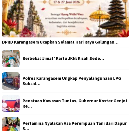
DPRD Karangasem Ucapkan Selamat Hari Raya Galungan…
Berbekal ‘Jimat’ Kartu JKN: Kisah Sede…
Polres Karangasem Ungkap Penyalahgunaan LPG
Subsid…
Penataan Kawasan Tuntas, Gubernur Koster Genjot
Re…
Pertamina Nyalakan Asa Perempuan Tani dari Dapur
S…