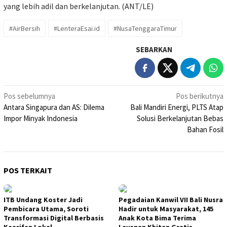
yang lebih adil dan berkelanjutan. (ANT/LE)
#AirBersih
#LenteraEsai.id
#NusaTenggaraTimur
SEBARKAN
Navigasi
Pos sebelumnya
Pos berikutnya
Antara Singapura dan AS: Dilema
Bali Mandiri Energi, PLTS Atap
pos
Impor Minyak Indonesia
Solusi Berkelanjutan Bebas
Bahan Fosil
POS TERKAIT
ITB Undang Koster Jadi
Pegadaian Kanwil VII Bali Nusra
Pembicara Utama, Soroti
Hadir untuk Masyarakat, 145
Transformasi Digital Berbasis
Anak Kota Bima Terima
Kearifan Lokal
Layanan Khitan Gratis