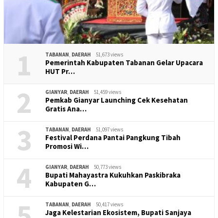
1
TABANAN
,
DAERAH
51,673 views
Pemerintah Kabupaten Tabanan Gelar Upacara
HUT Pr…
2
GIANYAR
,
DAERAH
51,459 views
Pemkab Gianyar Launching Cek Kesehatan
Gratis Ana…
3
TABANAN
,
DAERAH
51,097 views
Festival Perdana Pantai Pangkung Tibah
Promosi Wi…
4
GIANYAR
,
DAERAH
50,773 views
Bupati Mahayastra Kukuhkan Paskibraka
Kabupaten G…
5
TABANAN
,
DAERAH
50,417 views
Jaga Kelestarian Ekosistem, Bupati Sanjaya