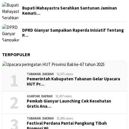
Bupati Mahayastra Serahkan Santunan Jaminan
Kemati…
DPRD Gianyar Sampaikan Raperda Inisiatif Tentang
P…
TERPOPULER
1
TABANAN
,
DAERAH
51,671 views
Pemerintah Kabupaten Tabanan Gelar Upacara
HUT Pr…
2
GIANYAR
,
DAERAH
51,457 views
Pemkab Gianyar Launching Cek Kesehatan
Gratis Ana…
3
TABANAN
,
DAERAH
51,095 views
Festival Perdana Pantai Pangkung Tibah
Promosi Wi…