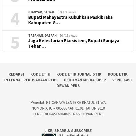
4
GIANYAR
,
DAERAH
50,771 views
Bupati Mahayastra Kukuhkan Paskibraka
Kabupaten G…
5
TABANAN
,
DAERAH
50,415 views
Jaga Kelestarian Ekosistem, Bupati Sanjaya
Tebar …
REDAKSI
KODE ETIK
KODE ETIK JURNALISTIK
KODE ETIK
INTERNAL PERUSAHAAN PERS
PEDOMAN MEDIA SIBER
VERIFIKASI
DEWAN PERS
Penerbit: PT CAHAYA LENTERA KHATULISTIWA
NOMOR AHU – 0059967.AH.01.01. TAHUN 2018
TERVERIFIKASI ADMINISTRASI DEWAN PERS
LIKE, SHARE & SUBSCRIBE