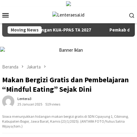
Loncat
ke
Menu
konten
Mobile
ian Rancangan KUA-PPAS TA 2027
Moving News
Pemkab dan DPRD Badun
Beranda
Jakarta
Makan Bergizi Gratis dan Pembelajaran
“Mindful Eating” Sejak Dini
Lentera3
25 Januari 2025
519 views
Siswa menunjukkan hidangan makan bergizi gratis di SDN Cipayung 1, Cibinong,
Kabupaten Bogor, Jawa Barat, Kamis (23/1/2025). (ANTARA FOTO/Yulius Satria
Wijaya/tom.)