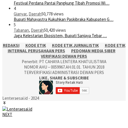
Festival Perdana Pantai Pangkung Tibah Promosi Wi…
4
Gianyar
,
Daerah
50,778 views
Bupati Mahayastra Kukuhkan Paskibraka Kabupaten G…
5
Tabanan
,
Daerah
50,420 views
Jaga Kelestarian Ekosistem, Bupati Sanjaya Tebar …
REDAKSI
KODE ETIK
KODE ETIK JURNALISTIK
KODE ETIK
INTERNAL PERUSAHAAN PERS
PEDOMAN MEDIA SIBER
VERIFIKASI DEWAN PERS
Penerbit: PT CAHAYA LENTERA KHATULISTIWA
NOMOR AHU – 0059967.AH.01.01. TAHUN 2018
TERVERIFIKASI ADMINISTRASI DEWAN PERS
LIKE, SHARE & SUBSCRIBE
Lenteraesai.id - 2024
NEXT