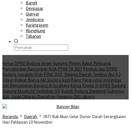
Bangli
Denpasar
Gianyar
Jembrana
Karangasem
Klungkung
Tabanan
Moving News
Ketua DPRD Badung Anom Gumanti Pimpin Rapat Paripurna
Penyampaian Rancangan KUA-PPAS TA 2027
Pemkab dan DPRD
Badung Sepakati KUA-PPAS 2027, Belanja Daerah Tembus Rp14,2
Triliun
Wabup Bagus Alit Sucipta Ikuti Rakor Penguatan Integritas
dan Pencegahan Korupsi di Surabaya
Ketua Komisi III DPRD Badung
Dukung Eksekutif Terbitkan OD
Bupati Badung Dampingi Gubernur
Bali, Jajaki Obligasi Daerah ke Pemprov DKI Jakarta
Beranda
Daerah
INTI Bali Akan Gelar Donor Darah Serangkaian
Hari Pahlawan 10 November