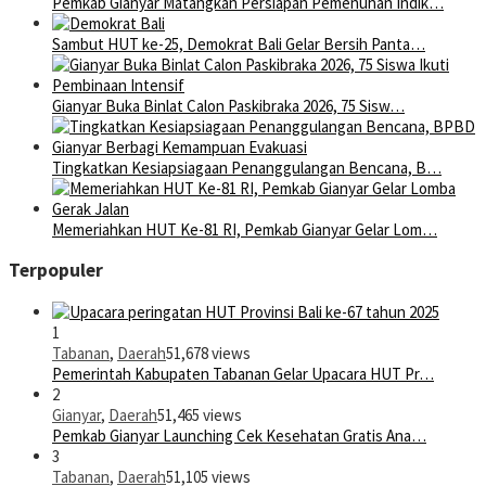
Pemkab Gianyar Matangkan Persiapan Pemenuhan Indik…
Sambut HUT ke-25, Demokrat Bali Gelar Bersih Panta…
Gianyar Buka Binlat Calon Paskibraka 2026, 75 Sisw…
Tingkatkan Kesiapsiagaan Penanggulangan Bencana, B…
Memeriahkan HUT Ke-81 RI, Pemkab Gianyar Gelar Lom…
Terpopuler
1
Tabanan
,
Daerah
51,678 views
Pemerintah Kabupaten Tabanan Gelar Upacara HUT Pr…
2
Gianyar
,
Daerah
51,465 views
Pemkab Gianyar Launching Cek Kesehatan Gratis Ana…
3
Tabanan
,
Daerah
51,105 views