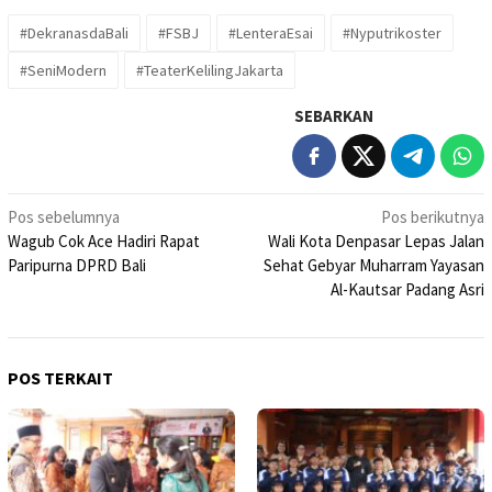
#DekranasdaBali
#FSBJ
#LenteraEsai
#Nyputrikoster
#SeniModern
#TeaterKelilingJakarta
SEBARKAN
Navigasi
Pos sebelumnya
Pos berikutnya
Wagub Cok Ace Hadiri Rapat
Wali Kota Denpasar Lepas Jalan
pos
Paripurna DPRD Bali
Sehat Gebyar Muharram Yayasan
Al-Kautsar Padang Asri
POS TERKAIT