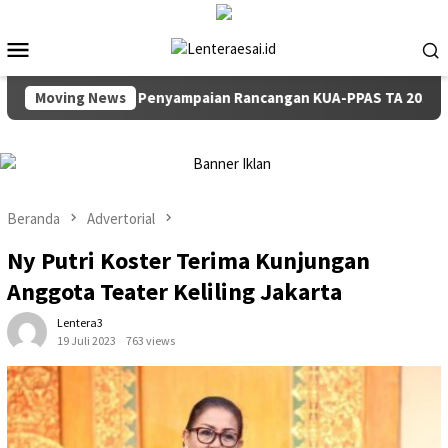
Loncat
ke
Menu
konten
Mobile
 Paripurna Penyampaian Rancangan KUA-PPAS TA 2027
Moving News
P
Beranda
Advertorial
Ny Putri Koster Terima Kunjungan
Anggota Teater Keliling Jakarta
Lentera3
19 Juli 2023
763 views