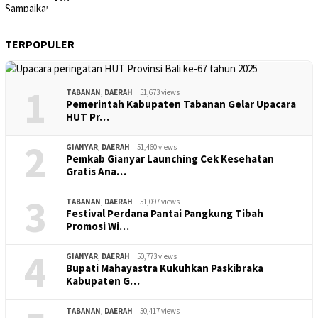
TERPOPULER
1
TABANAN
,
DAERAH
51,673 views
Pemerintah Kabupaten Tabanan Gelar Upacara
HUT Pr…
2
GIANYAR
,
DAERAH
51,460 views
Pemkab Gianyar Launching Cek Kesehatan
Gratis Ana…
3
TABANAN
,
DAERAH
51,097 views
Festival Perdana Pantai Pangkung Tibah
Promosi Wi…
4
GIANYAR
,
DAERAH
50,773 views
Bupati Mahayastra Kukuhkan Paskibraka
Kabupaten G…
TABANAN
,
DAERAH
50,417 views