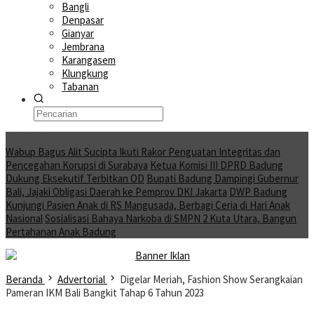
Bangli
Denpasar
Gianyar
Jembrana
Karangasem
Klungkung
Tabanan
Moving News
Wabup Bagus Alit Sucipta Ikuti Rakor Penguatan Integritas dan
Pencegahan Korupsi di Surabaya
Ketua Komisi III DPRD Badung
Dukung Eksekutif Terbitkan OD
Bupati Badung Dampingi Gubernur
Bali, Jajaki Obligasi Daerah ke Pemprov DKI Jakarta
DWP Badung
Kunjungi Pasien Anak di RS Mangusada, Berbagi Ceria di Hari Anak
Nasional
Sosialisasi Bahaya Narkoba di SMPN 2 Kuta Utara, Bangun
Pertahanan Anak Badung
Beranda
Advertorial
Digelar Meriah, Fashion Show Serangkaian
Pameran IKM Bali Bangkit Tahap 6 Tahun 2023