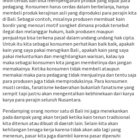
lebih cerdas dan bisa mempengaruhi produk yang dijual para
pedagang. Konsumen harus cerdas dalam berbelanja, hanya
membeli produk kerajinan asli yang diproduksi para perajin kita
di Bali. Sebagai contoh, misalnya produsen membuat kain
bordir yang mencuri motif songket dimana produk tersebut
ilegal dan melanggar hukum, baik produsen maupun
penjualnya bisa terkena pasal dalam undang undang hak cipta.
Untuk itu kita sebagai konsumen perhatikan baik baik, apakah
kain yang saya pakai merugikan Bali , apakah kain yang saya
pakai melunturkan dan menghilangkan warisan, kalau iya
maka sebagai konsumen kita jangan membelinya dan jangan
memakainya. Ketika konsumen tidak membeli ataupun
memakai maka para pedagang tidak menjualnya dan tentu saja
para produsen juga tidak memproduksinya. Para konsumen
musti cerdas, fanatisme kedaerahan bukanlah fanatisme yang
sempit tapi justru akan mengentalkan kebhinekaan dari karya
karya para perajin seluruh Nusantara.
Pendamping orang nomor satu di Bali ini juga menekankan
pada dampak yang akan terjadi ketika kain tenun tradisional
kita ditenun atau dibuat di daerah lain. Selain kita akan
kehilangan tenaga kerja karena tidak akan ada lagi yang
menenun, pasar kita juga diambil karena pasar dipenuhi