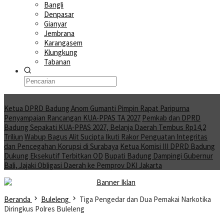
Bangli
Denpasar
Gianyar
Jembrana
Karangasem
Klungkung
Tabanan
Moving News
Ketua DPRD Badung Anom Gumanti Pimpin Rapat Paripurna
Penyampaian Rancangan KUA-PPAS TA 2027
Pemkab dan DPRD
Badung Sepakati KUA-PPAS 2027, Belanja Daerah Tembus Rp14,2
Triliun
Wabup Bagus Alit Sucipta Ikuti Rakor Penguatan Integritas
dan Pencegahan Korupsi di Surabaya
Ketua Komisi III DPRD Badung
Dukung Eksekutif Terbitkan OD
Bupati Badung Dampingi Gubernur
Bali, Jajaki Obligasi Daerah ke Pemprov DKI Jakarta
Beranda
Buleleng
Tiga Pengedar dan Dua Pemakai Narkotika
Diringkus Polres Buleleng