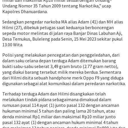
miliar dan maksimal Rp10 miliar sesuai dengan Undang-
Undang Nomor 35 Tahun 2009 tentang Narkotika,” ucap
Kapolres Dhanuardana.
Sedangkan pengedar narkoba MA alias Adam (41) dan MH alias
Hilmi (27), dibekuk petugas saat keduanya berboncengan
sepeda motor melintas di jalan raya Banjar Dinas Labuhan Aji,
Desa Temukus, Buleleng pada Senin, 15 Mei 2023 sekitar pukul
13.00 Wita.
Polisi yang melakukan pencegatan dan penggeledahan, dari
dalam saku celana depan terduga Adam ditemukan barang
bukti sabu-sabu seberat 3,49 gram bruto (2.77 gram netto),
yang diakui barang tersebut milik mereka berdua. Sementara
dari Hilmi disita sebuah handphone merk Oppo F9 yang diduga
digunakan sebagai alat komunikasi dalam peredaran narkotika.
Terhadap terduga Adam dan Hilmi disangkakan telah
melakukan tindak pidana sebagaimana dimaksud dalam
rumusan pasal 114 ayat (1) junto pasal 132 dengan ancaman
hukuman minimal 5 tahun dan paling lama 20 tahun, atau
denda minimal Rp1 miliar dan maksimal Rp10 miliar junto
pasal 132 ayat (1) dengan ancaman hukum minimal 4 tahun