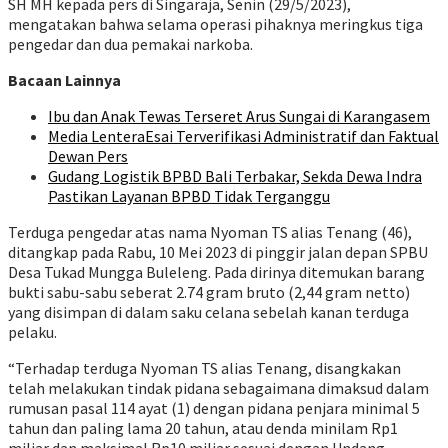
SH MH kepada pers di Singaraja, Senin (29/5/2023),
mengatakan bahwa selama operasi pihaknya meringkus tiga
pengedar dan dua pemakai narkoba.
Bacaan Lainnya
Ibu dan Anak Tewas Terseret Arus Sungai di Karangasem
Media LenteraEsai Terverifikasi Administratif dan Faktual
Dewan Pers
Gudang Logistik BPBD Bali Terbakar, Sekda Dewa Indra
Pastikan Layanan BPBD Tidak Terganggu
Terduga pengedar atas nama Nyoman TS alias Tenang (46),
ditangkap pada Rabu, 10 Mei 2023 di pinggir jalan depan SPBU
Desa Tukad Mungga Buleleng. Pada dirinya ditemukan barang
bukti sabu-sabu seberat 2.74 gram bruto (2,44 gram netto)
yang disimpan di dalam saku celana sebelah kanan terduga
pelaku.
“Terhadap terduga Nyoman TS alias Tenang, disangkakan
telah melakukan tindak pidana sebagaimana dimaksud dalam
rumusan pasal 114 ayat (1) dengan pidana penjara minimal 5
tahun dan paling lama 20 tahun, atau denda minilam Rp1