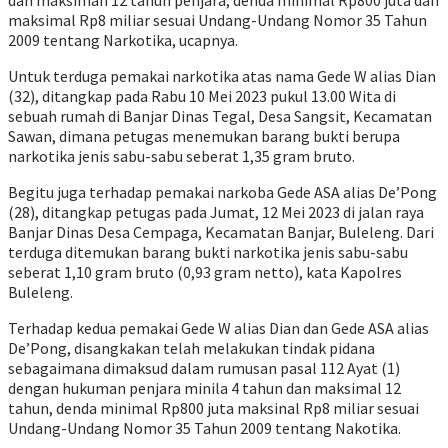
dan maksiman 12 tahun penjara, denda minimal Rp800 juta dan
maksimal Rp8 miliar sesuai Undang-Undang Nomor 35 Tahun
2009 tentang Narkotika, ucapnya.
Untuk terduga pemakai narkotika atas nama Gede W alias Dian
(32), ditangkap pada Rabu 10 Mei 2023 pukul 13.00 Wita di
sebuah rumah di Banjar Dinas Tegal, Desa Sangsit, Kecamatan
Sawan, dimana petugas menemukan barang bukti berupa
narkotika jenis sabu-sabu seberat 1,35 gram bruto.
Begitu juga terhadap pemakai narkoba Gede ASA alias De’Pong
(28), ditangkap petugas pada Jumat, 12 Mei 2023 di jalan raya
Banjar Dinas Desa Cempaga, Kecamatan Banjar, Buleleng. Dari
terduga ditemukan barang bukti narkotika jenis sabu-sabu
seberat 1,10 gram bruto (0,93 gram netto), kata Kapolres
Buleleng.
Terhadap kedua pemakai Gede W alias Dian dan Gede ASA alias
De’Pong, disangkakan telah melakukan tindak pidana
sebagaimana dimaksud dalam rumusan pasal 112 Ayat (1)
dengan hukuman penjara minila 4 tahun dan maksimal 12
tahun, denda minimal Rp800 juta maksinal Rp8 miliar sesuai
Undang-Undang Nomor 35 Tahun 2009 tentang Nakotika.