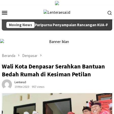
Loncat
ke
Menu
konten
Mobile
mpin Rapat Paripurna Penyampaian Rancangan KUA-PPAS TA 202
Moving News
Beranda
Denpasar
Wali Kota Denpasar Serahkan Bantuan
Bedah Rumah di Kesiman Petilan
Lentera3
19 Mei 2023
957 views