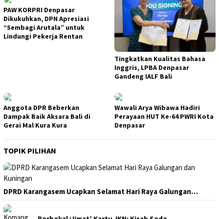
PAW KORPRI Denpasar
Dikukuhkan, DPN Apresiasi
“Sembagi Arutala” untuk
Lindungi Pekerja Rentan
Tingkatkan Kualitas Bahasa
Inggris, LPBA Denpasar
Gandeng IALF Bali
Anggota DPR Beberkan
Wawali Arya Wibawa Hadiri
Dampak Baik Aksara Bali di
Perayaan HUT Ke-64 PWRI Kota
Gerai Mal Kura Kura
Denpasar
TOPIK PILIHAN
DPRD Karangasem Ucapkan Selamat Hari Raya Galungan…
Berbekal ‘Jimat’ Kartu JKN: Kisah Sede…