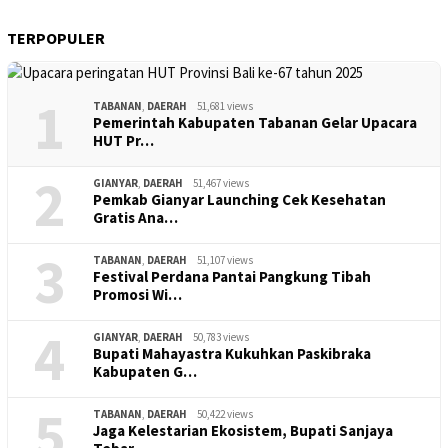
TERPOPULER
1
TABANAN
,
DAERAH
51,681 views
Pemerintah Kabupaten Tabanan Gelar Upacara
HUT Pr…
2
GIANYAR
,
DAERAH
51,467 views
Pemkab Gianyar Launching Cek Kesehatan
Gratis Ana…
3
TABANAN
,
DAERAH
51,107 views
Festival Perdana Pantai Pangkung Tibah
Promosi Wi…
4
GIANYAR
,
DAERAH
50,783 views
Bupati Mahayastra Kukuhkan Paskibraka
Kabupaten G…
5
TABANAN
,
DAERAH
50,422 views
Jaga Kelestarian Ekosistem, Bupati Sanjaya