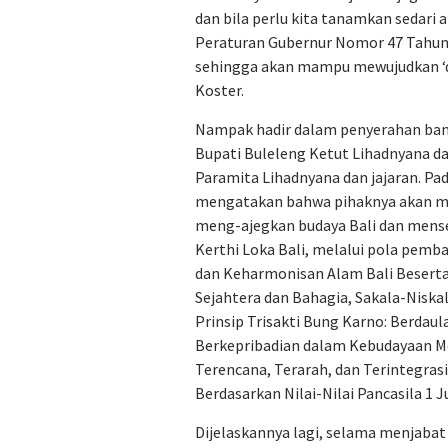
dan bila perlu kita tanamkan sedari a
Peraturan Gubernur Nomor 47 Tahun
sehingga akan mampu mewujudkan ‘des
Koster.
Nampak hadir dalam penyerahan bant
Bupati Buleleng Ketut Lihadnyana d
Paramita Lihadnyana dan jajaran. Pa
mengatakan bahwa pihaknya akan me
meng-ajegkan budaya Bali dan mense
Kerthi Loka Bali, melalui pola pem
dan Keharmonisan Alam Bali Beserta
Sejahtera dan Bahagia, Sakala-Nisk
Prinsip Trisakti Bung Karno: Berdaula
Berkepribadian dalam Kebudayaan M
Terencana, Terarah, dan Terintegras
Berdasarkan Nilai-Nilai Pancasila 1 J
Dijelaskannya lagi, selama menjaba