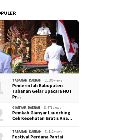
OPULER
1
TABANAN
,
DAERAH
51,686 views
Pemerintah Kabupaten
Tabanan Gelar Upacara HUT
Pr…
2
GIANYAR
,
DAERAH
51,471 views
Pemkab Gianyar Launching
Cek Kesehatan Gratis Ana…
3
TABANAN
,
DAERAH
51,112 views
Festival Perdana Pantai