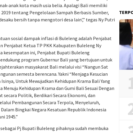
nak-anak kota masih usia belia. Apalagi Bali memiliki
TERP
 2019 tentang Pengelolaan Sampah Berbasis Sumber,
aku bersih tanpa mengotori desa lain’,” tegas Ny Putri
uan sosial dampak inflasi di Buleleng adalah Penjabat
an Penjabat Ketua TP PKK Kabupaten Buleleng Ny
da kesempatan ini, Penjabat Bupati Buleleng
ndukung program Gubernur Bali yang bertujuan untuk
jahterakan masyakarat Bali melalui visi “Nangun Sat
bangunan semesta berencana. Yakni “Menjaga Kesucian
 Isinya, Untuk Mewujudkan Kehidupan Krama Bali Yang
ala Menuju Kehidupan Krama dan Gumi Bali Sesuai Dengan
t secara Politik, Berdikari Secara Ekonomi, dan
elalui Pembangunan Secara Terpola, Menyeluruh,
i Dalam Bingkai Negara Kesatuan Republik Indonesia
uni 1945.”
t sebagai Pj Bupati Buleleng pihaknya sudah membuka