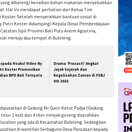
 yang dibarengi kenaikan bahan makanan menyebabkan
kat. Hal ini mendapat perhatian dari Ketua Tim
i Koster. Setelah menyerahkan bantuan sosial di
Ny Putri Koster didampingi Kepala Dinas Pemberdayaan
atatan Sipil Provinsi Bali Putu Anom Agustina,
ial menuju dua tempat di Buleleng.
spada Hoaks! Video Ny
Drama ‘Prasasti’ Angkat
tri Koster Promosikan
Jejak Sejarah dan
dian BPD Bali Ternyata
Kegelisahan Zaman di FSBJ
VIII 2026
dipusatkan di Gedung Mr Gusti Ketut Pudja (Gedung
 telur 2 krat dan 4 liter minyak goreng diserahkan
elurahan yang ada di Kecamatan Buleleng. Sedangkan
usatkan di wantilan Serbaguna Desa Pancasari kepada