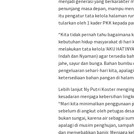
menjadi generasi yang berkarakter m
penunjang masa depan, mampu menjag
itu pengatur tata kelola halaman rum
tularkan oleh 1 kader PKK kepada pa
“Kita tidak pernah tahu bagaimana
kebutuhan hidup masyarakat di hari 
melakukan tata kelola ‘AKU HATINYA
Indah dan Nyaman) agar tersedia bah
jahe, sayur dan bunga. Bahan bumbu 
pengeluaran sehari-hari kita, apalag
ketersediaan bahan pangan di halam
Lebih lanjut Ny Putri Koster mengi
kesadaran menjaga kebersihan ling
“Mari kita minimalkan penggunaan p
sebelum di angkut oleh petugas de
bukan sungai, karena air sebagai su
apalagi di musim penghujan, sampa
dan menyebabkan banjir. Menjaga ke