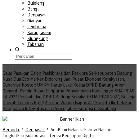
Buleleng
Bangli
Denpasar
Gianyar
Jembrana
Karangasem
Klungkung
Tabanan
Moving News
Gelar Pasukan Calon Paskibraka dan Paskibra Se-kabupaten Badung
Nusa Dua Eco Market Didorong Jadi Pusat Ekonomi Kerakyatan,
Gubernur Koster: UMKM Harus Laku
Ketua DPRD Badung Anom
Gumanti Pimpin Rapat Paripurna Penyampaian Rancangan KUA-PPAS
TA 2027
Pemkab dan DPRD Badung Sepakati KUA-PPAS 2027, Belanja
Daerah Tembus Rp14,2 Triliun
Wabup Bagus Alit Sucipta Ikuti Rakor
Penguatan Integritas dan Pencegahan Korupsi di Surabaya
Beranda
Denpasar
AdaKami Gelar Talkshow Nasional
Tingkatkan Kolaborasi Literasi Keuangan Digital