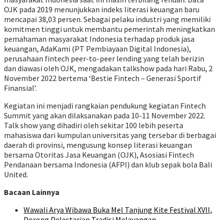
OJK pada 2019 menunjukkan indeks literasi keuangan baru
mencapai 38,03 persen. Sebagai pelaku industri yang memiliki
komitmen tinggi untuk membantu pemerintah meningkatkan
pemahaman masyarakat Indonesia terhadap produk jasa
keuangan, AdaKami (PT Pembiayaan Digital Indonesia),
perusahaan fintech peer-to-peer lending yang telah berizin
dan diawasi oleh OJK, mengadakan talkshow pada hari Rabu, 2
November 2022 bertema ‘Bestie Fintech – Generasi Sportif
Finansial’.
Kegiatan ini menjadi rangkaian pendukung kegiatan Fintech
Summit yang akan dilaksanakan pada 10-11 November 2022.
Talk show yang dihadiri oleh sekitar 100 lebih peserta
mahasiswa dari kumpulan universitas yang tersebar di berbagai
daerah di provinsi, mengusung konsep literasi keuangan
bersama Otoritas Jasa Keuangan (OJK), Asosiasi Fintech
Pendanaan bersama Indonesia (AFPI) dan klub sepak bola Bali
United.
Bacaan Lainnya
Wawali Arya Wibawa Buka Mel Tanjung Kite Festival XVII,
Dorong Pelestarian Tradisi Melayangan