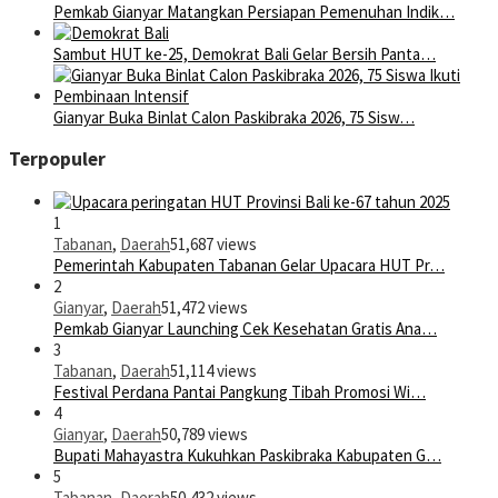
Pemkab Gianyar Matangkan Persiapan Pemenuhan Indik…
Sambut HUT ke-25, Demokrat Bali Gelar Bersih Panta…
Gianyar Buka Binlat Calon Paskibraka 2026, 75 Sisw…
Terpopuler
1
Tabanan
,
Daerah
51,687 views
Pemerintah Kabupaten Tabanan Gelar Upacara HUT Pr…
2
Gianyar
,
Daerah
51,472 views
Pemkab Gianyar Launching Cek Kesehatan Gratis Ana…
3
Tabanan
,
Daerah
51,114 views
Festival Perdana Pantai Pangkung Tibah Promosi Wi…
4
Gianyar
,
Daerah
50,789 views
Bupati Mahayastra Kukuhkan Paskibraka Kabupaten G…
5
Tabanan
,
Daerah
50,432 views