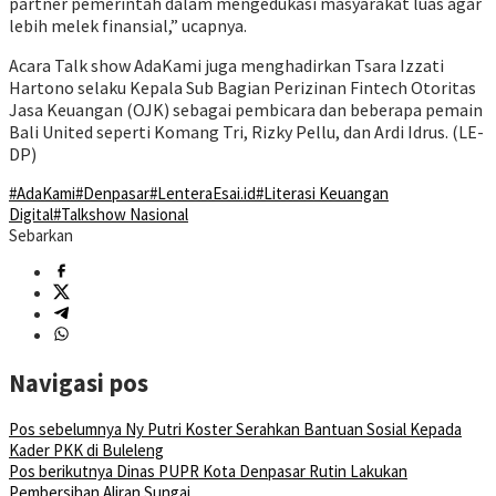
partner pemerintah dalam mengedukasi masyarakat luas agar
lebih melek finansial,” ucapnya.
Acara Talk show AdaKami juga menghadirkan Tsara Izzati
Hartono selaku Kepala Sub Bagian Perizinan Fintech Otoritas
Jasa Keuangan (OJK) sebagai pembicara dan beberapa pemain
Bali United seperti Komang Tri, Rizky Pellu, dan Ardi Idrus. (LE-
DP)
#AdaKami
#Denpasar
#LenteraEsai.id
#Literasi Keuangan
Digital
#Talkshow Nasional
Sebarkan
Navigasi pos
Pos sebelumnya
Ny Putri Koster Serahkan Bantuan Sosial Kepada
Kader PKK di Buleleng
Pos berikutnya
Dinas PUPR Kota Denpasar Rutin Lakukan
Pembersihan Aliran Sungai