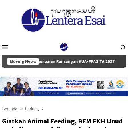
Loncat
ke
konten
Menu
Mobile
rna Penyampaian Rancangan KUA-PPAS TA 2027
Moving News
Pemkab d
Beranda
Badung
Giatkan Animal Feeding, BEM FKH Unud