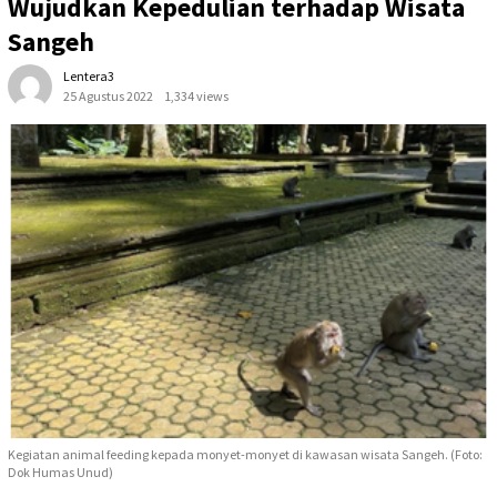
Wujudkan Kepedulian terhadap Wisata
Sangeh
Lentera3
25 Agustus 2022
1,334 views
Kegiatan animal feeding kepada monyet-monyet di kawasan wisata Sangeh. (Foto:
Dok Humas Unud)