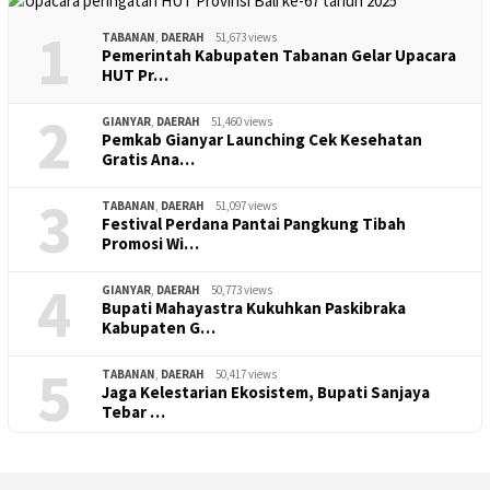
1
TABANAN
,
DAERAH
51,673 views
Pemerintah Kabupaten Tabanan Gelar Upacara
HUT Pr…
2
GIANYAR
,
DAERAH
51,460 views
Pemkab Gianyar Launching Cek Kesehatan
Gratis Ana…
3
TABANAN
,
DAERAH
51,097 views
Festival Perdana Pantai Pangkung Tibah
Promosi Wi…
4
GIANYAR
,
DAERAH
50,773 views
Bupati Mahayastra Kukuhkan Paskibraka
Kabupaten G…
5
TABANAN
,
DAERAH
50,417 views
Jaga Kelestarian Ekosistem, Bupati Sanjaya
Tebar …