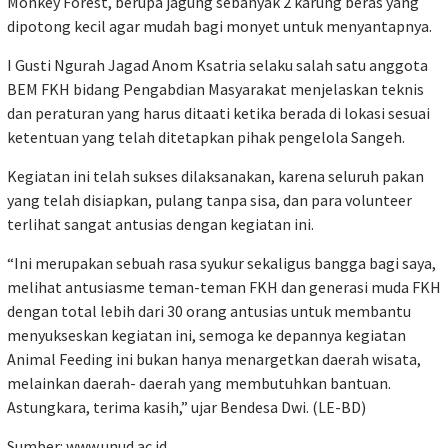
Monkey Forest, berupa jagung sebanyak 2 karung beras yang
dipotong kecil agar mudah bagi monyet untuk menyantapnya.
I Gusti Ngurah Jagad Anom Ksatria selaku salah satu anggota
BEM FKH bidang Pengabdian Masyarakat menjelaskan teknis
dan peraturan yang harus ditaati ketika berada di lokasi sesuai
ketentuan yang telah ditetapkan pihak pengelola Sangeh.
Kegiatan ini telah sukses dilaksanakan, karena seluruh pakan
yang telah disiapkan, pulang tanpa sisa, dan para volunteer
terlihat sangat antusias dengan kegiatan ini.
“Ini merupakan sebuah rasa syukur sekaligus bangga bagi saya,
melihat antusiasme teman-teman FKH dan generasi muda FKH
dengan total lebih dari 30 orang antusias untuk membantu
menyukseskan kegiatan ini, semoga ke depannya kegiatan
Animal Feeding ini bukan hanya menargetkan daerah wisata,
melainkan daerah- daerah yang membutuhkan bantuan.
Astungkara, terima kasih,” ujar Bendesa Dwi. (LE-BD)
Sumber:
www.unud.ac.id