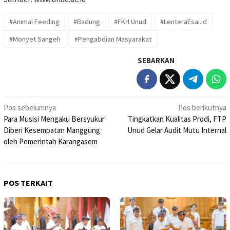
#Animal Feeding
#Badung
#FKH Unud
#LenteraEsai.id
#Monyet Sangeh
#Pengabdian Masyarakat
SEBARKAN
Navigasi
Pos sebelumnya
Pos berikutnya
Para Musisi Mengaku Bersyukur
Tingkatkan Kualitas Prodi, FTP
pos
Diberi Kesempatan Manggung
Unud Gelar Audit Mutu Internal
oleh Pemerintah Karangasem
POS TERKAIT