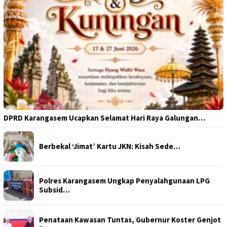
DPRD Karangasem Ucapkan Selamat Hari Raya Galungan…
Berbekal ‘Jimat’ Kartu JKN: Kisah Sede…
Polres Karangasem Ungkap Penyalahgunaan LPG
Subsid…
Penataan Kawasan Tuntas, Gubernur Koster Genjot