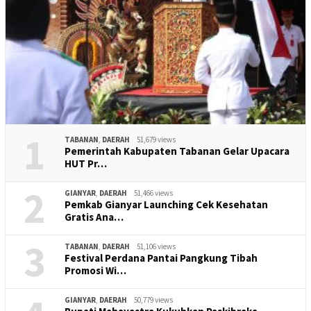
1
TABANAN
,
DAERAH
51,679 views
Pemerintah Kabupaten Tabanan Gelar Upacara
HUT Pr…
2
GIANYAR
,
DAERAH
51,466 views
Pemkab Gianyar Launching Cek Kesehatan
Gratis Ana…
3
TABANAN
,
DAERAH
51,106 views
Festival Perdana Pantai Pangkung Tibah
Promosi Wi…
GIANYAR
,
DAERAH
50,779 views