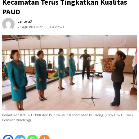
Kecamatan Terus Tingkatkan Kualitas
PAUD
Lentera3
23 Agustus 2022
1,084 views
Pelantikan Ketua TP PKK dan Bunda Paud Kecamatan Buleleng. (Foto: Dok Humas
Pemkab Buleleng)