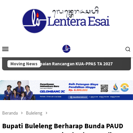
Loncat
ke
konten
Menu
Mobile
nyampaian Rancangan KUA-PPAS TA 2027
Moving News
Pemkab dan DPRD
Beranda
Buleleng
Bupati Buleleng Berharap Bunda PAUD