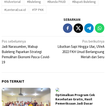
#Advetorial
#Buleleng
#Bunda PAUD
#Bupati Buleleng
#LenteraEsai.id
#TP PKK
SEBARKAN
Navigasi
Pos sebelumnya
Pos berikutnya
Jadi Narasumber, Wabup
Libatkan Sapi Hingga Ular, UVeA
pos
Buleleng Paparkan Strategi
2022 FKH Unud Berlangsung
Pemulihan Ekonomi Pasca-Covid-
Meriah dan Seru
19
POS TERKAIT
Optimalkan Program Cek
Kesehatan Gratis, Hasil
Pemeriksaan Jadi Dasar