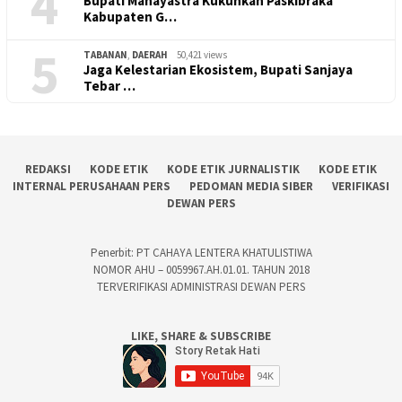
4
Bupati Mahayastra Kukuhkan Paskibraka
Kabupaten G…
5
TABANAN
,
DAERAH
50,421 views
Jaga Kelestarian Ekosistem, Bupati Sanjaya
Tebar …
REDAKSI
KODE ETIK
KODE ETIK JURNALISTIK
KODE ETIK
INTERNAL PERUSAHAAN PERS
PEDOMAN MEDIA SIBER
VERIFIKASI
DEWAN PERS
Penerbit: PT CAHAYA LENTERA KHATULISTIWA
NOMOR AHU – 0059967.AH.01.01. TAHUN 2018
TERVERIFIKASI ADMINISTRASI DEWAN PERS
LIKE, SHARE & SUBSCRIBE