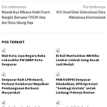
Navigasi
Pos sebelumnya
Pos berikutnya
Wawali Arya Wibawa Hadiri Event
KUI Unud Gelar Sinkronisasi Data
pos
Bangkit Bersama TPS3R Uma
Mahasiswa Internasional
Asri Desa Ubung Kaja
POS TERKAIT
Wali Kota Jaya Negara Buka
BI Bali Manfaatkan 400 Ribu
Lokasabha PW AWBP Kota
Lembar Limbah Uang Rusak
Denpasar
Jadi Medali
Denpasar Raih LPM Award,
PAW KORPRI Denpasar
Perkuat Kolaborasi Wujudkan
Dikukuhkan, DPN Apresiasi
Pembangunan Berbasis
“Sembagi Arutala” untuk
Masyarakat
Lindungi Pekerja Rentan