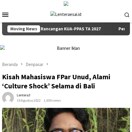
Loncat
ke
Menu
konten
Mobile
 Penyampaian Rancangan KUA-PPAS TA 2027
Moving News
Pemkab dan D
Beranda
Denpasar
Kisah Mahasiswa FPar Unud, Alami
‘Culture Shock’ Selama di Bali
Lentera3
19 Agustus 2022
1,654 views