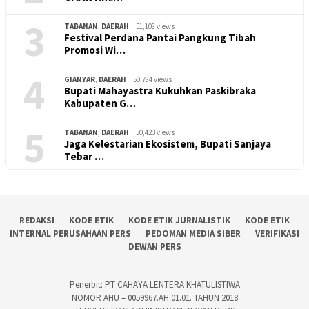
3
TABANAN
,
DAERAH
51,108 views
Festival Perdana Pantai Pangkung Tibah
Promosi Wi…
4
GIANYAR
,
DAERAH
50,784 views
Bupati Mahayastra Kukuhkan Paskibraka
Kabupaten G…
5
TABANAN
,
DAERAH
50,423 views
Jaga Kelestarian Ekosistem, Bupati Sanjaya
Tebar …
REDAKSI
KODE ETIK
KODE ETIK JURNALISTIK
KODE ETIK
INTERNAL PERUSAHAAN PERS
PEDOMAN MEDIA SIBER
VERIFIKASI
DEWAN PERS
Penerbit: PT CAHAYA LENTERA KHATULISTIWA
NOMOR AHU – 0059967.AH.01.01. TAHUN 2018