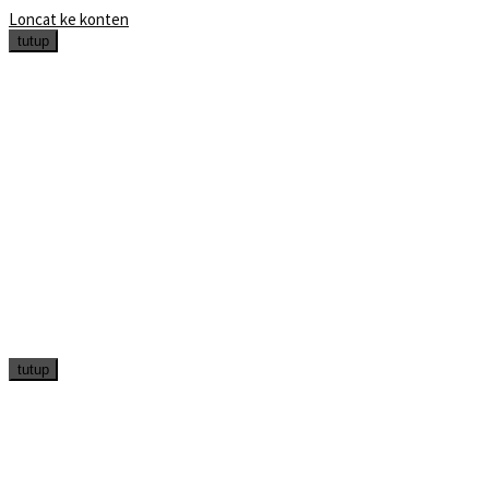
Loncat ke konten
tutup
tutup