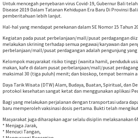
Untuk mencegah penyebaran virus Covid-19, Gubernur Bali tel
Disease 2019 Dalam Tatanan Kehidupan Era Baru Di Provinsi Bali
pemberitahuan lebih lanjut.
Hal-hal yang mendapat penekanan dalam SE Nomor 15 Tahun 202
Kegiatan pada pusat perbelanjaan/mall/pusat perdagangan diizi
melakukan skrining terhadap semua pegawai/karyawan dan peng
perbelanjaan/mall/pusat perdagangan adalah pengunjung yang t
Kelompok masyarakat risiko tinggi (wanita hamil, penduduk usi
makan, kafe di dalam pusat perbelanjaan/mall/pusat perdagan
maksimal 30 (tiga puluh) menit; dan bioskop, tempat bermain 
Daya Tarik Wisata (DTW) Alam, Budaya, Buatan, Spiritual, dan 
protokol kesehatan sangat ketat dan menggunakan aplikasi Ped
Bagi yang melakukan perjalanan dengan transportasi udara dapat
baru memperoleh vaksinasi dosis pertama. Bukti telah mengikuti 
Masyarakat juga diharapkan agar selalu disiplin melaksanak
* Menjaga Jarak,
* Mencuci Tangan,
* Mengurangi Bepergian,