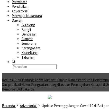
Pariwisata
Pendidikan
Advertorial
Menyapa Nusantara
Daerah
Buleleng
Bangli
Denpasar
Gianyar
Jembrana
Karangasem
Klungkung
Tabanan
Moving News
Ketua DPRD Badung Anom Gumanti Pimpin Rapat Paripurna Penyampa
Sucipta Ikuti Rakor Penguatan Integritas dan Pencegahan Korupsi di 
Pemprov DKI Jakarta
Beranda
Advertorial
Update Penanggulangan Covid-19 di Bali pe