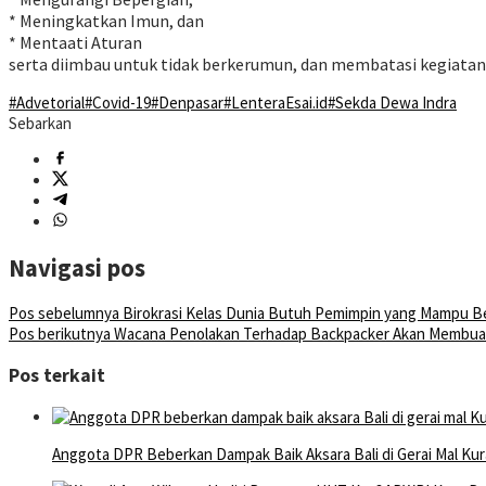
* Meningkatkan Imun, dan
* Mentaati Aturan
serta diimbau untuk tidak berkerumun, dan membatasi kegiatan 
#Advetorial
#Covid-19
#Denpasar
#LenteraEsai.id
#Sekda Dewa Indra
Sebarkan
Navigasi pos
Pos sebelumnya
Birokrasi Kelas Dunia Butuh Pemimpin yang Mampu B
Pos berikutnya
Wacana Penolakan Terhadap Backpacker Akan Membuat 
Pos terkait
Anggota DPR Beberkan Dampak Baik Aksara Bali di Gerai Mal Kur