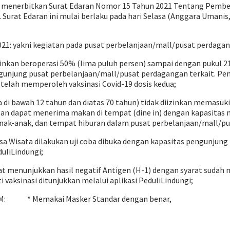
ah menerbitkan Surat Edaran Nomor 15 Tahun 2021 Tentang Pemb
. Surat Edaran ini mulai berlaku pada hari Selasa (Anggara Uman
1: yakni kegiatan pada pusat perbelanjaan/mall/pusat perdagan
nkan beroperasi 50% (lima puluh persen) sampai dengan pukul 21
unjung pusat perbelanjaan/mall/pusat perdagangan terkait. Pen
elah memperoleh vaksinasi Covid-19 dosis kedua;
a di bawah 12 tahun dan diatas 70 tahun) tidak diizinkan memas
gan dapat menerima makan di tempat (dine in) dengan kapasitas 
anak-anak, dan tempat hiburan dalam pusat perbelanjaan/mall/pu
Desa Wisata dilakukan uji coba dibuka dengan kapasitas pengunj
uliLindungi;
 menunjukkan hasil negatif Antigen (H-1) dengan syarat sudah me
vaksinasi ditunjukkan melalui aplikasi PeduliLindungi;
an 6M: * Memakai Masker Standar dengan benar,