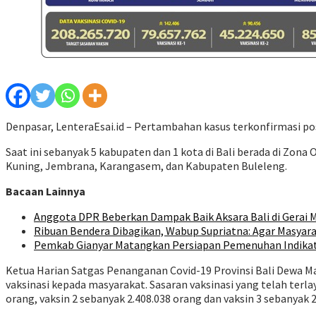
Denpasar, LenteraEsai.id – Pertambahan kasus terkonfirmasi posi
Saat ini sebanyak 5 kabupaten dan 1 kota di Bali berada di Zon
Kuning, Jembrana, Karangasem, dan Kabupaten Buleleng.
Bacaan Lainnya
Anggota DPR Beberkan Dampak Baik Aksara Bali di Gerai M
Ribuan Bendera Dibagikan, Wabup Supriatna: Agar Masyara
Pemkab Gianyar Matangkan Persiapan Pemenuhan Indika
Ketua Harian Satgas Penanganan Covid-19 Provinsi Bali Dewa 
vaksinasi kepada masyarakat. Sasaran vaksinasi yang telah terl
orang, vaksin 2 sebanyak 2.408.038 orang dan vaksin 3 sebanyak 2