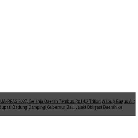
A-PPAS 2027, Belanja Daerah Tembus Rp14,2 Triliun
Wabup Bagus Alit
Bupati Badung Dampingi Gubernur Bali, Jajaki Obligasi Daerah ke