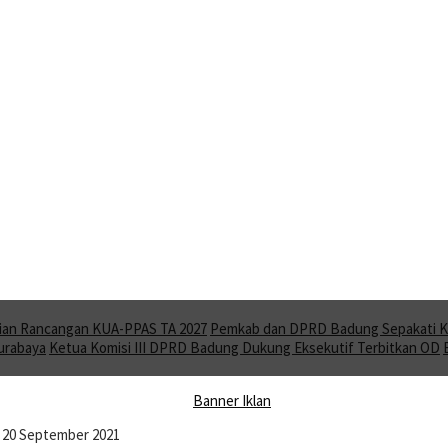
ian Rancangan KUA-PPAS TA 2027
Pemkab dan DPRD Badung Sepakati KU
Surabaya
Ketua Komisi III DPRD Badung Dukung Eksekutif Terbitkan OD
r 20 September 2021