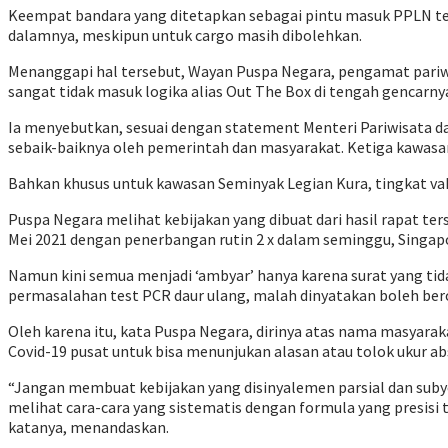
Keempat bandara yang ditetapkan sebagai pintu masuk PPLN te
dalamnya, meskipun untuk cargo masih dibolehkan.
Menanggapi hal tersebut, Wayan Puspa Negara, pengamat pariwis
sangat tidak masuk logika alias Out The Box di tengah gencarny
Ia menyebutkan, sesuai dengan statement Menteri Pariwisata da
sebaik-baiknya oleh pemerintah dan masyarakat. Ketiga kawasan b
Bahkan khusus untuk kawasan Seminyak Legian Kura, tingkat vaksi
Puspa Negara melihat kebijakan yang dibuat dari hasil rapat t
Mei 2021 dengan penerbangan rutin 2 x dalam seminggu, Singapo
Namun kini semua menjadi ‘ambyar’ hanya karena surat yang ti
permasalahan test PCR daur ulang, malah dinyatakan boleh berop
Oleh karena itu, kata Puspa Negara, dirinya atas nama masyara
Covid-19 pusat untuk bisa menunjukan alasan atau tolok ukur ab
“Jangan membuat kebijakan yang disinyalemen parsial dan suby
melihat cara-cara yang sistematis dengan formula yang presis
katanya, menandaskan.