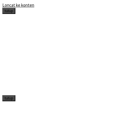
Loncat ke konten
tutup
tutup