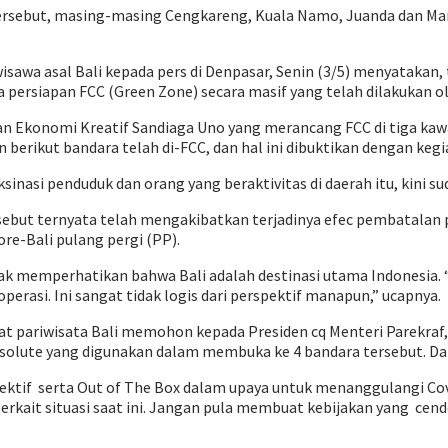
rsebut, masing-masing Cengkareng, Kuala Namo, Juanda dan Man
awa asal Bali kepada pers di Denpasar, Senin (3/5) menyatakan, 
a persiapan FCC (Green Zone) secara masif yang telah dilakukan o
n Ekonomi Kreatif Sandiaga Uno yang merancang FCC di tiga kawa
erikut bandara telah di-FCC, dan hal ini dibuktikan dengan kegia
nasi penduduk dan orang yang beraktivitas di daerah itu, kini su
ersebut ternyata telah mengakibatkan terjadinya efec pembatalan
re-Bali pulang pergi (PP).
dak memperhatikan bahwa Bali adalah destinasi utama Indonesia
erasi. Ini sangat tidak logis dari perspektif manapun,” ucapnya.
kat pariwisata Bali memohon kepada Presiden cq Menteri Parekra
solute yang digunakan dalam membuka ke 4 bandara tersebut. Dan 
ektif serta Out of The Box dalam upaya untuk menanggulangi Co
i terkait situasi saat ini. Jangan pula membuat kebijakan yang