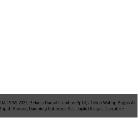
A-PPAS 2027, Belanja Daerah Tembus Rp14,2 Triliun
Wabup Bagus Alit
Bupati Badung Dampingi Gubernur Bali, Jajaki Obligasi Daerah ke