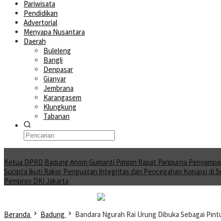
Pariwisata
Pendidikan
Advertorial
Menyapa Nusantara
Daerah
Buleleng
Bangli
Denpasar
Gianyar
Jembrana
Karangasem
Klungkung
Tabanan
Moving News
Ketua DPRD Badung Anom Gumanti Pimpin Rapat Paripurna Penyampa
Sucipta Ikuti Rakor Penguatan Integritas dan Pencegahan Korupsi di 
Pemprov DKI Jakarta
Beranda
Badung
Bandara Ngurah Rai Urung Dibuka Sebagai Pint