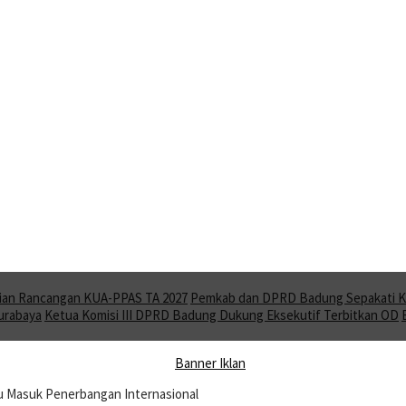
ian Rancangan KUA-PPAS TA 2027
Pemkab dan DPRD Badung Sepakati KU
Surabaya
Ketua Komisi III DPRD Badung Dukung Eksekutif Terbitkan OD
u Masuk Penerbangan Internasional