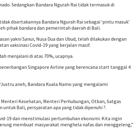
ado. Sedangkan Bandara Ngurah Rai tidak termasuk di
tidak disertakannya Bandara Ngurah Rai sebagai ‘pintu masuk’
leh pihak bandara dan pemerintah daerah di Bali.
san yakni Sanur, Nusa Dua dan Ubud, telah dilakukan dengan
tan vaksinasi Covid-19 yang berjalan masif.
dah menjalani di atas 70%, ucapnya.
 penerbangan Singapore Airline yang berencana start tanggal 4
. “Justru aneh, Bandara Kuala Namo yang mengalami
f, Menteri Kesehatan, Menteri Perhubungan, Otban, Satgas
untuk Bali, persyaratan apa yang tidak dipenuhi ?.
vid-19 dan menstimulasi pertumbuhan ekonomi. Kita ingin
 cenderung membuat masyarakat menghela nafas dan menggeleng,”