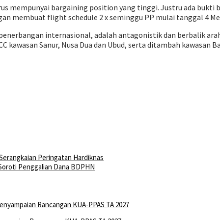
arus mempunyai bargaining position yang tinggi. Justru ada bukti
ngan membuat flight schedule 2 x seminggu PP mulai tanggal 4 Mei
’ penerbangan internasional, adalah antagonistik dan berbalik a
CC kawasan Sanur, Nusa Dua dan Ubud, serta ditambah kawasan Ba
erangkaian Peringatan Hardiknas
Soroti Penggalian Dana BDPHN