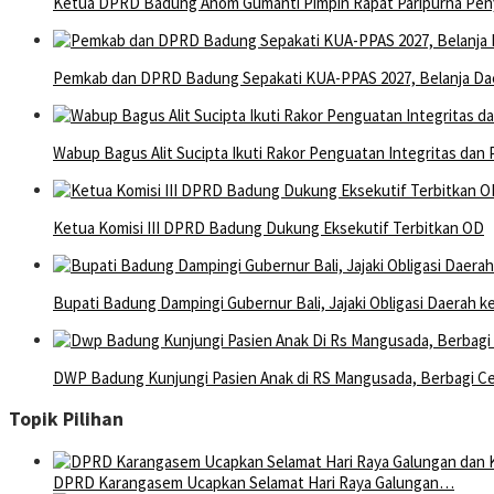
Ketua DPRD Badung Anom Gumanti Pimpin Rapat Paripurna Pe
Pemkab dan DPRD Badung Sepakati KUA-PPAS 2027, Belanja Dae
Wabup Bagus Alit Sucipta Ikuti Rakor Penguatan Integritas dan
Ketua Komisi III DPRD Badung Dukung Eksekutif Terbitkan OD
Bupati Badung Dampingi Gubernur Bali, Jajaki Obligasi Daerah 
DWP Badung Kunjungi Pasien Anak di RS Mangusada, Berbagi Ceri
Topik Pilihan
DPRD Karangasem Ucapkan Selamat Hari Raya Galungan…