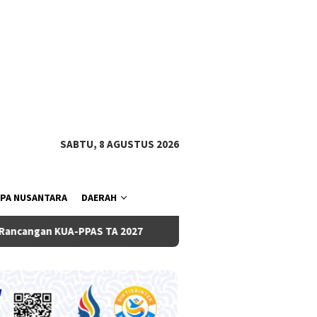
tutup
SABTU, 8 AGUSTUS 2026
PA NUSANTARA
DAERAH
S TA 2027
Pemkab dan DPRD Badung Sepakati KUA-PPAS 20