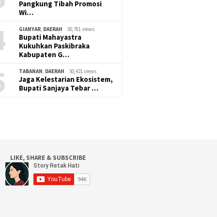
Pangkung Tibah Promosi
Wi…
4
GIANYAR
,
DAERAH
50,781 views
Bupati Mahayastra
Kukuhkan Paskibraka
Kabupaten G…
5
TABANAN
,
DAERAH
50,421 views
Jaga Kelestarian Ekosistem,
Bupati Sanjaya Tebar …
LIKE, SHARE & SUBSCRIBE