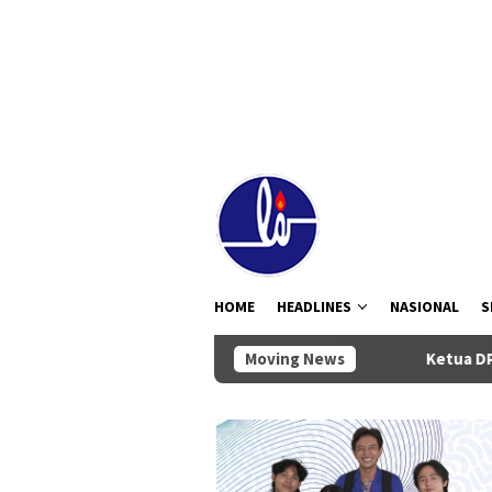
Loncat
tutup
ke
konten
HOME
HEADLINES
NASIONAL
S
Moving News
Ketua DPRD Badung Anom Gu