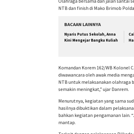
Olahraga bersama dan jalan santai s
NTB dan finish di Mako Brimob Pold
BACAAN LAINNYA
Nyaris Putus Sekolah, Anna
Ca
Kini Mengejar Bangku Kuliah
Ha
Komandan Korem 162/WB Kolonel Cz
diwawancara oleh awak media mengat
NTB untuk melaksanakan olahraga be
semakin meningkat,” ujar Danrem.
Menurutnya, kegiatan yang sama sud
hasilnya dibuktikan dalam pelaksana
bahkan kegiatan pengamanan lain. “J
mantap.
Terkait dengan pelaksanaan Pilkada