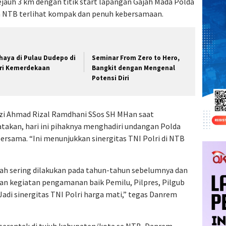
ejauh 3 km dengan titik start lapangan Gajah Mada Polda
a NTB terlihat kompak dan penuh kebersamaan.
haya di Pulau Dudepo di
Seminar From Zero to Hero,
ri Kemerdekaan
Bangkit dengan Mengenal
Potensi Diri
i Ahmad Rizal Ramdhani SSos SH MHan saat
akan, hari ini pihaknya menghadiri undangan Polda
rsama. “Ini menunjukkan sinergitas TNI Polri di NTB
ah sering dilakukan pada tahun-tahun sebelumnya dan
an kegiatan pengamanan baik Pemilu, Pilpres, Pilgub
adi sinergitas TNI Polri harga mati,” tegas Danrem
 serentak di tujuh kabupaten/kota se NTB, Danrem