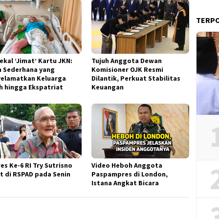
TERP
ekal ‘Jimat’ Kartu JKN:
Tujuh Anggota Dewan
h Sederhana yang
Komisioner OJK Resmi
elamatkan Keluarga
Dilantik, Perkuat Stabilitas
h hingga Ekspatriat
Keuangan
es Ke-6 RI Try Sutrisno
Video Heboh Anggota
t di RSPAD pada Senin
Paspampres di London,
Istana Angkat Bicara