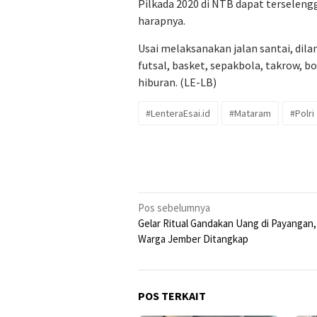
Pilkada 2020 di NTB dapat terseleng
harapnya.
Usai melaksanakan jalan santai, dil
futsal, basket, sepakbola, takrow, b
hiburan. (LE-LB)
#LenteraEsai.id
#Mataram
#Polri
Navigasi
Pos sebelumnya
Gelar Ritual Gandakan Uang di Payangan
pos
Warga Jember Ditangkap
POS TERKAIT