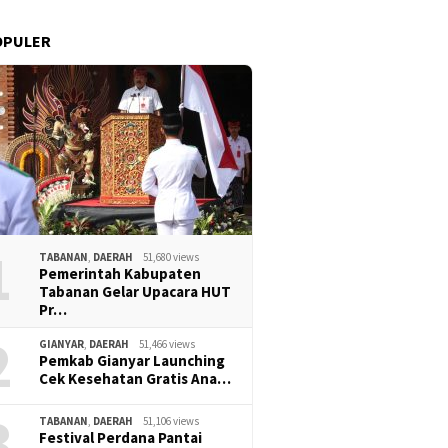
OPULER
1
TABANAN
,
DAERAH
51,680 views
Pemerintah Kabupaten
Tabanan Gelar Upacara HUT
Pr…
2
GIANYAR
,
DAERAH
51,466 views
Pemkab Gianyar Launching
Cek Kesehatan Gratis Ana…
3
TABANAN
,
DAERAH
51,106 views
Festival Perdana Pantai