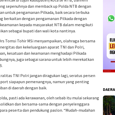
ng sepenuhnya dan memback up Polda NTB dengan
an untuk pengamanan Pilkada, baik secara terbuka
ng berkaitan dengan pengamanan Pilkada dengan
 keamanan kepada masyarakat NTB dalam mengikuti
ikan sebagai bupati dan wali kota nantinya.
Drs Tomsi Tohir MSi menyampaikan, olahraga bersama
sinergitas dan kekeluargaan aparat TNI dan Polri,
tuan, kesatuan dan keamanan menghadapi Pilkada
ambungnya, juga sebagai sarana untuk lebih merekatkan
B.
ralitas TNI Polri jangan diragukan lagi, seratus persen
pport siapapun pemenangnya, namun yang penting
ban di daerah dengan baik.
DAER
lda, pasti ada kerawanan, oleh sebab itu mulai sekarang
 solidkan dan bersama-sama dengan penyelenggara
para peserta dan pendukung paslon. “Mudah-mudahan