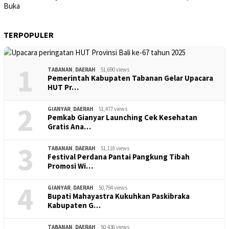
TERPOPULER
1
TABANAN
,
DAERAH
51,690 views
Pemerintah Kabupaten Tabanan Gelar Upacara
HUT Pr…
2
GIANYAR
,
DAERAH
51,477 views
Pemkab Gianyar Launching Cek Kesehatan
Gratis Ana…
3
TABANAN
,
DAERAH
51,118 views
Festival Perdana Pantai Pangkung Tibah
Promosi Wi…
4
GIANYAR
,
DAERAH
50,794 views
Bupati Mahayastra Kukuhkan Paskibraka
Kabupaten G…
TABANAN
,
DAERAH
50,436 views