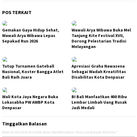
POS TERKAIT
Gemakan Gaya Hidup Sehat,
Wawali Arya Wibawa Buka Mel
Wawali Arya Wibawa Lepas
Tanjung Kite Festival XVII,
Sepakad Run 2026
Dorong Pelestarian Tradisi
Melayangan
Tutup Turnamen Gateball
Apresiasi Graha Nawasena
Nasional, Koster Bangga Atlet
Sebagai Wadah Kreatifitas
Bali Raih Juara
Disabilitas Kota Denpasar
Wali Kota Jaya Negara Buka
BI Bali Manfaatkan 400 Ribu
Lokasabha PW AWBP Kota
Lembar Limbah Uang Rusak
Denpasar
Jadi Medali
Tinggalkan Balasan
Alamat email Anda tidak akan dipublikasikan.
Ruas yang wajib ditandai
*