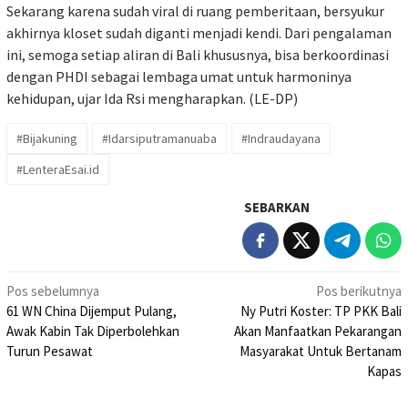
Sekarang karena sudah viral di ruang pemberitaan, bersyukur
akhirnya kloset sudah diganti menjadi kendi. Dari pengalaman
ini, semoga setiap aliran di Bali khususnya, bisa berkoordinasi
dengan PHDI sebagai lembaga umat untuk harmoninya
kehidupan, ujar Ida Rsi mengharapkan. (LE-DP)
#Bijakuning
#Idarsiputramanuaba
#Indraudayana
#LenteraEsai.id
SEBARKAN
Navigasi
Pos sebelumnya
Pos berikutnya
61 WN China Dijemput Pulang,
Ny Putri Koster: TP PKK Bali
pos
Awak Kabin Tak Diperbolehkan
Akan Manfaatkan Pekarangan
Turun Pesawat
Masyarakat Untuk Bertanam
Kapas