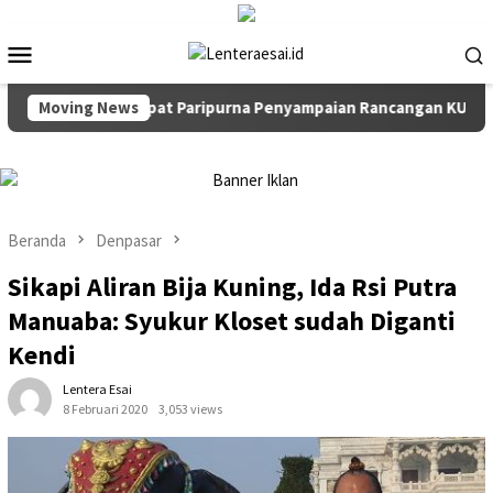
Loncat
ke
Menu
konten
Mobile
ti Pimpin Rapat Paripurna Penyampaian Rancangan KUA-PPAS T
Moving News
Beranda
Denpasar
Sikapi Aliran Bija Kuning, Ida Rsi Putra
Manuaba: Syukur Kloset sudah Diganti
Kendi
Lentera Esai
8 Februari 2020
3,053 views