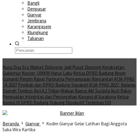
Bangli
Denpasar
Gianyar
Jembrana
Karangasem
Klungkung
Tabanan
Moving News
Nusa Dua Eco Market Didorong Jadi Pusat Ekonomi Kerakyatan,
Gubernur Koster: UMKM Harus Laku
Ketua DPRD Badung Anom
Gumanti Pimpin Rapat Paripurna Penyampaian Rancangan KUA-PPAS
TA 2027
Pemkab dan DPRD Badung Sepakati KUA-PPAS 2027, Belanja
Daerah Tembus Rp14,2 Triliun
Wabup Bagus Alit Sucipta Ikuti Rakor
Penguatan Integritas dan Pencegahan Korupsi di Surabaya
Ketua
Komisi III DPRD Badung Dukung Eksekutif Terbitkan OD
Beranda
Gianyar
Kodim Gianyar Gelar Latihan Bagi Anggota
Saka Wira Kartika