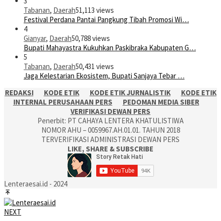
3
Tabanan
,
Daerah
51,113 views
Festival Perdana Pantai Pangkung Tibah Promosi Wi…
4
Gianyar
,
Daerah
50,788 views
Bupati Mahayastra Kukuhkan Paskibraka Kabupaten G…
5
Tabanan
,
Daerah
50,431 views
Jaga Kelestarian Ekosistem, Bupati Sanjaya Tebar …
REDAKSI
KODE ETIK
KODE ETIK JURNALISTIK
KODE ETIK
INTERNAL PERUSAHAAN PERS
PEDOMAN MEDIA SIBER
VERIFIKASI DEWAN PERS
Penerbit: PT CAHAYA LENTERA KHATULISTIWA
NOMOR AHU – 0059967.AH.01.01. TAHUN 2018
TERVERIFIKASI ADMINISTRASI DEWAN PERS
LIKE, SHARE & SUBSCRIBE
Lenteraesai.id - 2024
NEXT