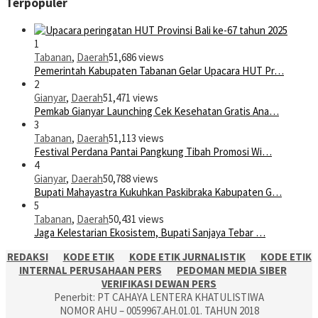
Terpopuler
1
Tabanan
,
Daerah
51,686 views
Pemerintah Kabupaten Tabanan Gelar Upacara HUT Pr…
2
Gianyar
,
Daerah
51,471 views
Pemkab Gianyar Launching Cek Kesehatan Gratis Ana…
3
Tabanan
,
Daerah
51,113 views
Festival Perdana Pantai Pangkung Tibah Promosi Wi…
4
Gianyar
,
Daerah
50,788 views
Bupati Mahayastra Kukuhkan Paskibraka Kabupaten G…
5
Tabanan
,
Daerah
50,431 views
Jaga Kelestarian Ekosistem, Bupati Sanjaya Tebar …
REDAKSI
KODE ETIK
KODE ETIK JURNALISTIK
KODE ETIK
INTERNAL PERUSAHAAN PERS
PEDOMAN MEDIA SIBER
VERIFIKASI DEWAN PERS
Penerbit: PT CAHAYA LENTERA KHATULISTIWA
NOMOR AHU – 0059967.AH.01.01. TAHUN 2018