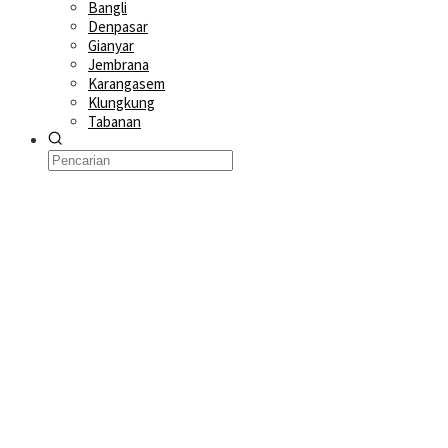
Bangli
Denpasar
Gianyar
Jembrana
Karangasem
Klungkung
Tabanan