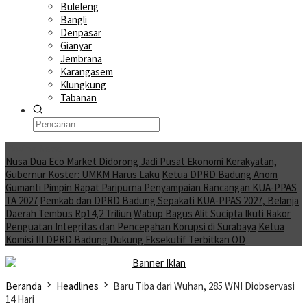
Buleleng
Bangli
Denpasar
Gianyar
Jembrana
Karangasem
Klungkung
Tabanan
Moving News
Nusa Dua Eco Market Didorong Jadi Pusat Ekonomi Kerakyatan,
Gubernur Koster: UMKM Harus Laku
Ketua DPRD Badung Anom
Gumanti Pimpin Rapat Paripurna Penyampaian Rancangan KUA-PPAS
TA 2027
Pemkab dan DPRD Badung Sepakati KUA-PPAS 2027, Belanja
Daerah Tembus Rp14,2 Triliun
Wabup Bagus Alit Sucipta Ikuti Rakor
Penguatan Integritas dan Pencegahan Korupsi di Surabaya
Ketua
Komisi III DPRD Badung Dukung Eksekutif Terbitkan OD
Beranda
Headlines
Baru Tiba dari Wuhan, 285 WNI Diobservasi
14 Hari