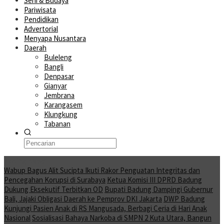
Seni & Budaya
Pariwisata
Pendidikan
Advertorial
Menyapa Nusantara
Daerah
Buleleng
Bangli
Denpasar
Gianyar
Jembrana
Karangasem
Klungkung
Tabanan
Moving News
Wabup Bagus Alit Sucipta Ikuti Rakor Penguatan Integritas dan
Pencegahan Korupsi di Surabaya
Ketua Komisi III DPRD Badung
Dukung Eksekutif Terbitkan OD
Bupati Badung Dampingi Gubernur
Bali, Jajaki Obligasi Daerah ke Pemprov DKI Jakarta
DWP Badung
Kunjungi Pasien Anak di RS Mangusada, Berbagi Ceria di Hari Anak
Nasional
Sosialisasi Bahaya Narkoba di SMPN 2 Kuta Utara, Bangun