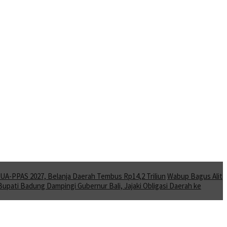
A-PPAS 2027, Belanja Daerah Tembus Rp14,2 Triliun
Wabup Bagus Alit
Bupati Badung Dampingi Gubernur Bali, Jajaki Obligasi Daerah ke