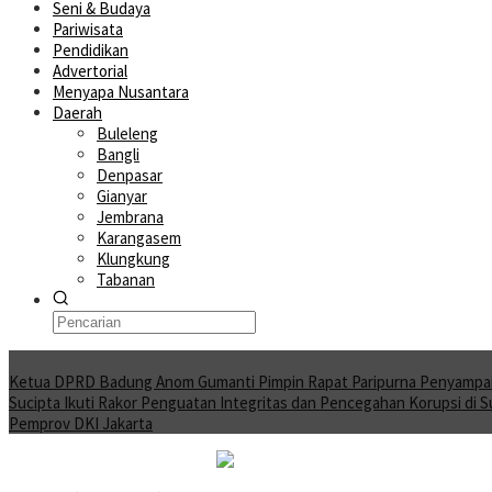
Seni & Budaya
Pariwisata
Pendidikan
Advertorial
Menyapa Nusantara
Daerah
Buleleng
Bangli
Denpasar
Gianyar
Jembrana
Karangasem
Klungkung
Tabanan
Moving News
Ketua DPRD Badung Anom Gumanti Pimpin Rapat Paripurna Penyampa
Sucipta Ikuti Rakor Penguatan Integritas dan Pencegahan Korupsi di 
Pemprov DKI Jakarta