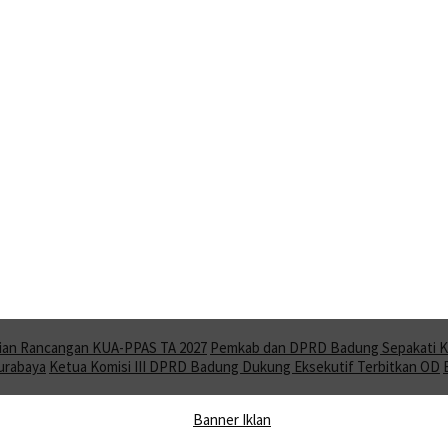
ian Rancangan KUA-PPAS TA 2027
Pemkab dan DPRD Badung Sepakati KU
Surabaya
Ketua Komisi III DPRD Badung Dukung Eksekutif Terbitkan OD