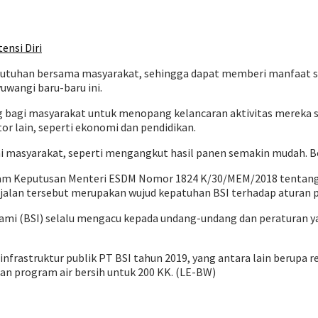
ensi Diri
tuhan bersama masyarakat, sehingga dapat memberi manfaat sec
uwangi baru-baru ini.
ng bagi masyarakat untuk menopang kelancaran aktivitas mereka s
r lain, seperti ekonomi dan pendidikan.
 masyarakat, seperti mengangkut hasil panen semakin mudah. Begi
di dalam Keputusan Menteri ESDM Nomor 1824 K/30/MEM/2018 te
alan tersebut merupakan wujud kepatuhan BSI terhadap aturan 
 kami (BSI) selalu mengacu kepada undang-undang dan peraturan y
astruktur publik PT BSI tahun 2019, yang antara lain berupa reha
an program air bersih untuk 200 KK. (LE-BW)