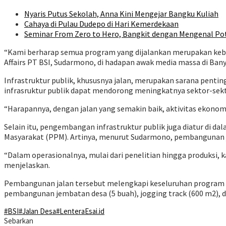
Nyaris Putus Sekolah, Anna Kini Mengejar Bangku Kuliah
Cahaya di Pulau Dudepo di Hari Kemerdekaan
Seminar From Zero to Hero, Bangkit dengan Mengenal Pot
“Kami berharap semua program yang dijalankan merupakan kebu
Affairs PT BSI, Sudarmono, di hadapan awak media massa di Bany
Infrastruktur publik, khususnya jalan, merupakan sarana penti
infrasruktur publik dapat mendorong meningkatnya sektor-sekto
“Harapannya, dengan jalan yang semakin baik, aktivitas ekonomi
Selain itu, pengembangan infrastruktur publik juga diatur 
Masyarakat (PPM). Artinya, menurut Sudarmono, pembangunan j
“Dalam operasionalnya, mulai dari penelitian hingga produksi,
menjelaskan.
Pembangunan jalan tersebut melengkapi keseluruhan program infr
pembangunan jembatan desa (5 buah), jogging track (600 m2), d
#BSI
#Jalan Desa
#LenteraEsai.id
Sebarkan