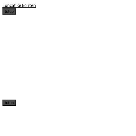
Loncat ke konten
tutup
tutup