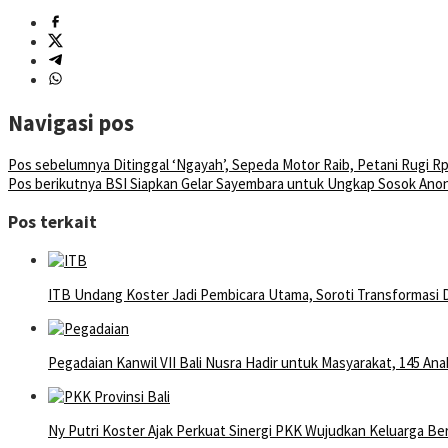
Navigasi pos
Pos sebelumnya
Ditinggal ‘Ngayah’, Sepeda Motor Raib, Petani Rugi Rp
Pos berikutnya
BSI Siapkan Gelar Sayembara untuk Ungkap Sosok Ano
Pos terkait
ITB Undang Koster Jadi Pembicara Utama, Soroti Transformasi Di
Pegadaian Kanwil VII Bali Nusra Hadir untuk Masyarakat, 145 An
Ny Putri Koster Ajak Perkuat Sinergi PKK Wujudkan Keluarga Be