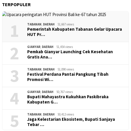
TERPOPULER
1
TABANAN
,
DAERAH
51,667 views
Pemerintah Kabupaten Tabanan Gelar Upacara
HUT Pr…
2
GIANYAR
,
DAERAH
51,454 views
Pemkab Gianyar Launching Cek Kesehatan
Gratis Ana…
3
TABANAN
,
DAERAH
51,090 views
Festival Perdana Pantai Pangkung Tibah
Promosi Wi…
4
GIANYAR
,
DAERAH
50,767 views
Bupati Mahayastra Kukuhkan Paskibraka
Kabupaten G…
5
TABANAN
,
DAERAH
50,412 views
Jaga Kelestarian Ekosistem, Bupati Sanjaya
Tebar …