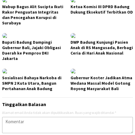
Wabup Bagus Alit Sucipta Ikuti
Ketua Komisi III DPRD Badung
Rakor Penguatan Integritas
Dukung Eksekutif Terbitkan OD
dan Pencegahan Korupsi di
Surabaya
Bupati Badung Dampingi
DWP Badung Kunjungi Pasien
Gubernur Bali, Jajaki Obligasi
Anak di RS Mangusada, Berbagi
Daerah ke Pemprov DKI
Ceria di Hari Anak Nasional
Jakarta
Sosialisasi Bahaya Narkoba di
Gubernur Koster Jadikan Atma
SMPN 2 Kuta Utara, Bangun
Wedana Massal Model Gotong
Pertahanan Anak Badung
Royong Masyarakat Bali
Tinggalkan Balasan
Alamat email Anda tidak akan dipublikasikan.
Ruas yang wajib ditandai
*