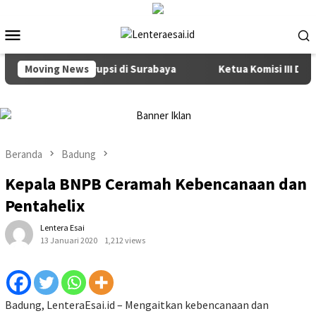
Loncat
ke
Menu
konten
Mobile
encegahan Korupsi di Surabaya
Moving News
Ketua Komisi III DPRD Ba
Beranda
Badung
Kepala BNPB Ceramah Kebencanaan dan
Pentahelix
Lentera Esai
13 Januari 2020
1,212 views
Badung, LenteraEsai.id – Mengaitkan kebencanaan dan