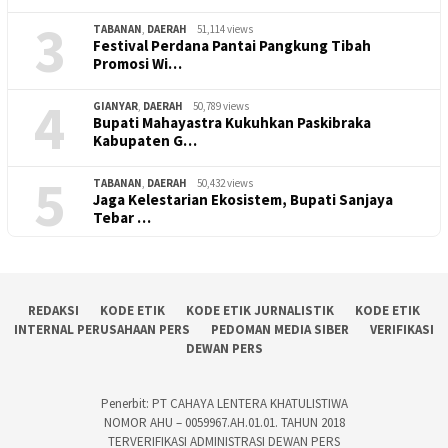
3
TABANAN
,
DAERAH
51,114 views
Festival Perdana Pantai Pangkung Tibah
Promosi Wi…
4
GIANYAR
,
DAERAH
50,789 views
Bupati Mahayastra Kukuhkan Paskibraka
Kabupaten G…
5
TABANAN
,
DAERAH
50,432 views
Jaga Kelestarian Ekosistem, Bupati Sanjaya
Tebar …
REDAKSI
KODE ETIK
KODE ETIK JURNALISTIK
KODE ETIK
INTERNAL PERUSAHAAN PERS
PEDOMAN MEDIA SIBER
VERIFIKASI
DEWAN PERS
Penerbit: PT CAHAYA LENTERA KHATULISTIWA
NOMOR AHU – 0059967.AH.01.01. TAHUN 2018
TERVERIFIKASI ADMINISTRASI DEWAN PERS