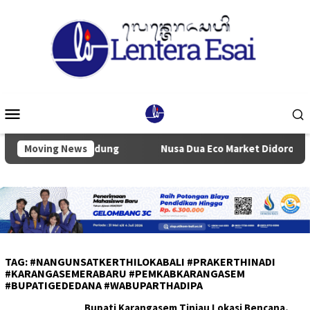
Loncat
ke
konten
Menu
Mobile
abupaten Badung
Moving News
Nusa Dua Eco Market Didorong Jadi Pus
TAG:
#NANGUNSATKERTHILOKABALI #PRAKERTHINADI
#KARANGASEMERABARU #PEMKABKARANGASEM
#BUPATIGEDEDANA #WABUPARTHADIPA
Bupati Karangasem Tinjau Lokasi Bencana,