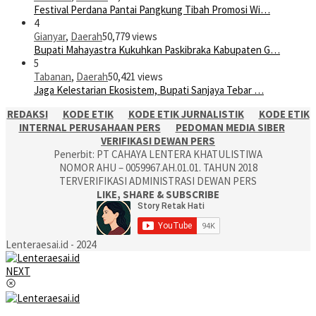
Festival Perdana Pantai Pangkung Tibah Promosi Wi…
4
Gianyar
,
Daerah
50,779 views
Bupati Mahayastra Kukuhkan Paskibraka Kabupaten G…
5
Tabanan
,
Daerah
50,421 views
Jaga Kelestarian Ekosistem, Bupati Sanjaya Tebar …
REDAKSI
KODE ETIK
KODE ETIK JURNALISTIK
KODE ETIK
INTERNAL PERUSAHAAN PERS
PEDOMAN MEDIA SIBER
VERIFIKASI DEWAN PERS
Penerbit: PT CAHAYA LENTERA KHATULISTIWA
NOMOR AHU – 0059967.AH.01.01. TAHUN 2018
TERVERIFIKASI ADMINISTRASI DEWAN PERS
LIKE, SHARE & SUBSCRIBE
Lenteraesai.id - 2024
NEXT