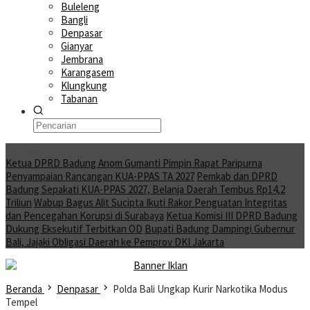
Buleleng
Bangli
Denpasar
Gianyar
Jembrana
Karangasem
Klungkung
Tabanan
Moving News
Ketua DPRD Badung Anom Gumanti Pimpin Rapat Paripurna
Penyampaian Rancangan KUA-PPAS TA 2027
Pemkab dan DPRD
Badung Sepakati KUA-PPAS 2027, Belanja Daerah Tembus Rp14,2
Triliun
Wabup Bagus Alit Sucipta Ikuti Rakor Penguatan Integritas
dan Pencegahan Korupsi di Surabaya
Ketua Komisi III DPRD Badung
Dukung Eksekutif Terbitkan OD
Bupati Badung Dampingi Gubernur
Bali, Jajaki Obligasi Daerah ke Pemprov DKI Jakarta
Beranda
Denpasar
Polda Bali Ungkap Kurir Narkotika Modus
Tempel