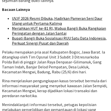
sejumlah barang bukti lainnya.
Bacaan Lainnya
UVJF 2026 Resmi Dibuka, Hadirkan Pameran Seni Daur
Ulang untuk Pertama Kalinya
Meriahkan HUT ke-81 RI, Wabup Bangli Buka Rangkaian
Peringatan dengan Jalan Santai
Bupati Bangli Buka Sosialisasi RUU Satu Data Indonesia,
Perkuat Sinergi Pusat dan Daerah
Pelaku merupakan pria asal Kabupaten Bogor, Jawa Barat. Ia
ditangkap oleh Tim Opsnal Unit 3 Subdit 3 Ditresnarkoba
Polda Bali di pinggir Jalan Raya Denpasar-Gilimanuk, Gang
Taman Indah, Banjar Delod Pempatan, Desa Lukluk,
Kecamatan Mengwi, Badung, Rabu (25/6) dini hari.
Rina menjelaskan pengungkapan kasus tersebut bermula dari
informasi masyarakat yang menyebut kawasan Jalan Sempidi,
Kecamatan Mengwi, kerap dijadikan lokasi transaksi dan
peredaran narkotika.
Menindaklanjuti informasi tersebut, petugas kepolisian
melakukan penyelidikan dan pemantauan di lokasi yang