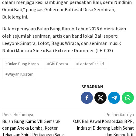
dalam menjaga kesinambungan peradaban Bali, demi Nindihin
Gumi Bali,” pungkas Gubernur Bali asal Desa Sembiran,
Buleleng ini.
Dalam perayaan Bulan Bung Karno Tahun 2026 dimeriahkan
oleh sejumlah seniman, artis dan band lokal Bali seperti
Leeyonk Sinatra, Lolot, Bagus Wirata, dan seniman musik
Naluri Manca x Sine x Bali Extreme Drummer. (LE-003)
#Bulan Bung Karno
#Giri Prasta
#LenteraEsai.id
#Wayan Koster
SEBARKAN
Navigasi
Pos sebelumnya
Pos berikutnya
Bulan Bung Karno VIII Semarak
OJK Bali Kawal Konsolidasi BPR,
pos
dengan Aneka Lomba, Koster
Industri Didorong Lebih Sehat
Tekankan Spirit Perjuangan Sang
dan Kompetitif