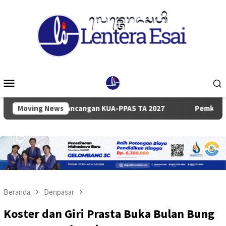
Loncat
ke
konten
Menu
Mobile
ian Rancangan KUA-PPAS TA 2027
Moving News
Pemkab dan DPRD Badun
Beranda
Denpasar
Koster dan Giri Prasta Buka Bulan Bung