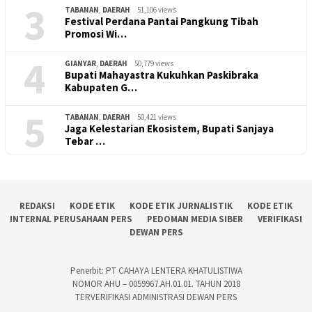
3
TABANAN
,
DAERAH
51,106 views
Festival Perdana Pantai Pangkung Tibah
Promosi Wi…
4
GIANYAR
,
DAERAH
50,779 views
Bupati Mahayastra Kukuhkan Paskibraka
Kabupaten G…
5
TABANAN
,
DAERAH
50,421 views
Jaga Kelestarian Ekosistem, Bupati Sanjaya
Tebar …
REDAKSI
KODE ETIK
KODE ETIK JURNALISTIK
KODE ETIK
INTERNAL PERUSAHAAN PERS
PEDOMAN MEDIA SIBER
VERIFIKASI
DEWAN PERS
Penerbit: PT CAHAYA LENTERA KHATULISTIWA
NOMOR AHU – 0059967.AH.01.01. TAHUN 2018
TERVERIFIKASI ADMINISTRASI DEWAN PERS