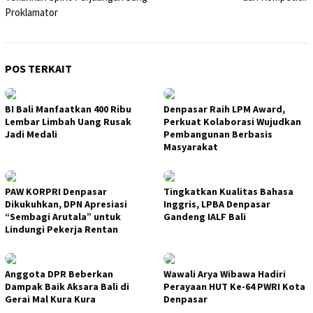
Proklamator
POS TERKAIT
BI Bali Manfaatkan 400 Ribu
Denpasar Raih LPM Award,
Lembar Limbah Uang Rusak
Perkuat Kolaborasi Wujudkan
Jadi Medali
Pembangunan Berbasis
Masyarakat
PAW KORPRI Denpasar
Tingkatkan Kualitas Bahasa
Dikukuhkan, DPN Apresiasi
Inggris, LPBA Denpasar
“Sembagi Arutala” untuk
Gandeng IALF Bali
Lindungi Pekerja Rentan
Anggota DPR Beberkan
Wawali Arya Wibawa Hadiri
Dampak Baik Aksara Bali di
Perayaan HUT Ke-64 PWRI Kota
Gerai Mal Kura Kura
Denpasar