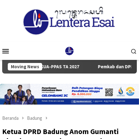
Loncat
ke
konten
Menu
Mobile
cangan KUA-PPAS TA 2027
Moving News
Pemkab dan DPRD Badung Sepak
Beranda
Badung
Ketua DPRD Badung Anom Gumanti