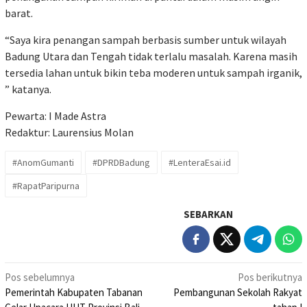
barat.
“Saya kira penangan sampah berbasis sumber untuk wilayah
Badung Utara dan Tengah tidak terlalu masalah. Karena masih
tersedia lahan untuk bikin teba moderen untuk sampah irganik,
” katanya.
Pewarta: I Made Astra
Redaktur: Laurensius Molan
#AnomGumanti
#DPRDBadung
#LenteraEsai.id
#RapatParipurna
SEBARKAN
Navigasi
Pos sebelumnya
Pos berikutnya
Pemerintah Kabupaten Tabanan
Pembangunan Sekolah Rakyat
pos