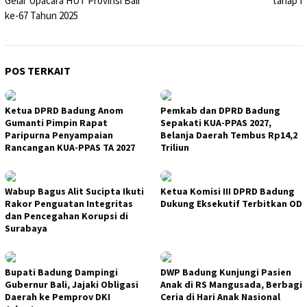
Gelar Upacara HUT Provinsi Bali
tahap I
ke-67 Tahun 2025
POS TERKAIT
Ketua DPRD Badung Anom
Pemkab dan DPRD Badung
Gumanti Pimpin Rapat
Sepakati KUA-PPAS 2027,
Paripurna Penyampaian
Belanja Daerah Tembus Rp14,2
Rancangan KUA-PPAS TA 2027
Triliun
Wabup Bagus Alit Sucipta Ikuti
Ketua Komisi III DPRD Badung
Rakor Penguatan Integritas
Dukung Eksekutif Terbitkan OD
dan Pencegahan Korupsi di
Surabaya
Bupati Badung Dampingi
DWP Badung Kunjungi Pasien
Gubernur Bali, Jajaki Obligasi
Anak di RS Mangusada, Berbagi
Daerah ke Pemprov DKI
Ceria di Hari Anak Nasional