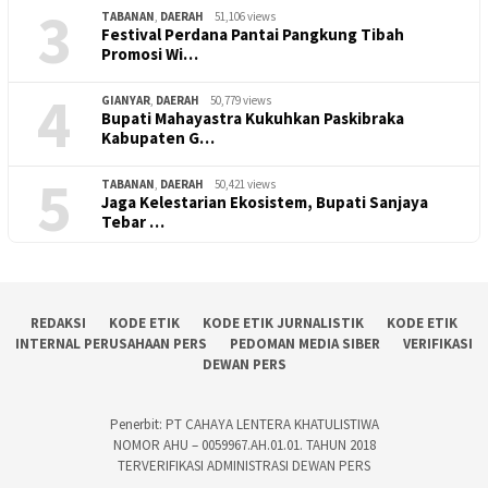
3
TABANAN
,
DAERAH
51,106 views
Festival Perdana Pantai Pangkung Tibah
Promosi Wi…
4
GIANYAR
,
DAERAH
50,779 views
Bupati Mahayastra Kukuhkan Paskibraka
Kabupaten G…
5
TABANAN
,
DAERAH
50,421 views
Jaga Kelestarian Ekosistem, Bupati Sanjaya
Tebar …
REDAKSI
KODE ETIK
KODE ETIK JURNALISTIK
KODE ETIK
INTERNAL PERUSAHAAN PERS
PEDOMAN MEDIA SIBER
VERIFIKASI
DEWAN PERS
Penerbit: PT CAHAYA LENTERA KHATULISTIWA
NOMOR AHU – 0059967.AH.01.01. TAHUN 2018
TERVERIFIKASI ADMINISTRASI DEWAN PERS