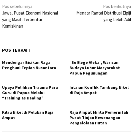
Navigasi
Pos sebelumnya
Pos berikutnya
Jawa, Pusat Ekonomi Nasional
Menata Rantai Distribusi Elpiji
pos
yang Masih Terbentur
yang Lebih Adil
Kemiskinan
POS TERKAIT
Mendengar Bisikan Raga
“Su Elege Aleka”, Warisan
Penghuni Tepian Nusantara
Budaya Luhur Masyarakat
Papua Pegunungan
Upaya Pulihkan Trauma Para
Intaian Konflik Tambang Nikel
Guru di Papua Melalui
di Raja Ampat
“Training as Healing”
Kilau Nikel di Pelukan Raja
Raja Ampat Minta Pemerintah
Ampat
Pusat Tinjau Kewenangan
Pengelolaan Hutan