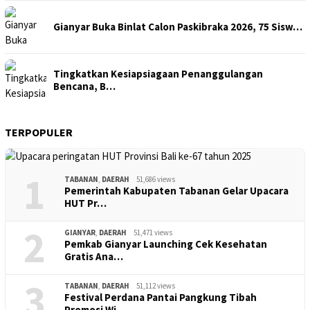
Gianyar Buka Binlat Calon Paskibraka 2026, 75 Sisw…
Tingkatkan Kesiapsiagaan Penanggulangan
Bencana, B…
TERPOPULER
1
TABANAN
,
DAERAH
51,686 views
Pemerintah Kabupaten Tabanan Gelar Upacara
HUT Pr…
2
GIANYAR
,
DAERAH
51,471 views
Pemkab Gianyar Launching Cek Kesehatan
Gratis Ana…
3
TABANAN
,
DAERAH
51,112 views
Festival Perdana Pantai Pangkung Tibah
Promosi Wi…