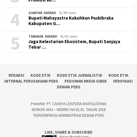
4
GIANYAR
,
DAERAH
50,788 views
Bupati Mahayastra Kukuhkan Paskibraka
Kabupaten G…
5
TABANAN
,
DAERAH
50,431 views
Jaga Kelestarian Ekosistem, Bupati Sanjaya
Tebar …
REDAKSI
KODE ETIK
KODE ETIK JURNALISTIK
KODE ETIK
INTERNAL PERUSAHAAN PERS
PEDOMAN MEDIA SIBER
VERIFIKASI
DEWAN PERS
Penerbit: PT CAHAYA LENTERA KHATULISTIWA
NOMOR AHU – 0059967.AH.01.01. TAHUN 2018
TERVERIFIKASI ADMINISTRASI DEWAN PERS
LIKE, SHARE & SUBSCRIBE