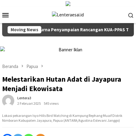
Loncat
ke
Menu
konten
Mobile
Rapat Paripurna Penyampaian Rancangan KUA-PPAS TA 2027
Moving News
Beranda
Papua
Melestarikan Hutan Adat di Jayapura
Menjadi Ekowisata
Lentera3
2 Februari 2025
545 views
Lokasi pekarangan Isyo Hills Bird Watching di Kampung Rephang Muaif Distrik
Nimboran Kabupaten Jayapura, Papua (ANTARA/Agustina Estevani Janggo)