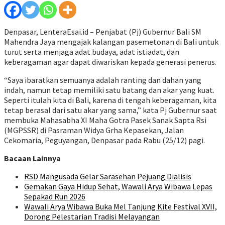
Denpasar, LenteraEsai.id – Penjabat (Pj) Gubernur Bali SM
Mahendra Jaya mengajak kalangan pasemetonan di Bali untuk
turut serta menjaga adat budaya, adat istiadat, dan
keberagaman agar dapat diwariskan kepada generasi penerus.
“Saya ibaratkan semuanya adalah ranting dan dahan yang
indah, namun tetap memiliki satu batang dan akar yang kuat.
Seperti itulah kita di Bali, karena di tengah keberagaman, kita
tetap berasal dari satu akar yang sama,” kata Pj Gubernur saat
membuka Mahasabha XI Maha Gotra Pasek Sanak Sapta Rsi
(MGPSSR) di Pasraman Widya Grha Kepasekan, Jalan
Cekomaria, Peguyangan, Denpasar pada Rabu (25/12) pagi.
Bacaan Lainnya
RSD Mangusada Gelar Sarasehan Pejuang Dialisis
Gemakan Gaya Hidup Sehat, Wawali Arya Wibawa Lepas
Sepakad Run 2026
Wawali Arya Wibawa Buka Mel Tanjung Kite Festival XVII,
Dorong Pelestarian Tradisi Melayangan