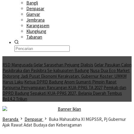
Bangli
Denpasar
Gianyar
Jembrana
Karangasem
Klungkung
Tabanan
Moving News
RSD Mangusada Gelar Sarasehan Pejuang Dialisis
Gelar Pasukan Calon
Paskibraka dan Paskibra Se-kabupaten Badung
Nusa Dua Eco Market
Didorong Jadi Pusat Ekonomi Kerakyatan, Gubernur Koster: UMKM
Harus Laku
Ketua DPRD Badung Anom Gumanti Pimpin Rapat
Paripurna Penyampaian Rancangan KUA-PPAS TA 2027
Pemkab dan
DPRD Badung Sepakati KUA-PPAS 2027, Belanja Daerah Tembus
Rp14,2 Triliun
Beranda
Denpasar
Buka Mahasabha XI MGPSSR, Pj Gubernur
Ajak Rawat Adat Budaya dan Keberagaman