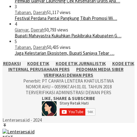
Pemkab Gianyar Launching Cek Kesehatan Gratis Ana…
3
Tabanan
,
Daerah
51,117 views
Festival Perdana Pantai Pangkung Tibah Promosi Wi…
4
Gianyar
,
Daerah
50,793 views
Bupati Mahayastra Kukuhkan Paskibraka Kabupaten G…
5
Tabanan
,
Daerah
50,435 views
Jaga Kelestarian Ekosistem, Bupati Sanjaya Tebar …
REDAKSI
KODE ETIK
KODE ETIK JURNALISTIK
KODE ETIK
INTERNAL PERUSAHAAN PERS
PEDOMAN MEDIA SIBER
VERIFIKASI DEWAN PERS
Penerbit: PT CAHAYA LENTERA KHATULISTIWA
NOMOR AHU – 0059967.AH.01.01. TAHUN 2018
TERVERIFIKASI ADMINISTRASI DEWAN PERS
LIKE, SHARE & SUBSCRIBE
Lenteraesai.id - 2024