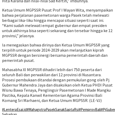
Hita Karana dan nilai-nilai Sad Kertih,” imbuhnya.
Ketua Umum MGPSSR Pusat Prof I Wayan Wita, menyampaikan
bahwa perjalanan pasemetonan warga Pasek telah melewati
berbagai lika-liku hingga mencapai situasi seperti saat ini.
“Kami sudah melewati empat gubernur dan empat presiden
untuk akhirnya bisa seperti sekarang dan tersebar hingga ke 12
provinsi,” jelasnya.
Ia menegaskan bahwa dirinya dan Ketua Umum MGPSSR yang
terpilih untuk periode 2024-2029 akan melanjutkan kiprah
MGPSSR dengan bersinergi bersama pemerintah daerah dan
pemerintah pusat.
Mahasabha XI MGPSSR dihadiri lebih dari 750 peserta dari
seluruh Bali dan perwakilan dari 12 provinsi di Nusantara.
Prosesi pembukaan ditandai dengan pemukulan gong oleh Pj
Gubernur Mahendra Jaya dan disaksikan oleh Ketua PHDI Pusat
Wisnu Bawa Tenaya, Penglingsir Pasemetonan I Made Mangku
Pastika, Kepala Kanwil Kementerian Agama Provinsi Bali
Komang Sri Marhaeni, dan Ketua Umum MGPSSR. (LE-VJ)
#LenteraEsai.id
#MahagotraPasekSanakSaptaRsi
#PemprovBali
#PjGube
Sebarkan