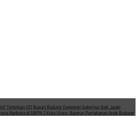
tif Terbitkan OD
Bupati Badung Dampingi Gubernur Bali, Jajaki
Bahaya Narkoba di SMPN 2 Kuta Utara, Bangun Pertahanan Anak Badung