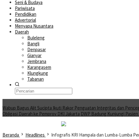
Seni & Budaya
Pariwisata
Pendidikan
Advertorial
Menyapa Nusantara
Daerah
Buleleng
Bangli
Denpasar
Gianyar
Jembrana
Karangasem
Klungkung
Tabanan
Moving News
Wabup Bagus Alit Sucipta Ikuti Rakor Penguatan Integritas dan Pence
Obligasi Daerah ke Pemprov DKI Jakarta
DWP Badung Kunjungi Pasien A
Beranda
Headlines
Infografis KRI Hampala dan Lumba-Lumba P