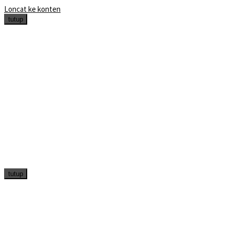
Loncat ke konten
tutup
tutup