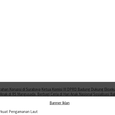
gahan Korupsi di Surabaya
Ketua Komisi III DPRD Badung Dukung Ekseku
nak di RS Mangusada, Berbagi Ceria di Hari Anak Nasional
Sosialisasi 
erkuat Pengamanan Laut