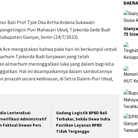
DAER
rnur Bali Prof Tjok Oka Artha Ardana Sukawati
Gianya
angelingsir Puri Mahasari Ubud, Tjokorda Gede Budi
75 Si
Kabupaten Gianyar, Senin (24/7/2023).
ok Ace mengatakan bahwa pada hari ini berkumpul untuk
arhum Tjokorda Budi Suryawan yang telah
an almarhum meninggalkan luka yang dalam bagi kita
nggalkan. Hal ini disampaikannya dalam sambutannya
 jenazah secara kedinasan, di Setra Dalem Puri Ubud,
dia LenteraEsai
Gudang Logistik BPBD Bali
rverifikasi Administratif
Terbakar, Sekda Dewa Indra
n Faktual Dewan Pers
Pastikan Layanan BPBD
Tidak Terganggu