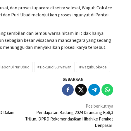
usai, dan prosesi upacara di setra selesai, Wagub Cok Ace
i dan Puri Ubud melanjutkan prosesi nganyut di Pantai
g sembilan dan lembu warna hitam ini tidak hanya
mun sebagian besar wisatawan mancanegara yang sedang
as menunggu dan menyaksikan prosesi karya tersebut.
lebonDiPuriUbud
#TjokBudiSuryawan
#WagubCokAce
SEBARKAN
Pos berikutnya
ID Dalam
Pendapatan Badung 2024 Dirancang Rp8,3
Triliun, DPRD Rekomendasikan Hibah ke Pemkot
Denpasar