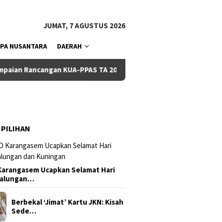
tutup
JUMAT, 7 AGUSTUS 2026
PA NUSANTARA
DAERAH
gan KUA-PPAS TA 2027
Pemkab dan DPRD Badung Sepakati
 PILIHAN
arangasem Ucapkan Selamat Hari
Galungan…
Berbekal ‘Jimat’ Kartu JKN: Kisah
Sede…