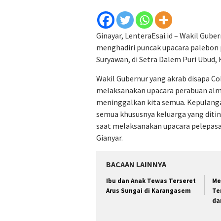
Ginayar, LenteraEsai.id – Wakil Gube
menghadiri puncak upacara palebon p
Suryawan, di Setra Dalem Puri Ubud, 
Wakil Gubernur yang akrab disapa C
melaksanakan upacara perabuan alm
meninggalkan kita semua. Kepulang
semua khususnya keluarga yang diti
saat melaksanakan upacara pelepasan
Gianyar.
BACAAN LAINNYA
Ibu dan Anak Tewas Terseret
Me
Arus Sungai di Karangasem
Te
da