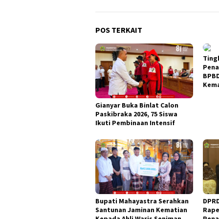
POS TERKAIT
Ting
Pena
BPBD
Kema
Gianyar Buka Binlat Calon
Paskibraka 2026, 75 Siswa
Ikuti Pembinaan Intensif
Bupati Mahayastra Serahkan
DPRD
Santunan Jaminan Kematian
Rape
Kepada Ahli Waris Seniman
Pena