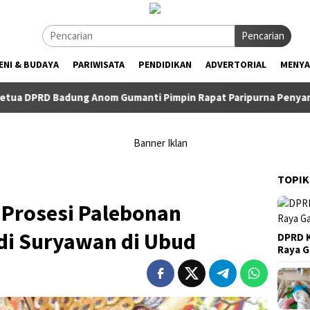
Pencarian
ENI & BUDAYA
PARIWISATA
PENDIDIKAN
ADVERTORIAL
MENYA
ung Anom Gumanti Pimpin Rapat Paripurna Penyampaian Rancan
TOPIK
 Prosesi Palebonan
di Suryawan di Ubud
DPRD K
Raya 