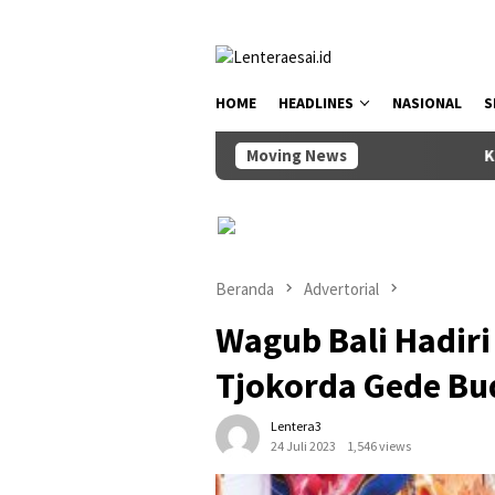
Loncat
tutup
ke
konten
HOME
HEADLINES
NASIONAL
S
Moving News
Ketua DPRD Bad
Beranda
Advertorial
Wagub Bali Hadiri
Tjokorda Gede Bu
Lentera3
24 Juli 2023
1,546 views