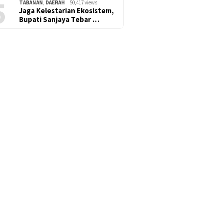
5
TABANAN
,
DAERAH
50,417 views
Jaga Kelestarian Ekosistem,
Bupati Sanjaya Tebar …