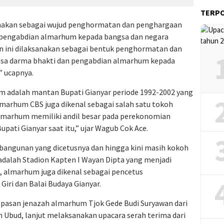
TERP
anakan sebagai wujud penghormatan dan penghargaan
n pengabdian almarhum kepada bangsa dan negara
n ini dilaksanakan sebagai bentuk penghormatan dan
jasa darma bhakti dan pengabdian almarhum kepada
” ucapnya.
m adalah mantan Bupati Gianyar periode 1992-2002 yang
lmarhum CBS juga dikenal sebagai salah satu tokoh
marhum memiliki andil besar pada perekonomian
upati Gianyar saat itu,” ujar Wagub Cok Ace.
angunan yang dicetusnya dan hingga kini masih kokoh
 adalah Stadion Kapten I Wayan Dipta yang menjadi
tu, almarhum juga dikenal sebagai pencetus
ri dan Balai Budaya Gianyar.
epasan jenazah almarhum Tjok Gede Budi Suryawan dari
n Ubud, lanjut melaksanakan upacara serah terima dari