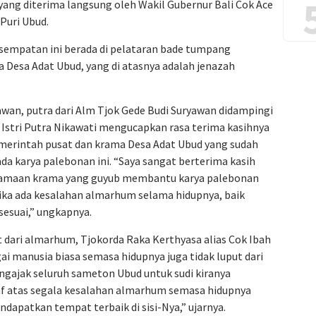
ang diterima langsung oleh Wakil Gubernur Bali Cok Ace
Puri Ubud.
sempatan ini berada di pelataran bade tumpang
 Desa Adat Ubud, yang di atasnya adalah jenazah
wan, putra dari Alm Tjok Gede Budi Suryawan didampingi
 Istri Putra Nikawati mengucapkan rasa terima kasihnya
merintah pusat dan krama Desa Adat Ubud yang sudah
a karya palebonan ini. “Saya sangat berterima kasih
rsamaan krama yang guyub membantu karya palebonan
jika ada kesalahan almarhum selama hidupnya, baik
sesuai,” ungkapnya.
 dari almarhum, Tjokorda Raka Kerthyasa alias Cok Ibah
manusia biasa semasa hidupnya juga tidak luput dari
ngajak seluruh sameton Ubud untuk sudi kiranya
 atas segala kesalahan almarhum semasa hidupnya
apatkan tempat terbaik di sisi-Nya,” ujarnya.