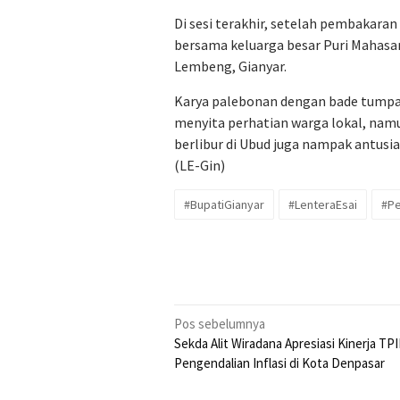
Di sesi terakhir, setelah pembakaran 
bersama keluarga besar Puri Mahasar
Lembeng, Gianyar.
Karya palebonan dengan bade tumpan
menyita perhatian warga lokal, na
berlibur di Ubud juga nampak antusi
(LE-Gin)
#BupatiGianyar
#LenteraEsai
#Pe
Navigasi
Pos sebelumnya
Sekda Alit Wiradana Apresiasi Kinerja TP
pos
Pengendalian Inflasi di Kota Denpasar