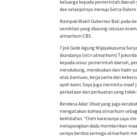
keluarga kepada pemerintah daerah y
dan selanjutnya menuju Setra Dalem 
Nampak Wakil Gubernur Bali pada ke
sembilan yang diusung ratusan krama
almarhum CBS.
Tjok Gede Agung Wijayakusuma Surya
ibundanya (istri almarhum) Tjokorda
kepada unsur pemerintah daerah, pe
mendukung, mendoakan dan hadir pad
atas bantuan, kerja sama dan kebe
ayah kami. Saya juga meminta maaf 
perkataan dan perbuatan yang tidak 
Bendesa Adat Ubud yang juga kerabat
mengatakan bahwa almarhum sebagai 
kekhilafan. “Oleh karenanya saya me
melapangkan dada memberikan maaf
seraya berdoa semoga almarhum mend