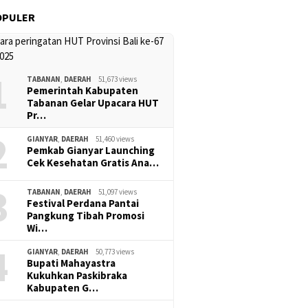
OPULER
1
TABANAN
,
DAERAH
51,673 views
Pemerintah Kabupaten
Tabanan Gelar Upacara HUT
Pr…
2
GIANYAR
,
DAERAH
51,460 views
Pemkab Gianyar Launching
Cek Kesehatan Gratis Ana…
3
TABANAN
,
DAERAH
51,097 views
Festival Perdana Pantai
Pangkung Tibah Promosi
Wi…
4
GIANYAR
,
DAERAH
50,773 views
Bupati Mahayastra
Kukuhkan Paskibraka
Kabupaten G…