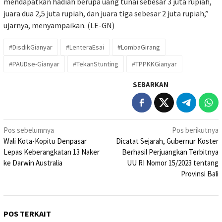
mendapatkan hadiah berupa uang tunai sebesar 3 juta rupiah,
juara dua 2,5 juta rupiah, dan juara tiga sebesar 2 juta rupiah,”
ujarnya, menyampaikan. (LE-GN)
#DisdikGianyar
#LenteraEsai
#LombaGirang
#PAUDse-Gianyar
#TekanStunting
#TPPKKGianyar
SEBARKAN
Navigasi
Pos sebelumnya
Pos berikutnya
Wali Kota-Kopitu Denpasar
Dicatat Sejarah, Gubernur Koster
pos
Lepas Keberangkatan 13 Naker
Berhasil Perjuangkan Terbitnya
ke Darwin Australia
UU RI Nomor 15/2023 tentang
Provinsi Bali
POS TERKAIT