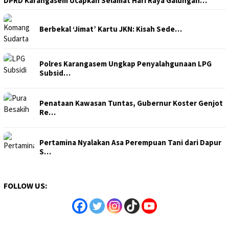
DPRD Karangasem Ucapkan Selamat Hari Raya Galungan…
Berbekal ‘Jimat’ Kartu JKN: Kisah Sede…
Polres Karangasem Ungkap Penyalahgunaan LPG
Subsid…
Penataan Kawasan Tuntas, Gubernur Koster Genjot
Re…
Pertamina Nyalakan Asa Perempuan Tani dari Dapur
S…
FOLLOW US: