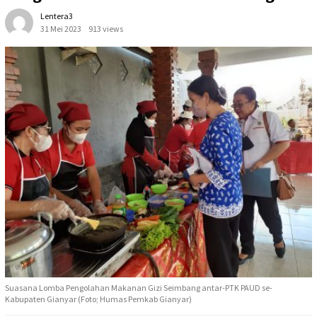
Lentera3
31 Mei 2023
913 views
Suasana Lomba Pengolahan Makanan Gizi Seimbang antar-PTK PAUD se-
Kabupaten Gianyar (Foto; Humas Pemkab Gianyar)