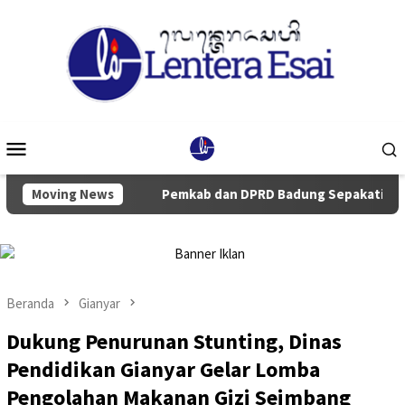
Loncat
ke
konten
Menu
Mobile
AS TA 2027
Moving News
Pemkab dan DPRD Badung Sepakati KUA-PPAS 2
Beranda
Gianyar
Dukung Penurunan Stunting, Dinas
Pendidikan Gianyar Gelar Lomba
Pengolahan Makanan Gizi Seimbang