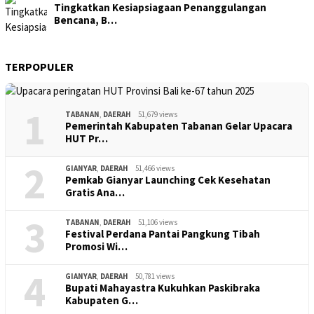
Tingkatkan Kesiapsiagaan Penanggulangan
Bencana, B…
TERPOPULER
1
TABANAN
,
DAERAH
51,679 views
Pemerintah Kabupaten Tabanan Gelar Upacara
HUT Pr…
2
GIANYAR
,
DAERAH
51,466 views
Pemkab Gianyar Launching Cek Kesehatan
Gratis Ana…
3
TABANAN
,
DAERAH
51,106 views
Festival Perdana Pantai Pangkung Tibah
Promosi Wi…
4
GIANYAR
,
DAERAH
50,781 views
Bupati Mahayastra Kukuhkan Paskibraka
Kabupaten G…