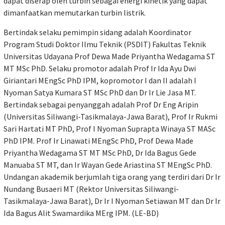
dapat diserap oleh turbin sebagai energi kinetik yang dapat
dimanfaatkan memutarkan turbin listrik.
Bertindak selaku pemimpin sidang adalah Koordinator
Program Studi Doktor Ilmu Teknik (PSDIT) Fakultas Teknik
Universitas Udayana Prof Dewa Made Priyantha Wedagama ST
MT MSc PhD. Selaku promotor adalah Prof Ir Ida Ayu Dwi
Giriantari MEngSc PhD IPM, kopromotor I dan II adalah I
Nyoman Satya Kumara ST MSc PhD dan Dr Ir Lie Jasa MT.
Bertindak sebagai penyanggah adalah Prof Dr Eng Aripin
(Universitas Siliwangi-Tasikmalaya-Jawa Barat), Prof Ir Rukmi
Sari Hartati MT PhD, Prof I Nyoman Suprapta Winaya ST MASc
PhD IPM. Prof Ir Linawati MEngSc PhD, Prof Dewa Made
Priyantha Wedagama ST MT MSc PhD, Dr Ida Bagus Gede
Manuaba ST MT, dan Ir Wayan Gede Ariastina ST MEngSc PhD.
Undangan akademik berjumlah tiga orang yang terdiri dari Dr Ir
Nundang Busaeri MT (Rektor Universitas Siliwangi-
Tasikmalaya-Jawa Barat), Dr Ir I Nyoman Setiawan MT dan Dr Ir
Ida Bagus Alit Swamardika MErg IPM. (LE-BD)