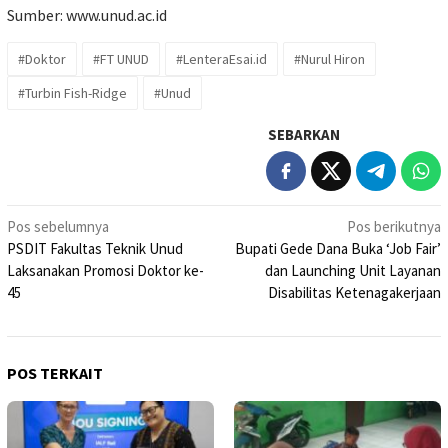
Sumber:
www.unud.ac.id
#Doktor
#FT UNUD
#LenteraEsai.id
#Nurul Hiron
#Turbin Fish-Ridge
#Unud
SEBARKAN
Navigasi
Pos sebelumnya
Pos berikutnya
PSDIT Fakultas Teknik Unud
Bupati Gede Dana Buka ‘Job Fair’
pos
Laksanakan Promosi Doktor ke-
dan Launching Unit Layanan
45
Disabilitas Ketenagakerjaan
POS TERKAIT