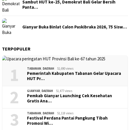
Sambut HUT ke-25, Demokrat Bali Gelar Bersih
Panta…
Gianyar Buka Binlat Calon Paskibraka 2026, 75 Sisw…
TERPOPULER
1
TABANAN
,
DAERAH
51,690 views
Pemerintah Kabupaten Tabanan Gelar Upacara
HUT Pr…
2
GIANYAR
,
DAERAH
51,477 views
Pemkab Gianyar Launching Cek Kesehatan
Gratis Ana…
3
TABANAN
,
DAERAH
51,118 views
Festival Perdana Pantai Pangkung Tibah
Promosi Wi…