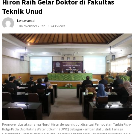
Hiron Raih Gelar Doktor di Fakultas
Teknik Unud
Lenteraesai
10 November 2022
1,243 views
Promovendus atas nama Nurul Hiron dengan judul disertasi Pemodelan Turbin Fish-
Ridge Pada Oscillating Water Column (OWC) Sebagai Pembangkit Listrik Tenaga
Gelombang. Promovendus dinyatakan lulus dengan predikat sangat memuaskan di