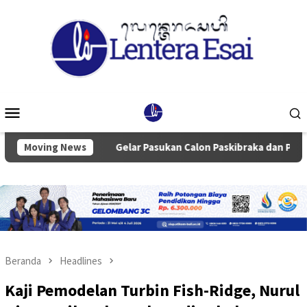
Loncat
ke
konten
Menu
Mobile
lisis
Moving News
Gelar Pasukan Calon Paskibraka dan Paskibra Se-k
Beranda
Headlines
Kaji Pemodelan Turbin Fish-Ridge, Nurul