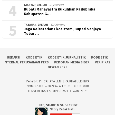
4
GIANYAR
,
DAERAH
50,794 views
Bupati Mahayastra Kukuhkan Paskibraka
Kabupaten G…
5
TABANAN
,
DAERAH
50,436 views
Jaga Kelestarian Ekosistem, Bupati Sanjaya
Tebar …
REDAKSI
KODE ETIK
KODE ETIK JURNALISTIK
KODE ETIK
INTERNAL PERUSAHAAN PERS
PEDOMAN MEDIA SIBER
VERIFIKASI
DEWAN PERS
Penerbit: PT CAHAYA LENTERA KHATULISTIWA
NOMOR AHU – 0059967.AH.01.01. TAHUN 2018
TERVERIFIKASI ADMINISTRASI DEWAN PERS
LIKE, SHARE & SUBSCRIBE