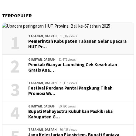
TERPOPULER
1
TABANAN
,
DAERAH
51,687 views
Pemerintah Kabupaten Tabanan Gelar Upacara
HUT Pr…
2
GIANYAR
,
DAERAH
51,472 views
Pemkab Gianyar Launching Cek Kesehatan
Gratis Ana…
3
TABANAN
,
DAERAH
51,115 views
Festival Perdana Pantai Pangkung Tibah
Promosi Wi…
4
GIANYAR
,
DAERAH
50,790 views
Bupati Mahayastra Kukuhkan Paskibraka
Kabupaten G…
TABANAN
,
DAERAH
50,433 views
Jaga Kelestarian Ekosistem, Bupati Sanjaya