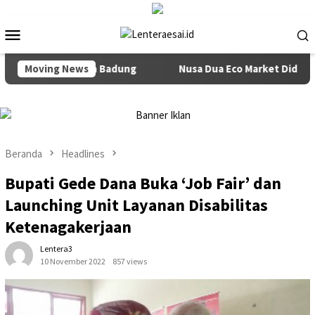
Loncat
ke
Menu
konten
Mobile
Se-kabupaten Badung
Moving News
Nusa Dua Eco Market Didorong Jadi 
Beranda
Headlines
Bupati Gede Dana Buka ‘Job Fair’ dan
Launching Unit Layanan Disabilitas
Ketenagakerjaan
Lentera3
10 November 2022
857 views