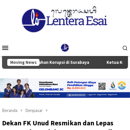
Loncat
ke
konten
Menu
Mobile
an Pencegahan Korupsi di Surabaya
Moving News
Ketua Komisi III DPR
Beranda
Denpasar
Dekan FK Unud Resmikan dan Lepas