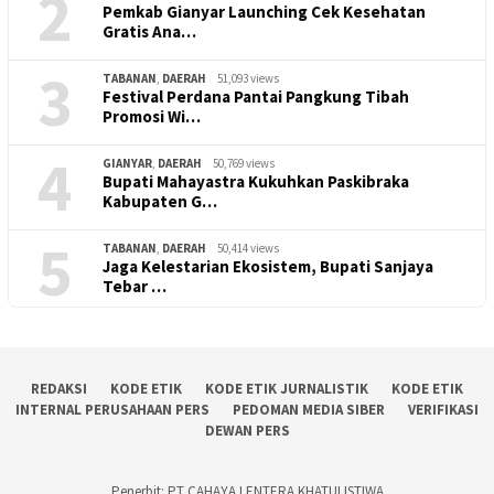
2
Pemkab Gianyar Launching Cek Kesehatan
Gratis Ana…
3
TABANAN
,
DAERAH
51,093 views
Festival Perdana Pantai Pangkung Tibah
Promosi Wi…
4
GIANYAR
,
DAERAH
50,769 views
Bupati Mahayastra Kukuhkan Paskibraka
Kabupaten G…
5
TABANAN
,
DAERAH
50,414 views
Jaga Kelestarian Ekosistem, Bupati Sanjaya
Tebar …
REDAKSI
KODE ETIK
KODE ETIK JURNALISTIK
KODE ETIK
INTERNAL PERUSAHAAN PERS
PEDOMAN MEDIA SIBER
VERIFIKASI
DEWAN PERS
Penerbit: PT CAHAYA LENTERA KHATULISTIWA