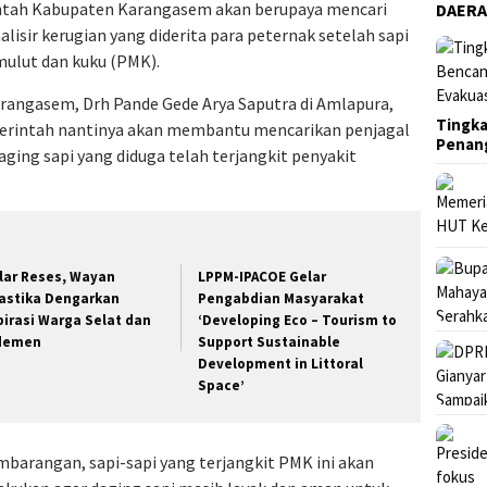
intah Kabupaten Karangasem akan berupaya mencari
DAER
isir kerugian yang diderita para peternak setelah sapi
mulut dan kuku (PMK).
angasem, Drh Pande Gede Arya Saputra di Amlapura,
Tingka
erintah nantinya akan membantu mencarikan penjagal
Penan
ing sapi yang diduga telah terjangkit penyakit
lar Reses, Wayan
LPPM-IPACOE Gelar
astika Dengarkan
Pengabdian Masyarakat
pirasi Warga Selat dan
‘Developing Eco – Tourism to
demen
Support Sustainable
Development in Littoral
Space’
mbarangan, sapi-sapi yang terjangkit PMK ini akan