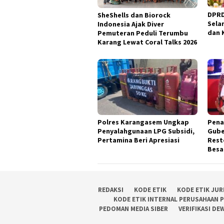
DPRD
SheShells dan Biorock
Sela
Indonesia Ajak Diver
dan 
Pemuteran Peduli Terumbu
Karang Lewat Coral Talks 2026
Polres Karangasem Ungkap
Pena
Penyalahgunaan LPG Subsidi,
Gube
Pertamina Beri Apresiasi
Rest
Besa
REDAKSI
KODE ETIK
KODE ETIK JUR
KODE ETIK INTERNAL PERUSAHAAN 
PEDOMAN MEDIA SIBER
VERIFIKASI DE