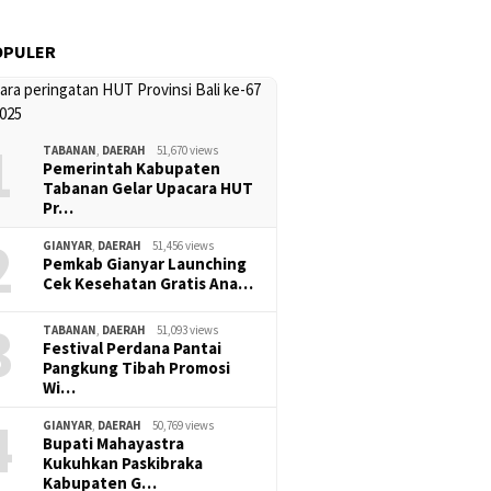
OPULER
1
TABANAN
,
DAERAH
51,670 views
Pemerintah Kabupaten
Tabanan Gelar Upacara HUT
Pr…
2
GIANYAR
,
DAERAH
51,456 views
Pemkab Gianyar Launching
Cek Kesehatan Gratis Ana…
3
TABANAN
,
DAERAH
51,093 views
Festival Perdana Pantai
Pangkung Tibah Promosi
Wi…
4
GIANYAR
,
DAERAH
50,769 views
Bupati Mahayastra
Kukuhkan Paskibraka
Kabupaten G…