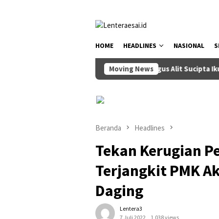
Loncat
tutup
ke
konten
HOME
HEADLINES
NASIONAL
S
Wabup Bagus Alit Sucipta Ikuti Rako
Moving News
Beranda
Headlines
Tekan Kerugian Pe
Terjangkit PMK A
Daging
Lentera3
7 Juli 2022
1,038 views