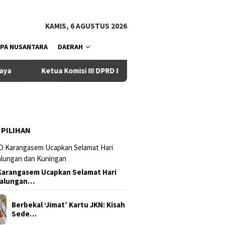
tutup
KAMIS, 6 AGUSTUS 2026
PA NUSANTARA
DAERAH
Ketua Komisi III DPRD Badung Dukung Eksekutif Terbitkan OD
 PILIHAN
arangasem Ucapkan Selamat Hari
Galungan…
Berbekal ‘Jimat’ Kartu JKN: Kisah
Sede…