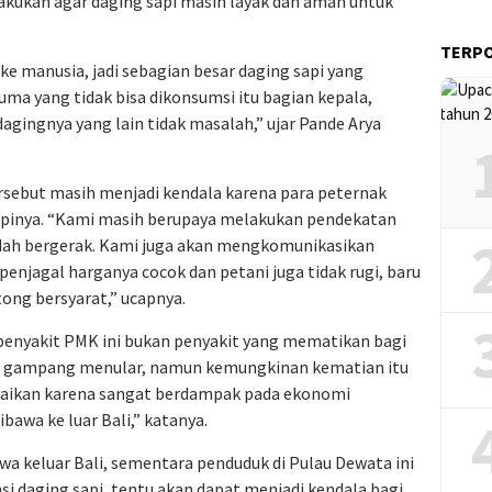
ilakukan agar daging sapi masih layak dan aman untuk
TERP
ke manusia, jadi sebagian besar daging sapi yang
uma yang tidak bisa dikonsumsi itu bagian kepala,
dagingnya yang lain tidak masalah,” ujar Pande Arya
ersebut masih menjadi kendala karena para peternak
pinya. “Kami masih berupaya melakukan pendekatan
udah bergerak. Kami juga akan mengkomunikasikan
 penjagal harganya cocok dan petani juga tidak rugi, baru
tong bersyarat,” ucapnya.
 penyakit PMK ini bukan penyakit yang mematikan bagi
g gampang menular, namun kemungkinan kematian itu
iabaikan karena sangat berdampak pada ekonomi
ibawa ke luar Bali,” katanya.
a keluar Bali, sementara penduduk di Pulau Dewata ini
 daging sapi, tentu akan dapat menjadi kendala bagi