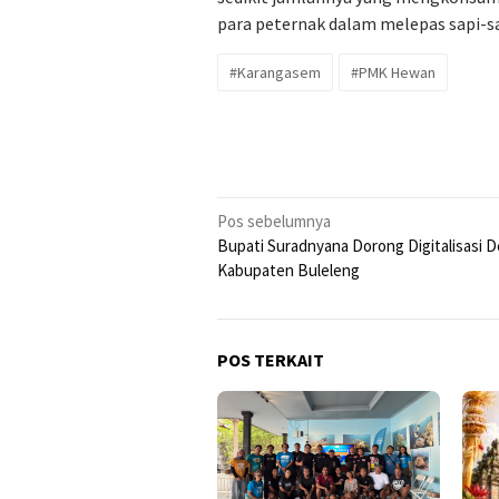
para peternak dalam melepas sapi-sa
#Karangasem
#PMK Hewan
Navigasi
Pos sebelumnya
Bupati Suradnyana Dorong Digitalisasi D
pos
Kabupaten Buleleng
POS TERKAIT