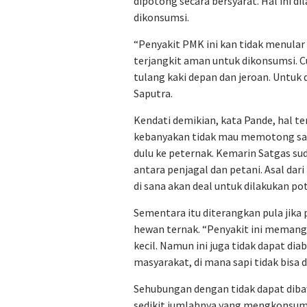
dipotong secara bersyarat. Hal ini d
dikonsumsi.
“Penyakit PMK ini kan tidak menular 
terjangkit aman untuk dikonsumsi. C
tulang kaki depan dan jeroan. Untuk 
Saputra.
Kendati demikian, kata Pande, hal t
kebanyakan tidak mau memotong sa
dulu ke peternak. Kemarin Satgas s
antara penjagal dan petani. Asal dari
di sana akan deal untuk dilakukan po
Sementara itu diterangkan pula jika
hewan ternak. “Penyakit ini meman
kecil. Namun ini juga tidak dapat d
masyarakat, di mana sapi tidak bisa d
Sehubungan dengan tidak dapat dibaw
sedikit jumlahnya yang mengkonsumsi