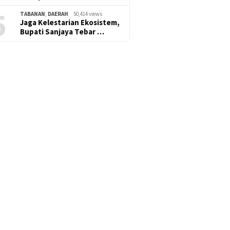
5
TABANAN
,
DAERAH
50,414 views
Jaga Kelestarian Ekosistem,
Bupati Sanjaya Tebar …