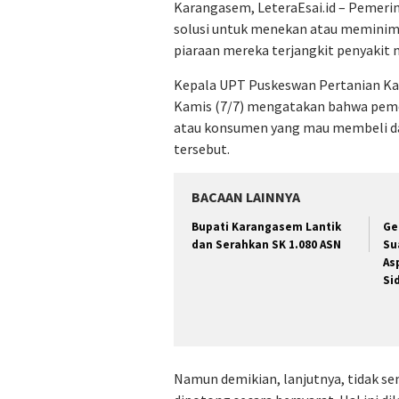
Karangasem, LeteraEsai.id – Pemer
solusi untuk menekan atau meminimal
piaraan mereka terjangkit penyakit 
Kepala UPT Puskeswan Pertanian Kar
Kamis (7/7) mengatakan bahwa pem
atau konsumen yang mau membeli dag
tersebut.
BACAAN LAINNYA
Bupati Karangasem Lantik
Ge
dan Serahkan SK 1.080 ASN
Su
As
Si
Namun demikian, lanjutnya, tidak se