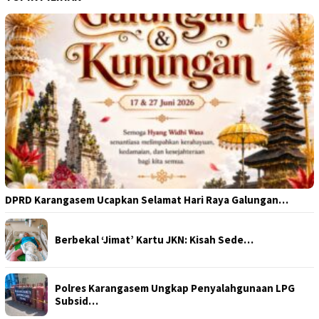
DPRD Karangasem Ucapkan Selamat Hari Raya Galungan…
Berbekal ‘Jimat’ Kartu JKN: Kisah Sede…
Polres Karangasem Ungkap Penyalahgunaan LPG
Subsid…