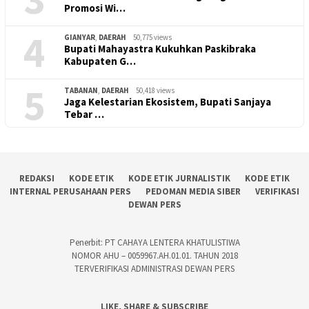
Promosi Wi…
4
GIANYAR
,
DAERAH
50,775 views
Bupati Mahayastra Kukuhkan Paskibraka
Kabupaten G…
5
TABANAN
,
DAERAH
50,418 views
Jaga Kelestarian Ekosistem, Bupati Sanjaya
Tebar …
REDAKSI
KODE ETIK
KODE ETIK JURNALISTIK
KODE ETIK
INTERNAL PERUSAHAAN PERS
PEDOMAN MEDIA SIBER
VERIFIKASI
DEWAN PERS
Penerbit: PT CAHAYA LENTERA KHATULISTIWA
NOMOR AHU – 0059967.AH.01.01. TAHUN 2018
TERVERIFIKASI ADMINISTRASI DEWAN PERS
LIKE, SHARE & SUBSCRIBE