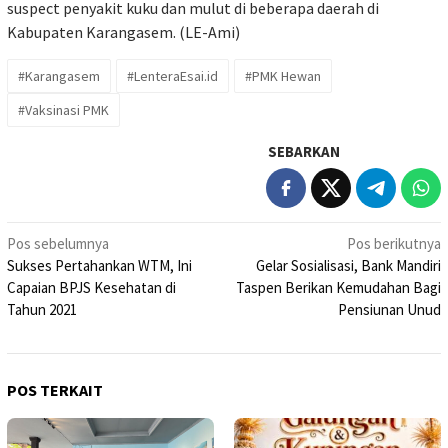
suspect penyakit kuku dan mulut di beberapa daerah di
Kabupaten Karangasem. (LE-Ami)
#Karangasem
#LenteraEsai.id
#PMK Hewan
#Vaksinasi PMK
SEBARKAN
Navigasi
Pos sebelumnya
Pos berikutnya
Sukses Pertahankan WTM, Ini
Gelar Sosialisasi, Bank Mandiri
pos
Capaian BPJS Kesehatan di
Taspen Berikan Kemudahan Bagi
Tahun 2021
Pensiunan Unud
POS TERKAIT