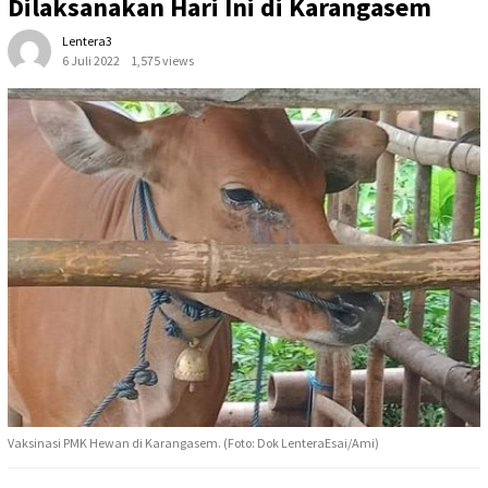
Dilaksanakan Hari Ini di Karangasem
Lentera3
6 Juli 2022
1,575 views
Vaksinasi PMK Hewan di Karangasem. (Foto: Dok LenteraEsai/Ami)