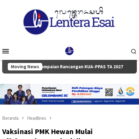
Loncat
ke
konten
Menu
Mobile
na Penyampaian Rancangan KUA-PPAS TA 2027
Moving News
Pemkab da
Beranda
Headlines
Vaksinasi PMK Hewan Mulai