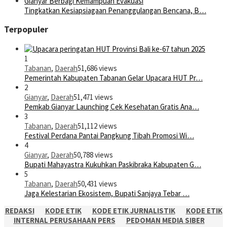
Tingkatkan Kesiapsiagaan Penanggulangan Bencana, B…
Terpopuler
1
Tabanan
,
Daerah
51,686 views
Pemerintah Kabupaten Tabanan Gelar Upacara HUT Pr…
2
Gianyar
,
Daerah
51,471 views
Pemkab Gianyar Launching Cek Kesehatan Gratis Ana…
3
Tabanan
,
Daerah
51,112 views
Festival Perdana Pantai Pangkung Tibah Promosi Wi…
4
Gianyar
,
Daerah
50,788 views
Bupati Mahayastra Kukuhkan Paskibraka Kabupaten G…
5
Tabanan
,
Daerah
50,431 views
Jaga Kelestarian Ekosistem, Bupati Sanjaya Tebar …
REDAKSI
KODE ETIK
KODE ETIK JURNALISTIK
KODE ETIK
INTERNAL PERUSAHAAN PERS
PEDOMAN MEDIA SIBER