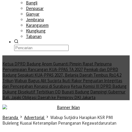
Bangli
Denpasar
Gianyar
Jembrana
Karangasem
Klungkung
Tabanan
Moving News
Ketua DPRD Badung Anom Gumanti Pimpin Rapat Paripurna
Penyampaian Rancangan KUA-PPAS TA 2027
Pemkab dan DPRD
Badung Sepakati KUA-PPAS 2027, Belanja Daerah Tembus Rp14,2
Triliun
Wabup Bagus Alit Sucipta Ikuti Rakor Penguatan Integritas
dan Pencegahan Korupsi di Surabaya
Ketua Komisi III DPRD Badung
Dukung Eksekutif Terbitkan OD
Bupati Badung Dampingi Gubernur
Bali, Jajaki Obligasi Daerah ke Pemprov DKI Jakarta
Beranda
Advertorial
Wabup Sutjidra Harapkan KSR PMI
Buleleng Kuasai Keterampilan Penanganan Kegawatdaruratan