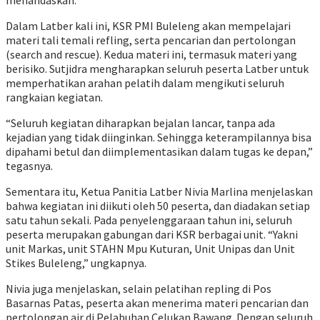
menandaskan.
Dalam Latber kali ini, KSR PMI Buleleng akan mempelajari
materi tali temali refling, serta pencarian dan pertolongan
(search and rescue). Kedua materi ini, termasuk materi yang
berisiko. Sutjidra mengharapkan seluruh peserta Latber untuk
memperhatikan arahan pelatih dalam mengikuti seluruh
rangkaian kegiatan.
“Seluruh kegiatan diharapkan bejalan lancar, tanpa ada
kejadian yang tidak diinginkan. Sehingga keterampilannya bisa
dipahami betul dan diimplementasikan dalam tugas ke depan,”
tegasnya.
Sementara itu, Ketua Panitia Latber Nivia Marlina menjelaskan
bahwa kegiatan ini diikuti oleh 50 peserta, dan diadakan setiap
satu tahun sekali. Pada penyelenggaraan tahun ini, seluruh
peserta merupakan gabungan dari KSR berbagai unit. “Yakni
unit Markas, unit STAHN Mpu Kuturan, Unit Unipas dan Unit
Stikes Buleleng,” ungkapnya.
Nivia juga menjelaskan, selain pelatihan repling di Pos
Basarnas Patas, peserta akan menerima materi pencarian dan
pertolongan air di Pelabuhan Celukan Bawang. Dengan seluruh