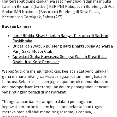
Hal tersebut diungkapkannya saat menghadiri dan membuka
Latihan Bersama (Latber) KSR PMI Kabupaten Buleleng, di Pos
Badan SAR Nasional (Basarnas) Buleleng di Desa Patas,
Kecamatan Gerokgak, Sabtu (2/7)
Bacaan Lainnya
Ismi Ulfaida, Siswi Sekolah Rakyat Pertama di Barisan
Paskibraka
Bupati dan Wabup Buleleng Ikuti Bhakti Sosial Adhyaksa
Panji Sakti Motor Club
Apresiasi Graha Nawasena Sebagai Wadah Kreatifitas
Disabilitas Kota Denpasar
Wabup Sutjidra mengungkapkan, kegiatan Latber dilakukan
guna menanamkan jiwa kesiapsiagaan dalam menghadapi
bencana. Selain itu, Latber juga dapat untuk menumbuhkan
dan memperkuat keterampilan dalam penanganan bencana
yang mungkin terjadi di masyarakat.
“Pengetahuan dan kerampilan dalam penanganan
kegawatdaruratan ini penting dalam pelaksanaan tugas
mereka menjadi abdi menolong sesama,” ucapnya,