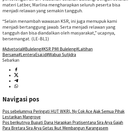
materi Latber, Marlina mengharapkan seluruh peserta bisa
menjadi relawan yang semakin tangguh.
“Selain menambah wawasan KSR, ini juga memupuk kami
menjadi bertanggung jawab. Serta menjadi relawan yang
tangguh dan bisa diandalkan oleh masyarakat,” ucapnya,
bersemangat. (LE-BL1)
#Advetorial
#Buleleng
#KSR PMI Buleleng
#Laitihan
Bersama
#LenteraEsai.id
#Wabup Sutjidra
Sebarkan
Navigasi pos
Pos sebelumnya
Peringati HUT WKRI, Ny Cok Ace Ajak Semua Pihak
Lestarikan Mangrove
Pos berikutnya
Bupati Dana Harapkan Pratisentana Sira Arya Gajah
Para Bretara Sira Arya Getas Ikut Membangun Karangasem