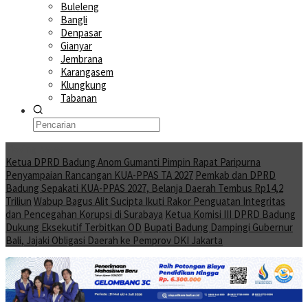
Buleleng
Bangli
Denpasar
Gianyar
Jembrana
Karangasem
Klungkung
Tabanan
Moving News
Ketua DPRD Badung Anom Gumanti Pimpin Rapat Paripurna
Penyampaian Rancangan KUA-PPAS TA 2027
Pemkab dan DPRD
Badung Sepakati KUA-PPAS 2027, Belanja Daerah Tembus Rp14,2
Triliun
Wabup Bagus Alit Sucipta Ikuti Rakor Penguatan Integritas
dan Pencegahan Korupsi di Surabaya
Ketua Komisi III DPRD Badung
Dukung Eksekutif Terbitkan OD
Bupati Badung Dampingi Gubernur
Bali, Jajaki Obligasi Daerah ke Pemprov DKI Jakarta