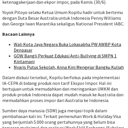
ketenagakerjaan dan ekpor impor, pada Kamis (30/6).
Yoyok Pitoyo selaku Ketua Umum Kopitu hadir untuk bertemu
dengan Duta Besar Australia untuk Indonesia Penny Williams
dan George Iwan Marantika sekaligus National President IABC.
Bacaan Lainnya
Wali Kota Jaya Negara Buka Lokasabha PW AWBP Kota
Denpasar
GOW Bangli Perkuat Edukasi Anti-Bullying di SMPN 1
Kintamani
Nyaris Putus Sekolah, Anna Kini Mengejar Bangku Kuliah
Dalam diskusi tersebut, Kopitu berfokus pada implementasi
IA-CEPA di bidang produk non tarif Ekspor Impor. Hal ini
bertujuan untuk memudahkan dan meringankan UMKM dan
produk-produk Indonesia dapat mudah masuk ke Australia dan
memudahkan proses impor dari Australia ke Indonesia.
Sumber daya manusia (SDM) juga menjasi topik dalam
pembahasan kali ini. Terkait pemenuhan Work & Holiday Visa
yang berjumlah 5.000 orang pertahunnya yang belum bisa
terserap maksimal dan realisasi Work Skill Exchange (Subclass