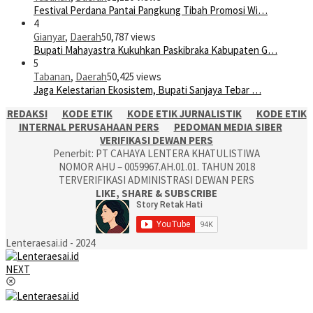
Festival Perdana Pantai Pangkung Tibah Promosi Wi…
4
Gianyar
,
Daerah
50,787 views
Bupati Mahayastra Kukuhkan Paskibraka Kabupaten G…
5
Tabanan
,
Daerah
50,425 views
Jaga Kelestarian Ekosistem, Bupati Sanjaya Tebar …
REDAKSI
KODE ETIK
KODE ETIK JURNALISTIK
KODE ETIK
INTERNAL PERUSAHAAN PERS
PEDOMAN MEDIA SIBER
VERIFIKASI DEWAN PERS
Penerbit: PT CAHAYA LENTERA KHATULISTIWA
NOMOR AHU – 0059967.AH.01.01. TAHUN 2018
TERVERIFIKASI ADMINISTRASI DEWAN PERS
LIKE, SHARE & SUBSCRIBE
Lenteraesai.id - 2024
NEXT