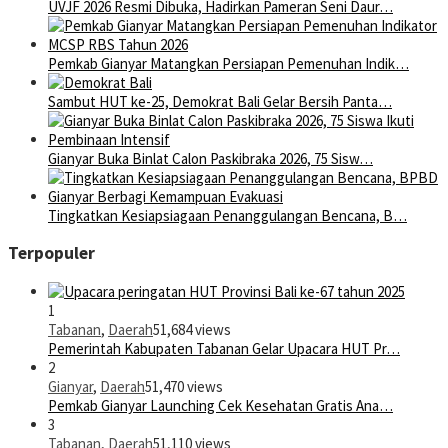
UVJF 2026 Resmi Dibuka, Hadirkan Pameran Seni Daur…
Pemkab Gianyar Matangkan Persiapan Pemenuhan Indik…
Sambut HUT ke-25, Demokrat Bali Gelar Bersih Panta…
Gianyar Buka Binlat Calon Paskibraka 2026, 75 Sisw…
Tingkatkan Kesiapsiagaan Penanggulangan Bencana, B…
Terpopuler
1
Tabanan
,
Daerah
51,684 views
Pemerintah Kabupaten Tabanan Gelar Upacara HUT Pr…
2
Gianyar
,
Daerah
51,470 views
Pemkab Gianyar Launching Cek Kesehatan Gratis Ana…
3
Tabanan
,
Daerah
51,110 views