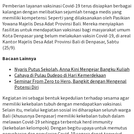
Pemberian layanan vaksinasi Covid-19 terus disiapkan berbagai
kalangan dengan melibatkan sejumlah tenaga medis yang
memiliki kompetensi. Seperti yang dilaksanakan oleh Pasikian
Yowana Majelis Desa Adat Provinsi Bali. Mereka menyiapkan
fasilitas untuk mendapatkan vaksinasi bagi masyarakat umum
Kota Denpasar yang belum melakukan vaksin Covid-19, di areal
Kantor Majelis Desa Adat Provinsi Bali di Denpasar, Sabtu
(25/9).
Bacaan Lainnya
Nyaris Putus Sekolah, Anna Kini Mengejar Bangku Kuliah
Cahaya di Pulau Dudepo di Hari Kemerdekaan
Seminar From Zero to Hero, Bangkit dengan Mengenal
Potensi Diri
Kegiatan ini sebagai bentuk kepedulian terhadap sesama agar
memiliki kekebalan tubuh dengan mendapatkan vaksinasi.
Selain itu, melalui kegiatan sosial ini diharapkan seluruh warga
Bali (khususnya Denpasar) memiliki kekebalan tubuh dalam
melawan Covid-19 sehingga terbentuk herd immunity
(kekebalan kelompok). Dengan begitu upaya untuk memutus
penyebaran dan penularan Covid-19 segera dapat terwujud.