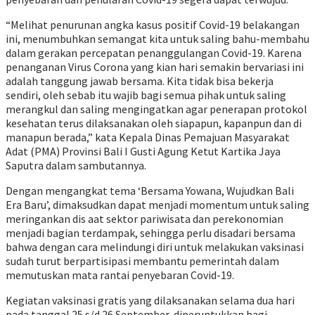
“Melihat penurunan angka kasus positif Covid-19 belakangan
ini, menumbuhkan semangat kita untuk saling bahu-membahu
dalam gerakan percepatan penanggulangan Covid-19. Karena
penanganan Virus Corona yang kian hari semakin bervariasi ini
adalah tanggung jawab bersama. Kita tidak bisa bekerja
sendiri, oleh sebab itu wajib bagi semua pihak untuk saling
merangkul dan saling mengingatkan agar penerapan protokol
kesehatan terus dilaksanakan oleh siapapun, kapanpun dan di
manapun berada,” kata Kepala Dinas Pemajuan Masyarakat
Adat (PMA) Provinsi Bali I Gusti Agung Ketut Kartika Jaya
Saputra dalam sambutannya.
Dengan mengangkat tema ‘Bersama Yowana, Wujudkan Bali
Era Baru’, dimaksudkan dapat menjadi momentum untuk saling
meringankan dis aat sektor pariwisata dan perekonomian
menjadi bagian terdampak, sehingga perlu disadari bersama
bahwa dengan cara melindungi diri untuk melakukan vaksinasi
sudah turut berpartisipasi membantu pemerintah dalam
memutuskan mata rantai penyebaran Covid-19.
Kegiatan vaksinasi gratis yang dilaksanakan selama dua hari
pada tanggal 25 s/d 26 September, diperuntukkan bagi