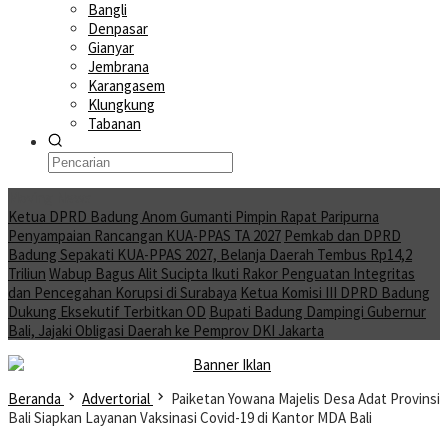
Bangli
Denpasar
Gianyar
Jembrana
Karangasem
Klungkung
Tabanan
Moving News
Ketua DPRD Badung Anom Gumanti Pimpin Rapat Paripurna
Penyampaian Rancangan KUA-PPAS TA 2027
Pemkab dan DPRD
Badung Sepakati KUA-PPAS 2027, Belanja Daerah Tembus Rp14,2
Triliun
Wabup Bagus Alit Sucipta Ikuti Rakor Penguatan Integritas
dan Pencegahan Korupsi di Surabaya
Ketua Komisi III DPRD Badung
Dukung Eksekutif Terbitkan OD
Bupati Badung Dampingi Gubernur
Bali, Jajaki Obligasi Daerah ke Pemprov DKI Jakarta
Beranda
Advertorial
Paiketan Yowana Majelis Desa Adat Provinsi
Bali Siapkan Layanan Vaksinasi Covid-19 di Kantor MDA Bali