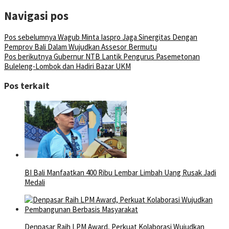
Navigasi pos
Pos sebelumnya
Wagub Minta Iaspro Jaga Sinergitas Dengan
Pemprov Bali Dalam Wujudkan Assesor Bermutu
Pos berikutnya
Gubernur NTB Lantik Pengurus Pasemetonan
Buleleng-Lombok dan Hadiri Bazar UKM
Pos terkait
BI Bali Manfaatkan 400 Ribu Lembar Limbah Uang Rusak Jadi
Medali
Denpasar Raih LPM Award, Perkuat Kolaborasi Wujudkan