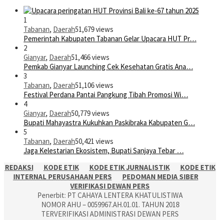
1
Tabanan
,
Daerah
51,679 views
Pemerintah Kabupaten Tabanan Gelar Upacara HUT Pr…
2
Gianyar
,
Daerah
51,466 views
Pemkab Gianyar Launching Cek Kesehatan Gratis Ana…
3
Tabanan
,
Daerah
51,106 views
Festival Perdana Pantai Pangkung Tibah Promosi Wi…
4
Gianyar
,
Daerah
50,779 views
Bupati Mahayastra Kukuhkan Paskibraka Kabupaten G…
5
Tabanan
,
Daerah
50,421 views
Jaga Kelestarian Ekosistem, Bupati Sanjaya Tebar …
REDAKSI
KODE ETIK
KODE ETIK JURNALISTIK
KODE ETIK
INTERNAL PERUSAHAAN PERS
PEDOMAN MEDIA SIBER
VERIFIKASI DEWAN PERS
Penerbit: PT CAHAYA LENTERA KHATULISTIWA
NOMOR AHU – 0059967.AH.01.01. TAHUN 2018
TERVERIFIKASI ADMINISTRASI DEWAN PERS