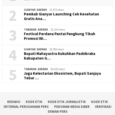
2
GIANYAR
,
DAERAH
51,472 views
Pemkab Gianyar Launching Cek Kesehatan
Gratis Ana…
3
TABANAN
,
DAERAH
51,114 views
Festival Perdana Pantai Pangkung Tibah
Promosi Wi…
4
GIANYAR
,
DAERAH
50,789 views
Bupati Mahayastra Kukuhkan Paskibraka
Kabupaten G…
5
TABANAN
,
DAERAH
50,432 views
Jaga Kelestarian Ekosistem, Bupati Sanjaya
Tebar …
REDAKSI
KODE ETIK
KODE ETIK JURNALISTIK
KODE ETIK
INTERNAL PERUSAHAAN PERS
PEDOMAN MEDIA SIBER
VERIFIKASI
DEWAN PERS