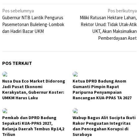
Navigasi
Pos sebelumnya
Pos berikutnya
Gubernur NTB Lantik Pengurus
Miliki Ratusan Hektare Lahan,
pos
Pasemetonan Buleleng-Lombok
Rektor Unud: Tidak Utak-Atik
dan Hadiri Bazar UKM
UKT, Akan Maksimalkan
Pemberdayaan Aset
POS TERKAIT
Nusa Dua Eco Market Didorong
Ketua DPRD Badung Anom
Jadi Pusat Ekonomi
Gumanti Pimpin Rapat
Kerakyatan, Gubernur Koster:
Paripurna Penyampaian
UMKM Harus Laku
Rancangan KUA-PPAS TA 2027
Pemkab dan DPRD Badung
Wabup Bagus Alit Sucipta Ikuti
Sepakati KUA-PPAS 2027,
Rakor Penguatan Integritas
Belanja Daerah Tembus Rp14,2
dan Pencegahan Korupsi di
Triliun
Surabaya