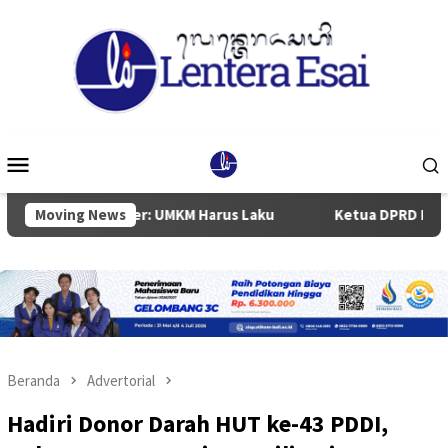
Loncat
ke
konten
Menu
Mobile
ster: UMKM Harus Laku
Moving News
Ketua DPRD Badung Anom Gumanti
Beranda
Advertorial
Hadiri Donor Darah HUT ke-43 PDDI,